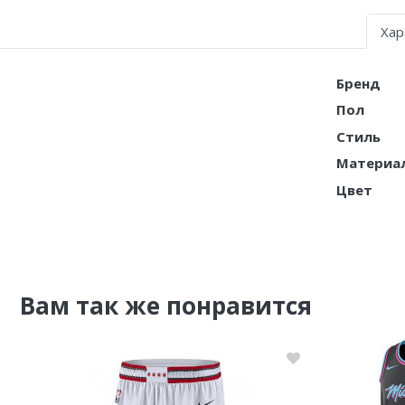
Хар
Nike PG
Nike Kobe
Бренд
Пол
Nike Uptempo
Стиль
Nike Foamposite
Материа
Цвет
Вам так же понравится