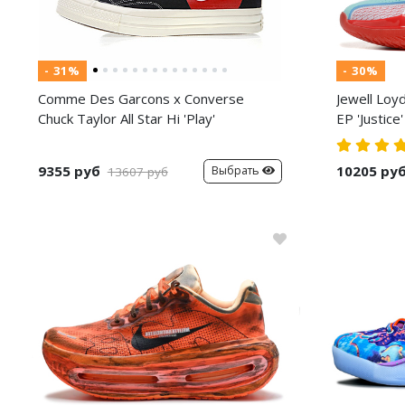
- 31%
- 30%
Comme Des Garcons x Converse
Jewell Loy
Chuck Taylor All Star Hi 'Play'
EP 'Justice'
9355 руб
10205 ру
Выбрать
13607 руб