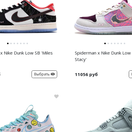
x Nike Dunk Low SB 'Miles
Spiderman x Nike Dunk Low
Stacy'
б
11056 руб
Выбрать