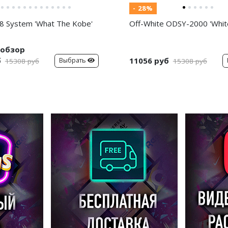
- 28%
8 System 'What The Kobe'
Off-White ODSY-2000 'White
обзор
б
11056 руб
Выбрать
15308 руб
15308 руб