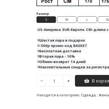
Размер
S
M
L
X
US-Америка. EUR-Европа. CM-длина с
◽️Шестая пара в подарок
◽️-500р промо-код BASKET
◽️Бесплатная доставка
◽️Вторая пара - 10%
◽️Обмен-возврат 14 дней
◽️Накопительные скидки за регистр
В корз
−
+
Находится в категориях:
Одежда
,
Женс