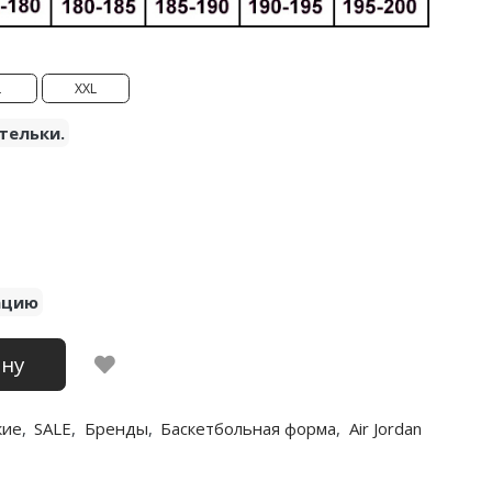
L
XXL
тельки.
ацию
ину
кие
,
SALE
,
Бренды
,
Баскетбольная форма
,
Air Jordan