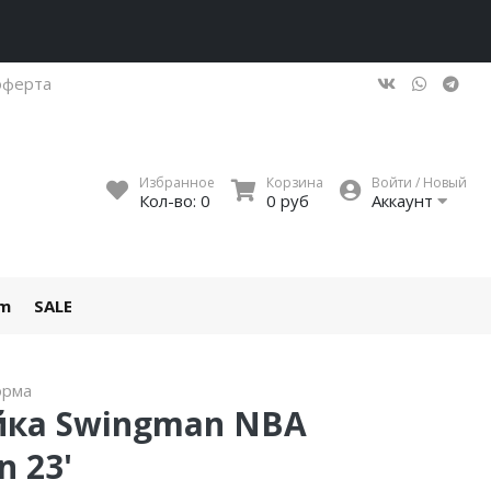
оферта
Избранное
Корзина
Войти / Новый
Кол-во:
0
0 руб
Аккаунт
um
SALE
орма
йка Swingman NBA
n 23'