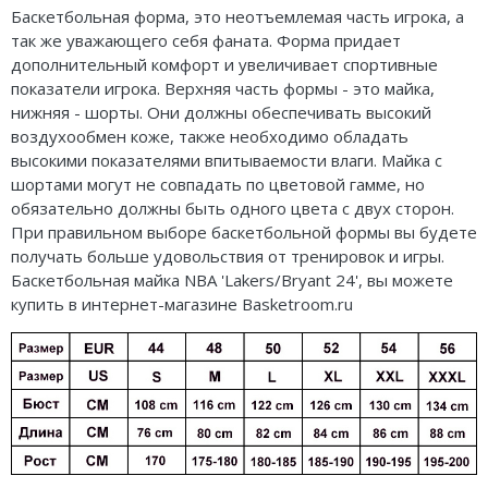
Баскетбольная форма, это неотъемлемая часть игрока, а
Air Jordan 5
Nike Air Deldon
так же уважающего себя фаната. Форма придает
дополнительный комфорт и увеличивает спортивные
Air Jordan 6
Nike Sabrina
показатели игрока. Верхняя часть формы - это майка,
нижняя - шорты. Они должны обеспечивать высокий
Air Jordan 7
Nike A’ja
воздухообмен коже, также необходимо обладать
Air Jordan 10
Nike ST
высокими показателями впитываемости влаги. Майка с
шортами могут не совпадать по цветовой гамме, но
Air Jordan 11
Nike GT
обязательно должны быть одного цвета с двух сторон.
При правильном выборе баскетбольной формы вы будете
Air Jordan 12
Nike Ja
получать больше удовольствия от тренировок и игры.
Баскетбольная майка NBA 'Lakers/Bryant 24', вы можете
Air Jordan 13
Nike Book
купить в интернет-магазине Basketroom.ru
Air Jordan 14
Nike LeBron
Air Jordan 15
Nike Kyrie
Air Jordan 23
Nike Freak
Nike KD