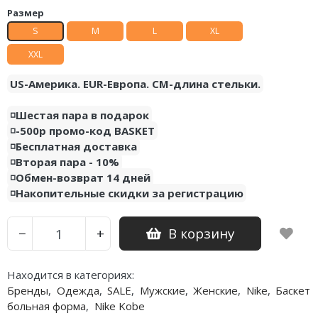
Размер
Nike PG
S
M
L
XL
XXL
Nike Kobe
US-Америка. EUR-Европа. CM-длина стельки.
Nike Uptempo
◽️Шестая пара в подарок
Nike Foamposite
◽️-500р промо-код BASKET
◽️Бесплатная доставка
◽️Вторая пара - 10%
◽️Обмен-возврат 14 дней
◽️Накопительные скидки за регистрацию
В корзину
−
+
Находится в категориях:
Бренды
,
Одежда
,
SALE
,
Мужские
,
Женские
,
Nike
,
Баскет
больная форма
,
Nike Kobe