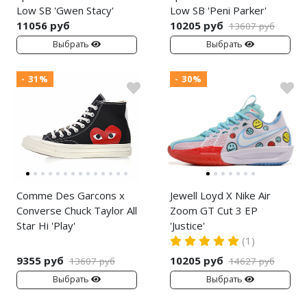
Low SB 'Gwen Stacy'
Low SB 'Peni Parker'
11056 руб
10205 руб
13607 руб
Выбрать
Выбрать
- 31%
- 30%
Comme Des Garcons x
Jewell Loyd X Nike Air
Converse Chuck Taylor All
Zoom GT Cut 3 EP
Star Hi 'Play'
'Justice'
(1)
9355 руб
10205 руб
13607 руб
14627 руб
Выбрать
Выбрать