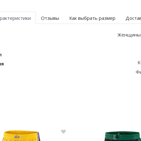
рактеристики
Отзывы
Как выбрать размер
Доста
Женщины
л
K
ия
Ф