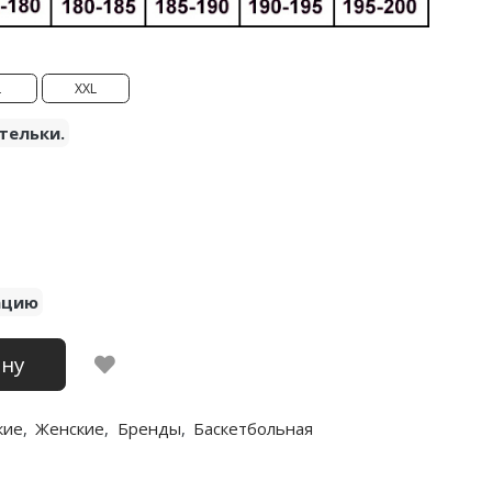
L
XXL
тельки.
ацию
ину
кие
,
Женские
,
Бренды
,
Баскетбольная