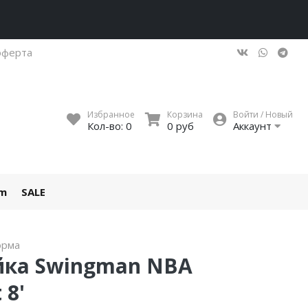
оферта
Избранное
Корзина
Войти / Новый
Кол-во:
0
0 руб
Аккаунт
um
SALE
орма
йка Swingman NBA
 8'