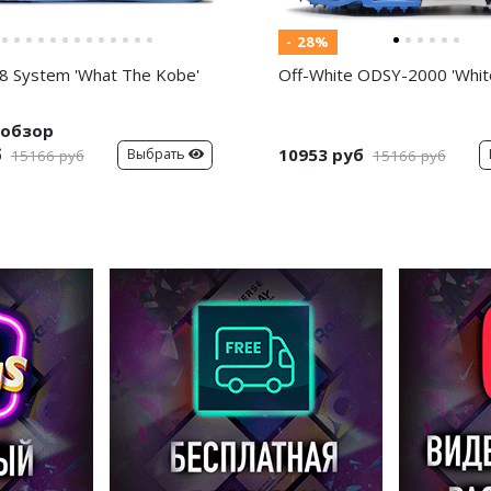
- 28%
8 System 'What The Kobe'
Off-White ODSY-2000 'White
обзор
б
10953 руб
Выбрать
15166 руб
15166 руб