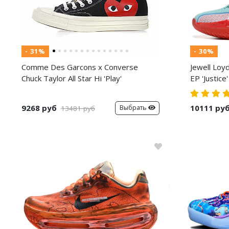
- 31%
- 30%
Comme Des Garcons x Converse
Jewell Loy
Chuck Taylor All Star Hi 'Play'
EP 'Justice'
9268 руб
10111 ру
Выбрать
13481 руб