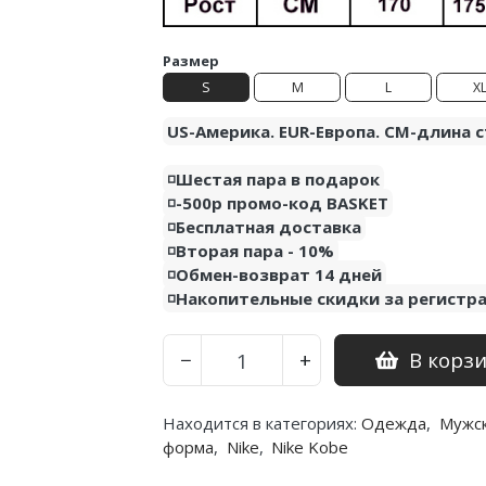
Размер
S
M
L
X
US-Америка. EUR-Европа. CM-длина с
◽️Шестая пара в подарок
◽️-500р промо-код BASKET
◽️Бесплатная доставка
◽️Вторая пара - 10%
◽️Обмен-возврат 14 дней
◽️Накопительные скидки за регистр
В корз
−
+
Находится в категориях:
Одежда
,
Мужс
форма
,
Nike
,
Nike Kobe