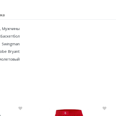
вка
, Мужчины
Баскетбол
Swingman
obe Bryant
иолетовый