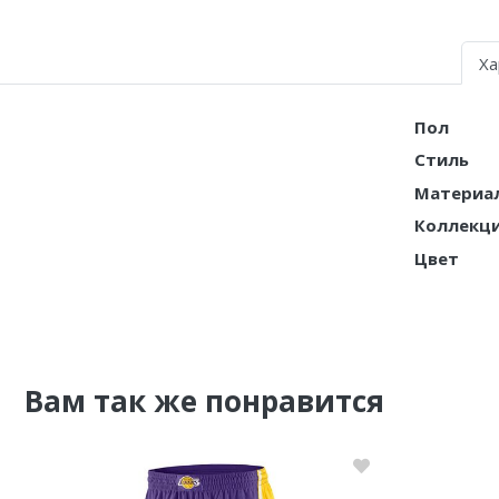
Nike PG
Ха
Nike Kobe
Пол
Nike Uptempo
Стиль
Nike Foamposite
Материа
Коллекц
Цвет
Вам так же понравится