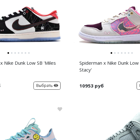
x Nike Dunk Low SB 'Miles
Spiderman x Nike Dunk Low
Stacy'
б
10953 руб
Выбрать