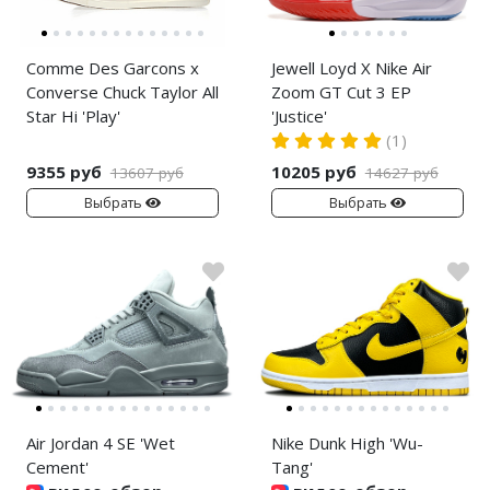
Comme Des Garcons x
Jewell Loyd X Nike Air
Converse Chuck Taylor All
Zoom GT Cut 3 EP
Star Hi 'Play'
'Justice'
(1)
9355 руб
10205 руб
13607 руб
14627 руб
Выбрать
Выбрать
Air Jordan 4 SE 'Wet
Nike Dunk High 'Wu-
Cement'
Tang'