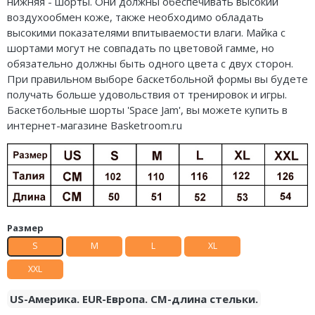
нижняя - шорты. Они должны обеспечивать высокий
Air Jordan 5
Nike Air Deldon
воздухообмен коже, также необходимо обладать
высокими показателями впитываемости влаги. Майка с
Air Jordan 6
Nike Sabrina
шортами могут не совпадать по цветовой гамме, но
обязательно должны быть одного цвета с двух сторон.
Air Jordan 7
Nike A’ja
При правильном выборе баскетбольной формы вы будете
получать больше удовольствия от тренировок и игры.
Air Jordan 10
Nike ST
Баскетбольные шорты 'Space Jam', вы можете купить в
интернет-магазине Basketroom.ru
Air Jordan 11
Nike GT
Air Jordan 12
Nike Ja
Air Jordan 13
Nike Book
Air Jordan 14
Nike LeBron
Размер
S
M
L
XL
Air Jordan 15
Nike Kyrie
XXL
Air Jordan 23
Nike Freak
US-Америка. EUR-Европа. CM-длина стельки.
Nike KD