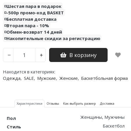
◽️Шестая пара в подарок
Nike PG
◽️-500р промо-код BASKET
◽️Бесплатная доставка
Nike Kobe
◽️Вторая пара - 10%
◽️Обмен-возврат 14 дней
Nike Uptempo
◽️Накопительные скидки за регистрацию
Nike Foamposite
В корзину
−
+
Находится в категориях:
Одежда
,
SALE
,
Мужские
,
Женские
,
Баскетбольная форма
Характеристики
Отзывы
Как выбрать размер
Доставка
Женщины, Мужчины
Пол
Баскетбол
Стиль