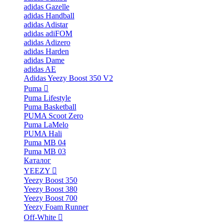
adidas Gazelle
adidas Handball
adidas Adistar
adidas adiFOM
adidas Adizero
adidas Harden
adidas Dame
adidas AE
Adidas Yeezy Boost 350 V2
Puma
Puma Lifestyle
Puma Basketball
PUMA Scoot Zero
Puma LaMelo
PUMA Hali
Puma MB 04
Puma MB 03
Каталог
YEEZY
Yeezy Boost 350
Yeezy Boost 380
Yeezy Boost 700
Yeezy Foam Runner
Off-White