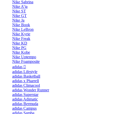
Nike Sabrina
Nike A’ja
Nike ST
Nike GT
Nike Ja
Nike Book
Nike LeBron
Nike Kyrie
Nike Freak
Nike KD
Nike PG
Nike Kobe
Nike Uptempo
Nike Foamposite
adidas
adidas Lifestyle
adidas Basketball
adidas x Pharrell
adidas Climacool
adidas Wonder Runner
adidas Superstar
adidas Adimatic
adidas Bermuda
adidas Campus
adidas Samba