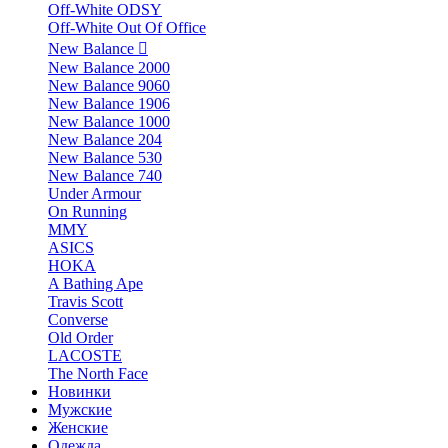
Off-White ODSY
Off-White Out Of Office
New Balance
New Balance 2000
New Balance 9060
New Balance 1906
New Balance 1000
New Balance 204
New Balance 530
New Balance 740
Under Armour
On Running
MMY
ASICS
HOKA
A Bathing Ape
Travis Scott
Converse
Old Order
LACOSTE
The North Face
Новинки
Мужские
Женские
Одежда