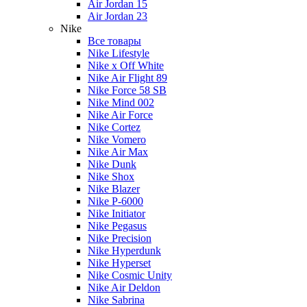
Air Jordan 15
Air Jordan 23
Nike
Все товары
Nike Lifestyle
Nike x Off White
Nike Air Flight 89
Nike Force 58 SB
Nike Mind 002
Nike Air Force
Nike Cortez
Nike Vomero
Nike Air Max
Nike Dunk
Nike Shox
Nike Blazer
Nike P-6000
Nike Initiator
Nike Pegasus
Nike Precision
Nike Hyperdunk
Nike Hyperset
Nike Cosmic Unity
Nike Air Deldon
Nike Sabrina