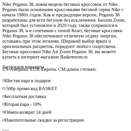
Nike Pegasus 38, новая модель беговых кроссовок от Nike.
Pegasus были основными кроссовками беговой серии Nike с
начала 1980х годов. Как и предыдущие версии, Pegasus 38
разработаны для всех бегунов без исключения. Баллон Zoom,
который был установлен в 2020 году, также сохранился в
Pegasus 38, и в сочетании с пеной React, беговые кроссовки
Nike Pegasus 38 обеспечивают отличную отдачу энергии,
оставаясь при этом легкими. Широкий выбор ярких и
оригинальных расцветок, порадуют любого спортсмена.
Беговые кроссовки Nike Air Zoom Pegasus 38, вы можете
купить в интернет-магазине Basketroom.ru
Loading...
Загружаем варианты
US-Америка. EUR-Европа. CM-длина стельки.
◽️Шестая пара в подарок
◽️-500р промо-код BASKET
◽️Бесплатная доставка
◽️Вторая пара - 10%
◽️Обмен-возврат 14 дней
◽️Накопительные скидки за регистрацию