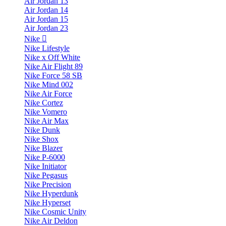
Air Jordan 13
Air Jordan 14
Air Jordan 15
Air Jordan 23
Nike
Nike Lifestyle
Nike x Off White
Nike Air Flight 89
Nike Force 58 SB
Nike Mind 002
Nike Air Force
Nike Cortez
Nike Vomero
Nike Air Max
Nike Dunk
Nike Shox
Nike Blazer
Nike P-6000
Nike Initiator
Nike Pegasus
Nike Precision
Nike Hyperdunk
Nike Hyperset
Nike Cosmic Unity
Nike Air Deldon