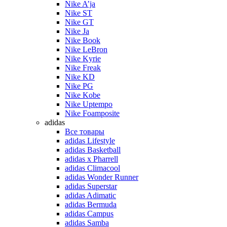
Nike A’ja
Nike ST
Nike GT
Nike Ja
Nike Book
Nike LeBron
Nike Kyrie
Nike Freak
Nike KD
Nike PG
Nike Kobe
Nike Uptempo
Nike Foamposite
adidas
Все товары
adidas Lifestyle
adidas Basketball
adidas x Pharrell
adidas Climacool
adidas Wonder Runner
adidas Superstar
adidas Adimatic
adidas Bermuda
adidas Campus
adidas Samba