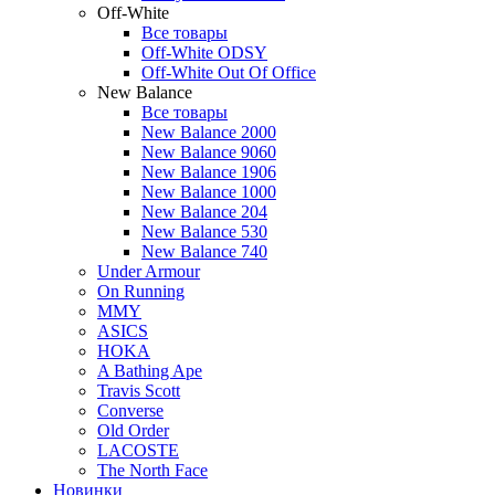
Off-White
Все товары
Off-White ODSY
Off-White Out Of Office
New Balance
Все товары
New Balance 2000
New Balance 9060
New Balance 1906
New Balance 1000
New Balance 204
New Balance 530
New Balance 740
Under Armour
On Running
MMY
ASICS
HOKA
A Bathing Ape
Travis Scott
Converse
Old Order
LACOSTE
The North Face
Новинки