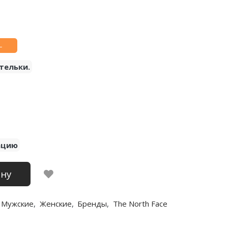
L
тельки.
ацию
ину
Мужские
,
Женские
,
Бренды
,
The North Face