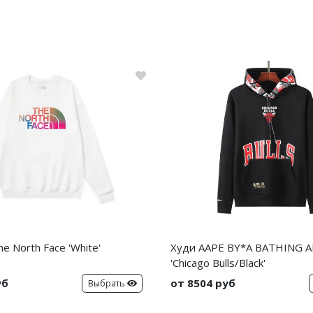
e North Face 'White'
Худи AAPE BY*A BATHING A
'Chicago Bulls/Black'
уб
от 8504 руб
Выбрать