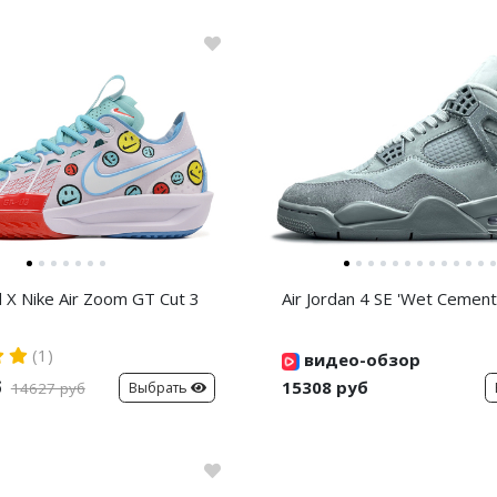
d X Nike Air Zoom GT Cut 3
Air Jordan 4 SE 'Wet Cement
(1)
видео-обзор
б
15308 руб
Выбрать
14627 руб