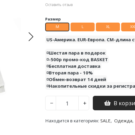
Оставить отзыв
Размер
M
L
XL
XX
US-Америка. EUR-Европа. CM-длина с
◽️Шестая пара в подарок
◽️-500р промо-код BASKET
◽️Бесплатная доставка
◽️Вторая пара - 10%
◽️Обмен-возврат 14 дней
◽️Накопительные скидки за регистр
В корз
−
+
Находится в категориях:
SALE
,
Одежда
,