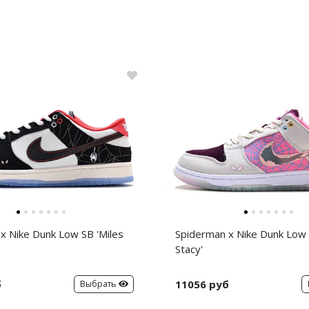
x Nike Dunk Low SB 'Miles
Spiderman x Nike Dunk Low
Stacy'
б
11056 руб
Выбрать