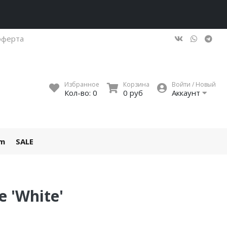
оферта
Избранное
Корзина
Войти / Новый
Кол-во:
0
0 руб
Аккаунт
um
SALE
 'White'