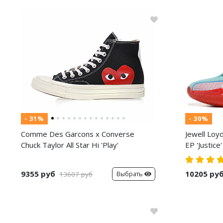
- 31%
- 30%
Comme Des Garcons x Converse
Jewell Loy
Chuck Taylor All Star Hi 'Play'
EP 'Justice'
9355 руб
10205 ру
Выбрать
13607 руб