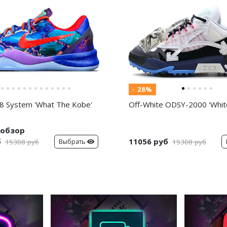
- 28%
8 System 'What The Kobe'
Off-White ODSY-2000 'White
обзор
б
11056 руб
Выбрать
15308 руб
15308 руб