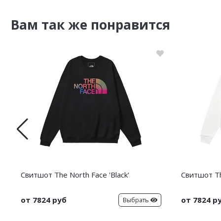
Nike PG
Вам так же понравится
Nike Kobe
Nike Uptempo
Nike Foamposite
Свитшот The North Face 'Black'
Свитшот Th
от 7824 руб
от 7824 р
Выбрать