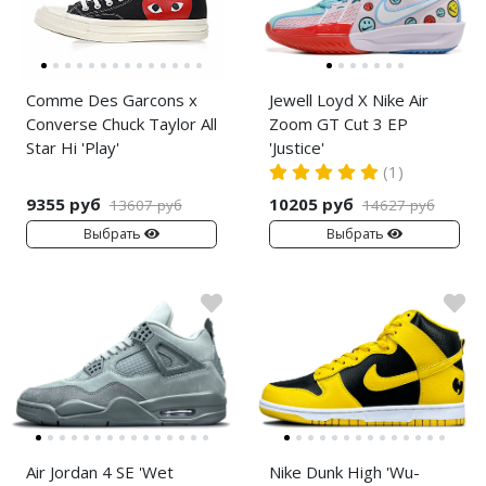
Comme Des Garcons x
Jewell Loyd X Nike Air
Converse Chuck Taylor All
Zoom GT Cut 3 EP
Star Hi 'Play'
'Justice'
(1)
9355 руб
10205 руб
13607 руб
14627 руб
Выбрать
Выбрать
Air Jordan 4 SE 'Wet
Nike Dunk High 'Wu-