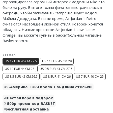
спровоцировала огромный интерес к модели и Nike это
Nike Air Deldon
было на руку. В итоге толпы фанатов выстраивались в
очередь, чтобы заполучить "запрещенную" модель
Nike Sabrina
Майкла Джордана. В наше время, Air Jordan 1 Retro
считаются настоящей иконной стиля, которой хочется
Nike A’ja
обладать. Низкие кроссовки Air Jordan 1 Low 'Laser
Orange', вы можете купить в баскетбольном магазине
Nike ST
Basketroom.ru
Nike GT
Размер
Nike Ja
US 12 EUR 46 CM 29.5
US 11 EUR 45 CM 29
Nike Book
US 10 EUR 44 CM 28
US 9.5 EUR 43 CM 27.5
US 8.5 EUR 42 CM 26.5
US 8 EUR 41 CM 26
US 7 EUR 40 CM 25
Nike LeBron
US-Америка. EUR-Европа. CM-длина стельки.
Nike Kyrie
◽️Шестая пара в подарок
Nike Freak
◽️-500р промо-код BASKET
◽️Бесплатная доставка
Nike KD