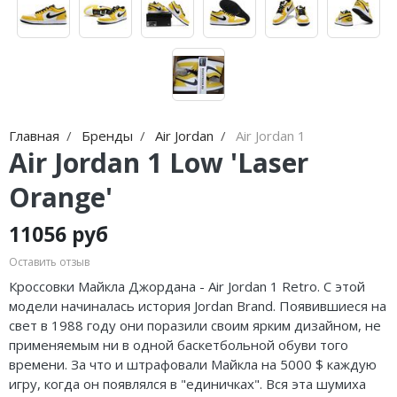
Nike Air Max
adidas Campus
Nike Dunk
adidas Samba
Nike Shox
adidas Gazelle
Nike Blazer
adidas Handball
Главная
Бренды
Air Jordan
Air Jordan 1
Nike P-6000
adidas Adistar
Air Jordan 1 Low 'Laser
Orange'
Nike Initiator
adidas adiFOM
Nike Pegasus
adidas Adizero
11056 руб
Оставить отзыв
Nike Precision
adidas Harden
Кроссовки Майкла Джордана - Air Jordan 1 Retro. С этой
Nike Hyperdunk
adidas Dame
модели начиналась история Jordan Brand. Появившиеся на
свет в 1988 году они поразили своим ярким дизайном, не
Nike Hyperset
adidas AE
применяемым ни в одной баскетбольной обуви того
времени. За что и штрафовали Майкла на 5000 $ каждую
Nike Cosmic Unity
Adidas Yeezy Boost 350 V2
игру, когда он появлялся в "единичках". Вся эта шумиха