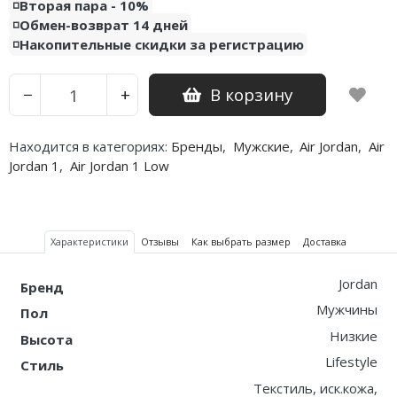
◽️Вторая пара - 10%
◽️Обмен-возврат 14 дней
Nike PG
◽️Накопительные скидки за регистрацию
Nike Kobe
В корзину
−
+
Nike Uptempo
Nike Foamposite
Находится в категориях:
Бренды
,
Мужские
,
Air Jordan
,
Air
Jordan 1
,
Air Jordan 1 Low
Характеристики
Отзывы
Как выбрать размер
Доставка
Jordan
Бренд
Мужчины
Пол
Низкие
Высота
Lifestyle
Стиль
Текстиль, иск.кожа,