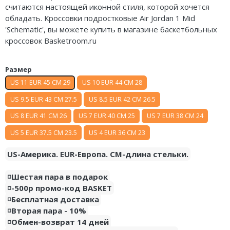
считаются настоящей иконной стиля, которой хочется
Nike Air Deldon
обладать. Кроссовки подростковые Air Jordan 1 Mid
'Schematic', вы можете купить в магазине баскетбольных
Nike Sabrina
кроссовок Basketroom.ru
Nike A’ja
Размер
Nike ST
US 11 EUR 45 CM 29
US 10 EUR 44 CM 28
Nike GT
US 9.5 EUR 43 CM 27.5
US 8.5 EUR 42 CM 26.5
US 8 EUR 41 CM 26
US 7 EUR 40 CM 25
US 7 EUR 38 CM 24
Nike Ja
US 5 EUR 37.5 CM 23.5
US 4 EUR 36 CM 23
Nike Book
US-Америка. EUR-Европа. CM-длина стельки.
Nike LeBron
◽️Шестая пара в подарок
Nike Kyrie
◽️-500р промо-код BASKET
◽️Бесплатная доставка
Nike Freak
◽️Вторая пара - 10%
◽️Обмен-возврат 14 дней
Nike KD