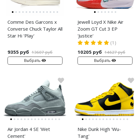
Comme Des Garcons x
Jewell Loyd X Nike Air
Converse Chuck Taylor All
Zoom GT Cut 3 EP
Star Hi 'Play'
'Justice'
(1)
9355 руб
10205 руб
13607 руб
14627 руб
Выбрать
Выбрать
Air Jordan 4 SE 'Wet
Nike Dunk High 'Wu-
Cement'
Tang'