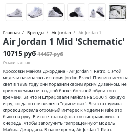
Nike Air Max
adidas Campus
Nike Dunk
adidas Samba
Nike Shox
adidas Gazelle
Главная
Бренды
Air Jordan
Air Jordan 1
Nike Blazer
adidas Handball
Air Jordan 1 Mid 'Schematic'
Nike P-6000
adidas Adistar
10715 руб
14457 руб
Nike Initiator
adidas adiFOM
Оставить отзыв
Кроссовки Майкла Джордана - Air Jordan 1 Retro. С этой
Nike Pegasus
adidas Adizero
модели начиналась история Jordan Brand. Появившиеся на
свет в 1988 году они поразили своим ярким дизайном, не
Nike Precision
adidas Harden
применяемым ни в одной баскетбольной обуви того
времени. За что и штрафовали Майкла на 5000 $ каждую
Nike Hyperdunk
adidas Dame
игру, когда он появлялся в "единичках". Вся эта шумиха
спровоцировала огромный интерес к модели и Nike это
Nike Hyperset
adidas AE
было на руку. В итоге толпы фанатов выстраивались в
очередь, чтобы заполучить "запрещенную" модель
Nike Cosmic Unity
Adidas Yeezy Boost 350 V2
Майкла Джордана. В наше время, Air Jordan 1 Retro