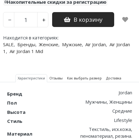
◽️Накопительные скидки за регистрацию
Nike PG
В корзину
−
+
Nike Kobe
Находится в категориях:
Nike Uptempo
SALE
,
Бренды
,
Женские
,
Мужские
,
Air Jordan
,
Air Jordan
Nike Foamposite
1
,
Air Jordan 1 Mid
Характеристики
Отзывы
Как выбрать размер
Доставка
Jordan
Бренд
Мужчины, Женщины
Пол
Средние
Высота
Lifestyle
Стиль
Текстиль, иск.кожа,
Материал
пеноматериал, резина.