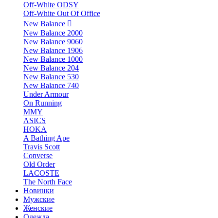
Off-White ODSY
Off-White Out Of Office
New Balance
New Balance 2000
New Balance 9060
New Balance 1906
New Balance 1000
New Balance 204
New Balance 530
New Balance 740
Under Armour
On Running
MMY
ASICS
HOKA
A Bathing Ape
Travis Scott
Converse
Old Order
LACOSTE
The North Face
Новинки
Мужские
Женские
Одежда