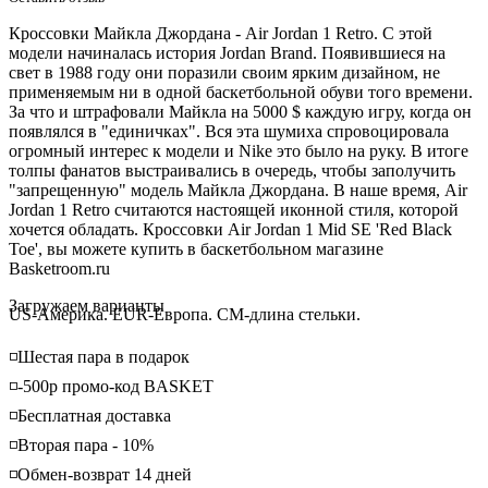
Кроссовки Майкла Джордана - Air Jordan 1 Retro. С этой
модели начиналась история Jordan Brand. Появившиеся на
свет в 1988 году они поразили своим ярким дизайном, не
применяемым ни в одной баскетбольной обуви того времени.
За что и штрафовали Майкла на 5000 $ каждую игру, когда он
появлялся в "единичках". Вся эта шумиха спровоцировала
огромный интерес к модели и Nike это было на руку. В итоге
толпы фанатов выстраивались в очередь, чтобы заполучить
"запрещенную" модель Майкла Джордана. В наше время, Air
Jordan 1 Retro считаются настоящей иконной стиля, которой
хочется обладать. Кроссовки Air Jordan 1 Mid SE 'Red Black
Toe', вы можете купить в баскетбольном магазине
Basketroom.ru
Loading...
Загружаем варианты
US-Америка. EUR-Европа. CM-длина стельки.
◽️Шестая пара в подарок
◽️-500р промо-код BASKET
◽️Бесплатная доставка
◽️Вторая пара - 10%
◽️Обмен-возврат 14 дней