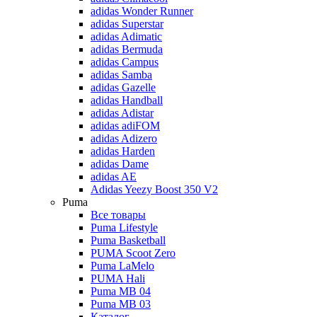
adidas Wonder Runner
adidas Superstar
adidas Adimatic
adidas Bermuda
adidas Campus
adidas Samba
adidas Gazelle
adidas Handball
adidas Adistar
adidas adiFOM
adidas Adizero
adidas Harden
adidas Dame
adidas AE
Adidas Yeezy Boost 350 V2
Puma
Все товары
Puma Lifestyle
Puma Basketball
PUMA Scoot Zero
Puma LaMelo
PUMA Hali
Puma MB 04
Puma MB 03
Каталог