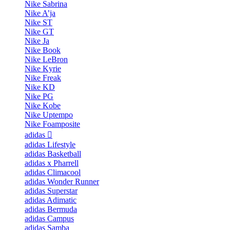
Nike Sabrina
Nike A’ja
Nike ST
Nike GT
Nike Ja
Nike Book
Nike LeBron
Nike Kyrie
Nike Freak
Nike KD
Nike PG
Nike Kobe
Nike Uptempo
Nike Foamposite
adidas
adidas Lifestyle
adidas Basketball
adidas x Pharrell
adidas Climacool
adidas Wonder Runner
adidas Superstar
adidas Adimatic
adidas Bermuda
adidas Campus
adidas Samba