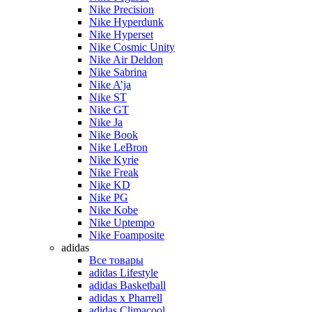
Nike Precision
Nike Hyperdunk
Nike Hyperset
Nike Cosmic Unity
Nike Air Deldon
Nike Sabrina
Nike A’ja
Nike ST
Nike GT
Nike Ja
Nike Book
Nike LeBron
Nike Kyrie
Nike Freak
Nike KD
Nike PG
Nike Kobe
Nike Uptempo
Nike Foamposite
adidas
Все товары
adidas Lifestyle
adidas Basketball
adidas x Pharrell
adidas Climacool