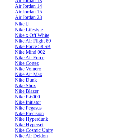
Air Jordan 13
Air Jordan 14
Air Jordan 15
Air Jordan 23
Nike
Nike Lifestyle
Nike x Off White
Nike Air Flight 89
Nike Force 58 SB
Nike Mind 002
Nike Air Force
Nike Cortez
Nike Vomero
Nike Air Max
Nike Dunk
Nike Shox
Nike Blazer
Nike P-6000
Nike Initiator
Nike Pegasus
Nike Precision
Nike Hyperdunk
Nike Hyperset
Nike Cosmic Unity
Nike Air Deldon