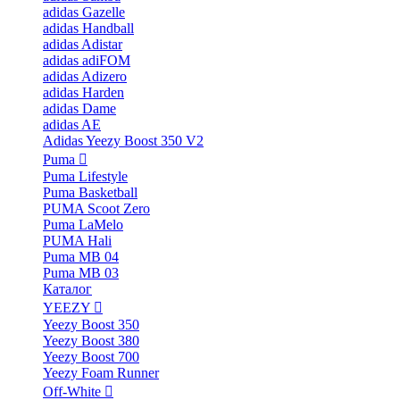
adidas Gazelle
adidas Handball
adidas Adistar
adidas adiFOM
adidas Adizero
adidas Harden
adidas Dame
adidas AE
Adidas Yeezy Boost 350 V2
Puma
Puma Lifestyle
Puma Basketball
PUMA Scoot Zero
Puma LaMelo
PUMA Hali
Puma MB 04
Puma MB 03
Каталог
YEEZY
Yeezy Boost 350
Yeezy Boost 380
Yeezy Boost 700
Yeezy Foam Runner
Off-White