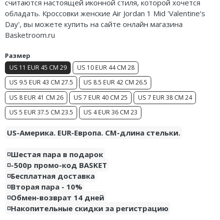
считаются настоящей иконной стиля, которой хочется
Nike Air Deldon
обладать. Кроссовки женские Air Jordan 1 Mid 'Valentine’s
Day', вы можете купить на сайте онлайн магазина
Nike Sabrina
Basketroom.ru
Nike A’ja
Размер
US 11 EUR 45 CM 29
US 10 EUR 44 CM 28
Nike ST
US 9.5 EUR 43 CM 27.5
US 8.5 EUR 42 CM 26.5
Nike GT
US 8 EUR 41 CM 26
US 7 EUR 40 CM 25
US 7 EUR 38 CM 24
US 5 EUR 37.5 CM 23.5
US 4 EUR 36 CM 23
Nike Ja
US-Америка. EUR-Европа. CM-длина стельки.
Nike Book
◽️Шестая пара в подарок
Nike LeBron
◽️-500р промо-код BASKET
◽️Бесплатная доставка
Nike Kyrie
◽️Вторая пара - 10%
Nike Freak
◽️Обмен-возврат 14 дней
◽️Накопительные скидки за регистрацию
Nike KD