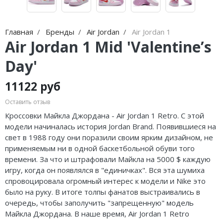
Nike Air Max
adidas Campus
Nike Dunk
adidas Samba
Главная
Бренды
Air Jordan
Air Jordan 1
Air Jordan 1 Mid 'Valentine’s
Nike Shox
adidas Gazelle
Day'
Nike Blazer
adidas Handball
11122 руб
Nike P-6000
adidas Adistar
Оставить отзыв
Nike Initiator
adidas adiFOM
Кроссовки Майкла Джордана - Air Jordan 1 Retro. С этой
модели начиналась история Jordan Brand. Появившиеся на
Nike Pegasus
adidas Adizero
свет в 1988 году они поразили своим ярким дизайном, не
Nike Precision
adidas Harden
применяемым ни в одной баскетбольной обуви того
времени. За что и штрафовали Майкла на 5000 $ каждую
Nike Hyperdunk
adidas Dame
игру, когда он появлялся в "единичках". Вся эта шумиха
спровоцировала огромный интерес к модели и Nike это
Nike Hyperset
adidas AE
было на руку. В итоге толпы фанатов выстраивались в
очередь, чтобы заполучить "запрещенную" модель
Nike Cosmic Unity
Adidas Yeezy Boost 350 V2
Майкла Джордана. В наше время, Air Jordan 1 Retro