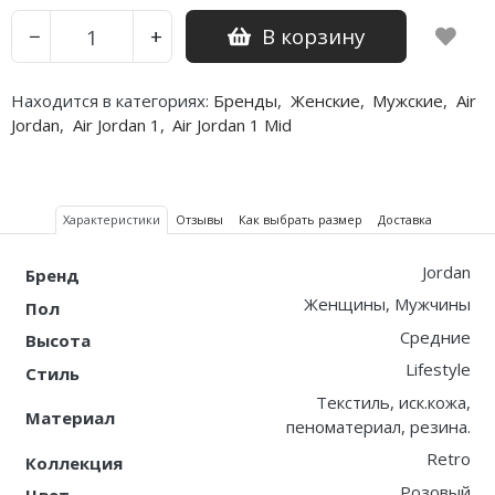
В корзину
−
+
Nike PG
Nike Kobe
Находится в категориях:
Бренды
,
Женские
,
Мужские
,
Air
Jordan
,
Air Jordan 1
,
Air Jordan 1 Mid
Nike Uptempo
Nike Foamposite
Характеристики
Отзывы
Как выбрать размер
Доставка
Jordan
Бренд
Женщины, Мужчины
Пол
Средние
Высота
Lifestyle
Стиль
Текстиль, иск.кожа,
Материал
пеноматериал, резина.
Retro
Коллекция
Розовый