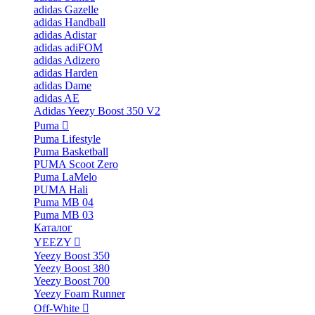
adidas Gazelle
adidas Handball
adidas Adistar
adidas adiFOM
adidas Adizero
adidas Harden
adidas Dame
adidas AE
Adidas Yeezy Boost 350 V2
Puma
Puma Lifestyle
Puma Basketball
PUMA Scoot Zero
Puma LaMelo
PUMA Hali
Puma MB 04
Puma MB 03
Каталог
YEEZY
Yeezy Boost 350
Yeezy Boost 380
Yeezy Boost 700
Yeezy Foam Runner
Off-White