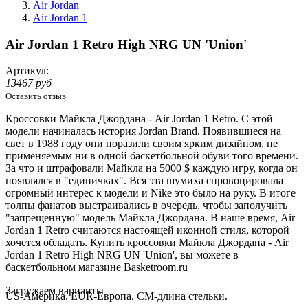
Air Jordan
Air Jordan 1
Air Jordan 1 Retro High NRG UN 'Union'
Артикул:
13467 руб
Оставить отзыв
Кроссовки Майкла Джордана - Air Jordan 1 Retro. С этой
модели начиналась история Jordan Brand. Появившиеся на
свет в 1988 году они поразили своим ярким дизайном, не
применяемым ни в одной баскетбольной обуви того времени.
За что и штрафовали Майкла на 5000 $ каждую игру, когда он
появлялся в "единичках". Вся эта шумиха спровоцировала
огромный интерес к модели и Nike это было на руку. В итоге
толпы фанатов выстраивались в очередь, чтобы заполучить
"запрещенную" модель Майкла Джордана. В наше время, Air
Jordan 1 Retro считаются настоящей иконной стиля, которой
хочется обладать. Купить кроссовки Майкла Джордана - Air
Jordan 1 Retro High NRG UN 'Union', вы можете в
баскетбольном магазине Basketroom.ru
Loading...
Загружаем варианты
US-Америка. EUR-Европа. CM-длина стельки.