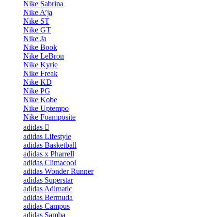
Nike Sabrina
Nike A’ja
Nike ST
Nike GT
Nike Ja
Nike Book
Nike LeBron
Nike Kyrie
Nike Freak
Nike KD
Nike PG
Nike Kobe
Nike Uptempo
Nike Foamposite
adidas
adidas Lifestyle
adidas Basketball
adidas x Pharrell
adidas Climacool
adidas Wonder Runner
adidas Superstar
adidas Adimatic
adidas Bermuda
adidas Campus
adidas Samba