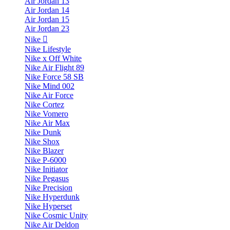
Air Jordan 13
Air Jordan 14
Air Jordan 15
Air Jordan 23
Nike
Nike Lifestyle
Nike x Off White
Nike Air Flight 89
Nike Force 58 SB
Nike Mind 002
Nike Air Force
Nike Cortez
Nike Vomero
Nike Air Max
Nike Dunk
Nike Shox
Nike Blazer
Nike P-6000
Nike Initiator
Nike Pegasus
Nike Precision
Nike Hyperdunk
Nike Hyperset
Nike Cosmic Unity
Nike Air Deldon