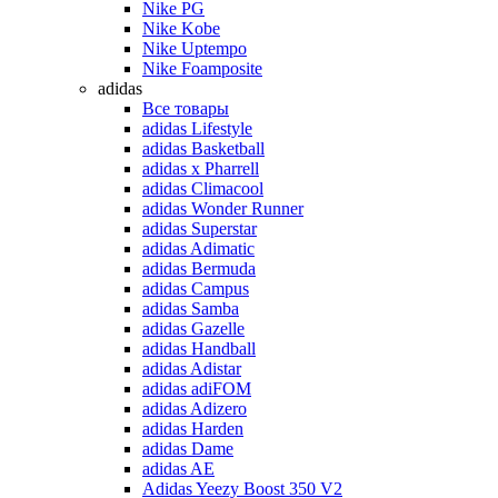
Nike PG
Nike Kobe
Nike Uptempo
Nike Foamposite
adidas
Все товары
adidas Lifestyle
adidas Basketball
adidas x Pharrell
adidas Climacool
adidas Wonder Runner
adidas Superstar
adidas Adimatic
adidas Bermuda
adidas Campus
adidas Samba
adidas Gazelle
adidas Handball
adidas Adistar
adidas adiFOM
adidas Adizero
adidas Harden
adidas Dame
adidas AE
Adidas Yeezy Boost 350 V2