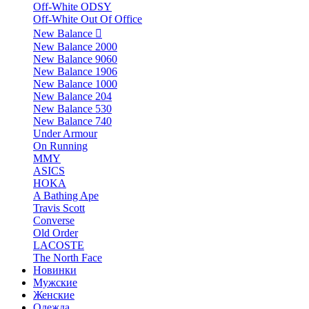
Off-White ODSY
Off-White Out Of Office
New Balance
New Balance 2000
New Balance 9060
New Balance 1906
New Balance 1000
New Balance 204
New Balance 530
New Balance 740
Under Armour
On Running
MMY
ASICS
HOKA
A Bathing Ape
Travis Scott
Converse
Old Order
LACOSTE
The North Face
Новинки
Мужские
Женские
Одежда