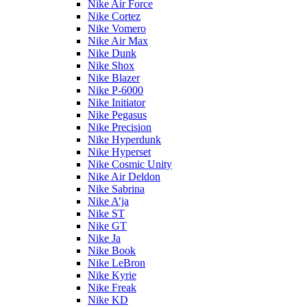
Nike Air Force
Nike Cortez
Nike Vomero
Nike Air Max
Nike Dunk
Nike Shox
Nike Blazer
Nike P-6000
Nike Initiator
Nike Pegasus
Nike Precision
Nike Hyperdunk
Nike Hyperset
Nike Cosmic Unity
Nike Air Deldon
Nike Sabrina
Nike A’ja
Nike ST
Nike GT
Nike Ja
Nike Book
Nike LeBron
Nike Kyrie
Nike Freak
Nike KD