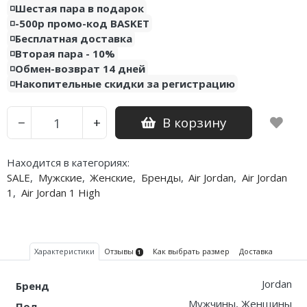
◽️Шестая пара в подарок
◽️-500р промо-код BASKET
Nike PG
◽️Бесплатная доставка
◽️Вторая пара - 10%
Nike Kobe
◽️Обмен-возврат 14 дней
◽️Накопительные скидки за регистрацию
Nike Uptempo
Nike Foamposite
В корзину
−
+
Находится в категориях:
SALE
,
Мужские
,
Женские
,
Бренды
,
Air Jordan
,
Air Jordan
1
,
Air Jordan 1 High
Характеристики
Отзывы
Как выбрать размер
Доставка
1
Jordan
Бренд
Мужчины, Женщины
Пол