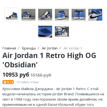
Nike Air Max
adidas Campus
Nike Dunk
adidas Samba
Nike Shox
adidas Gazelle
Nike Blazer
adidas Handball
Nike P-6000
adidas Adistar
Главная
Бренды
Air Jordan
Air Jordan 1
Nike Initiator
adidas adiFOM
Air Jordan 1 Retro High OG
Nike Pegasus
adidas Adizero
'Obsidian'
Nike Precision
adidas Harden
10953 руб
15166 руб
Nike Hyperdunk
adidas Dame
Оставить отзыв
5 / 5
Кроссовки Майкла Джордана - Air Jordan 1 Retro. С этой
Nike Hyperset
adidas AE
модели начиналась история Jordan Brand. Появившиеся на
свет в 1988 году они поразили своим ярким дизайном, не
Nike Cosmic Unity
Adidas Yeezy Boost 350 V2
применяемым ни в одной баскетбольной обуви того