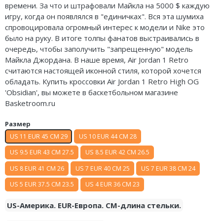
времени. За что и штрафовали Майкла на 5000 $ каждую
Nike Air Deldon
игру, когда он появлялся в "единичках". Вся эта шумиха
спровоцировала огромный интерес к модели и Nike это
Nike Sabrina
было на руку. В итоге толпы фанатов выстраивались в
очередь, чтобы заполучить "запрещенную" модель
Nike A’ja
Майкла Джордана. В наше время, Air Jordan 1 Retro
считаются настоящей иконной стиля, которой хочется
Nike ST
обладать. Купить кроссовки Air Jordan 1 Retro High OG
'Obsidian', вы можете в баскетбольном магазине
Nike GT
Basketroom.ru
Nike Ja
Размер
Nike Book
US 11 EUR 45 CM 29
US 10 EUR 44 CM 28
US 9.5 EUR 43 CM 27.5
US 8.5 EUR 42 CM 26.5
Nike LeBron
US 8 EUR 41 CM 26
US 7 EUR 40 CM 25
US 7 EUR 38 CM 24
Nike Kyrie
US 5 EUR 37.5 CM 23.5
US 4 EUR 36 CM 23
Nike Freak
US-Америка. EUR-Европа. CM-длина стельки.
Nike KD