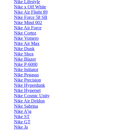
Nike Lifestyle
Nike x Off White
Nike Air Flight 89
Nike Force 58 SB
Nike Mind 002
Nike Air Force
Nike Cortez
Nike Vomero
Nike Air Max
Nike Dunk
Nike Shox
Nike Blazer
Nike P-6000
Nike Initiator
Nike Pegasus
Nike Precision
Nike Hyperdunk
Nike Hyperset
Nike Cosmic Unity
Nike Air Deldon
Nike Sabrina
Nike A’ja
Nike ST
Nike GT
Nike Ja