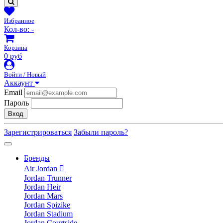
Избранное
Кол-во:
-
Корзина
0 руб
Войти / Новый
Аккаунт
Email
Пароль
Вход
Зарегистрироваться
Забыли пароль?
Бренды
Air Jordan
Jordan Trunner
Jordan Heir
Jordan Mars
Jordan Spizike
Jordan Stadium
Jordan Courtside