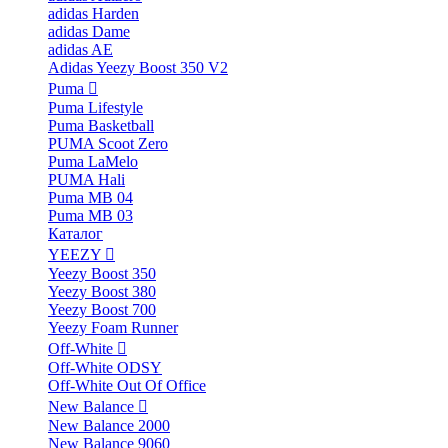
adidas Harden
adidas Dame
adidas AE
Adidas Yeezy Boost 350 V2
Puma
Puma Lifestyle
Puma Basketball
PUMA Scoot Zero
Puma LaMelo
PUMA Hali
Puma MB 04
Puma MB 03
Каталог
YEEZY
Yeezy Boost 350
Yeezy Boost 380
Yeezy Boost 700
Yeezy Foam Runner
Off-White
Off-White ODSY
Off-White Out Of Office
New Balance
New Balance 2000
New Balance 9060