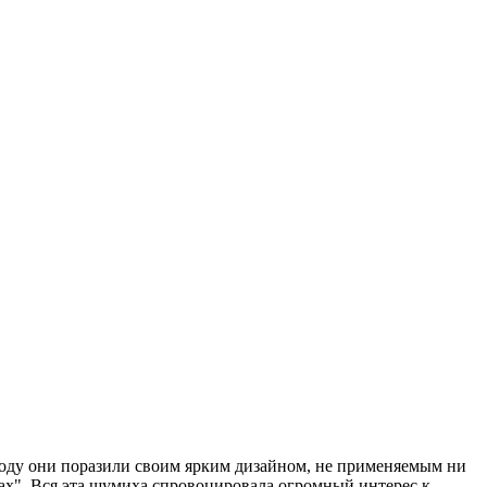
8 году они поразили своим ярким дизайном, не применяемым ни
ках". Вся эта шумиха спровоцировала огромный интерес к