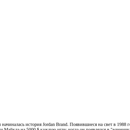
ли начиналась история Jordan Brand. Появившиеся на свет в 198
ли Майкла на 5000 $ каждую игру, когда он появлялся в "единич