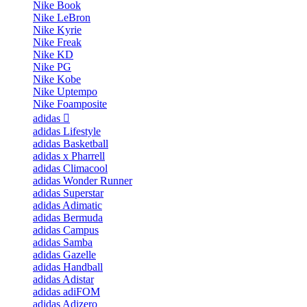
Nike Book
Nike LeBron
Nike Kyrie
Nike Freak
Nike KD
Nike PG
Nike Kobe
Nike Uptempo
Nike Foamposite
adidas
adidas Lifestyle
adidas Basketball
adidas x Pharrell
adidas Climacool
adidas Wonder Runner
adidas Superstar
adidas Adimatic
adidas Bermuda
adidas Campus
adidas Samba
adidas Gazelle
adidas Handball
adidas Adistar
adidas adiFOM
adidas Adizero