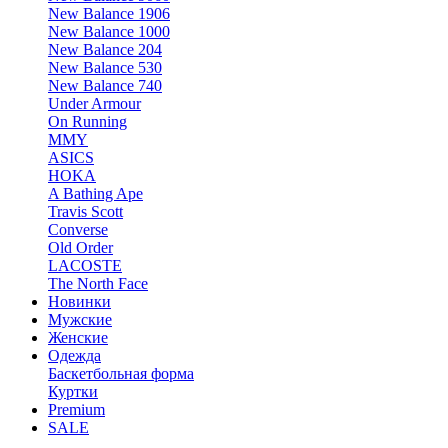
New Balance 1906
New Balance 1000
New Balance 204
New Balance 530
New Balance 740
Under Armour
On Running
MMY
ASICS
HOKA
A Bathing Ape
Travis Scott
Converse
Old Order
LACOSTE
The North Face
Новинки
Мужские
Женские
Одежда
Баскетбольная форма
Куртки
Premium
SALE