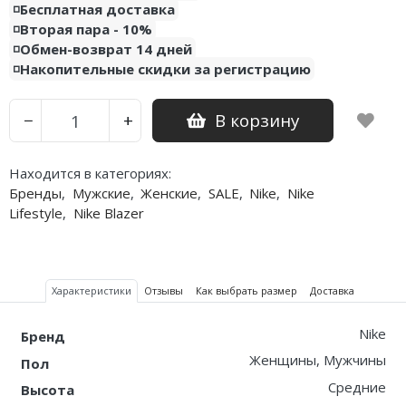
◽️Бесплатная доставка
◽️Вторая пара - 10%
Nike PG
◽️Обмен-возврат 14 дней
◽️Накопительные скидки за регистрацию
Nike Kobe
Nike Uptempo
В корзину
−
+
Nike Foamposite
Находится в категориях:
Бренды
,
Мужские
,
Женские
,
SALE
,
Nike
,
Nike
Lifestyle
,
Nike Blazer
Характеристики
Отзывы
Как выбрать размер
Доставка
Nike
Бренд
Женщины, Мужчины
Пол
Средние
Высота