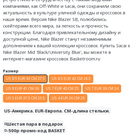
компаниями, как Off-White и sacai, они сохранили свою
Air Jordan 5
Nike Air Deldon
актуальность в культуре уличной одежды и кроссовок в
Air Jordan 6
Nike Sabrina
наше время. Версия Nike Blazer SB, полюбились
скейтерами всего мира, за легкость и прочность
Air Jordan 7
Nike A’ja
конструкции. Благодаря привлекательному дизайну и
доступной цене, Nike Blazer станут незаменимым
Air Jordan 10
Nike ST
дополнением к вашей коллекции кроссовок. Купить Sacai x
Nike Blazer Mid 'Black/University Blue', вы можете в
Air Jordan 11
Nike GT
интернет-магазине кроссовок Basketroom.ru
Air Jordan 12
Nike Ja
Размер
US 9.5 EUR 43 CM 27.5
US 8.5 EUR 42 CM 26.5
Air Jordan 13
Nike Book
US 8 EUR 41 CM 26
US 7 EUR 40 CM 25
US 7 EUR 38 CM 24
Air Jordan 14
Nike LeBron
US 5 EUR 37.5 CM 23.5
US 4 EUR 36 CM 23
Air Jordan 15
Nike Kyrie
US-Америка. EUR-Европа. CM-длина стельки.
Air Jordan 23
Nike Freak
◽️Шестая пара в подарок
◽️-500р промо-код BASKET
Nike KD