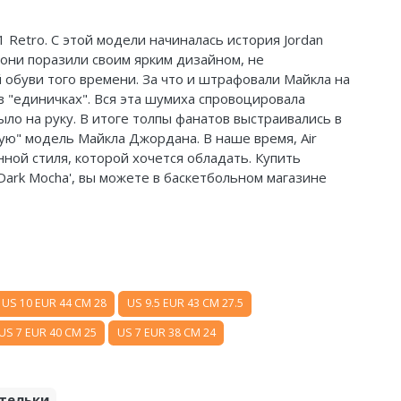
1 Retro. С этой модели начиналась история Jordan
 они поразили своим ярким дизайном, не
обуви того времени. За что и штрафовали Майкла на
 в "единичках". Вся эта шумиха спровоцировала
ыло на руку. В итоге толпы фанатов выстраивались в
ю" модель Майкла Джордана. В наше время, Air
нной стиля, которой хочется обладать. Купить
w 'Dark Mocha', вы можете в баскетбольном магазине
US 10 EUR 44 CM 28
US 9.5 EUR 43 CM 27.5
US 7 EUR 40 CM 25
US 7 EUR 38 CM 24
тельки.