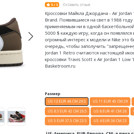
Оставить отзыв
5 / 5
Кроссовки Майкла Джордана - Air Jordan 
Brand. Появившиеся на свет в 1988 году
применяемым ни в одной баскетбольной 
5000 $ каждую игру, когда он появлялся
огромный интерес к модели и Nike это б
очередь, чтобы заполучить "запрещенну
Jordan 1 Retro считаются настоящей ико
кроссовки Travis Scott x Air Jordan 1 Lo
Basketroom.ru
Размер
US 12 EUR 46 CM 29.5
US 11 EUR 45 CM 29
US 8.5 EUR 42 CM 26.5
US 8 EUR 41 CM 26
US 5 EUR 37.5 CM 23.5
US 4 EUR 36 CM 23
US-Америка. EUR-Европа. CM-длина с