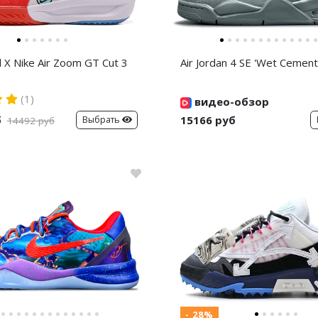
d X Nike Air Zoom GT Cut 3
Air Jordan 4 SE 'Wet Cement
(1)
видео-обзор
б
15166 руб
Выбрать
14492 руб
- 28%