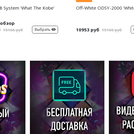
8 System 'What The Kobe'
Off-White ODSY-2000 'White
обзор
б
10953 руб
Выбрать
15166 руб
15166 руб