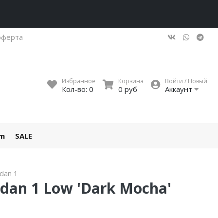
оферта
Избранное
Корзина
Войти / Новый
Кол-во:
0
0 руб
Аккаунт
um
SALE
rdan 1
ordan 1 Low 'Dark Mocha'