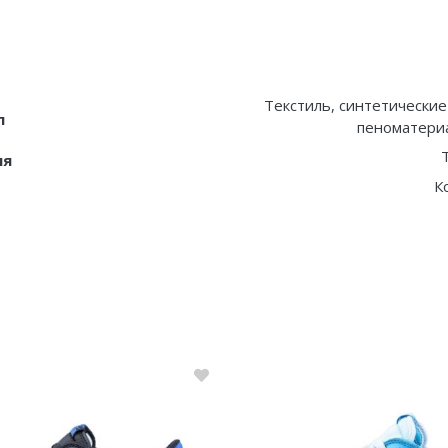
Текстиль, синтетические
л
пеноматериа
T
ия
К