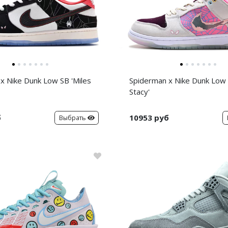
x Nike Dunk Low SB 'Miles
Spiderman x Nike Dunk Low
Stacy'
б
10953 руб
Выбрать