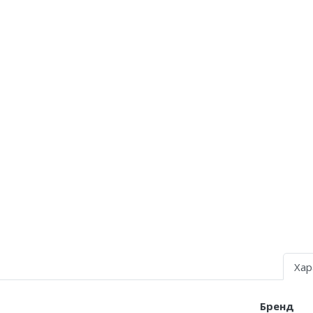
Nike Air Deldon
Nike Sabrina
Nike A’ja
Nike ST
Nike GT
Nike Ja
Nike Book
Nike LeBron
Nike Kyrie
Хар
Nike Freak
Бренд
Nike KD