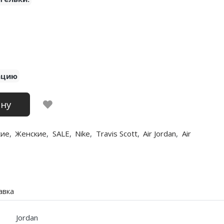
ацию
ину
кие
,
Женские
,
SALE
,
Nike
,
Travis Scott
,
Air Jordan
,
Air
авка
Jordan