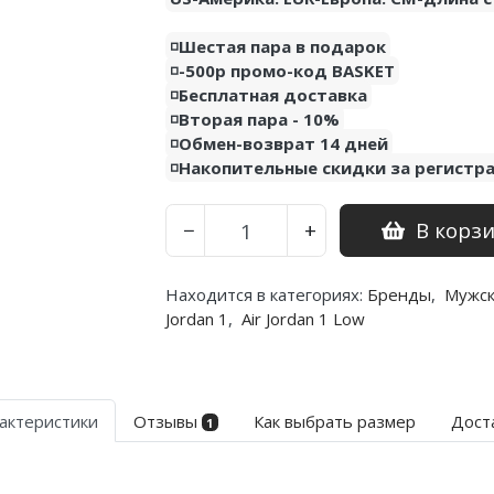
◽️Шестая пара в подарок
◽️-500р промо-код BASKET
◽️Бесплатная доставка
◽️Вторая пара - 10%
◽️Обмен-возврат 14 дней
◽️Накопительные скидки за регистр
В корз
−
+
Находится в категориях:
Бренды
,
Мужс
Jordan 1
,
Air Jordan 1 Low
актеристики
Отзывы
Как выбрать размер
Дост
1