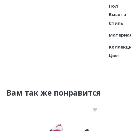
Пол
Nike PG
Высота
Стиль
Nike Kobe
Материа
Nike Uptempo
Коллекц
Nike Foamposite
Цвет
Вам так же понравится