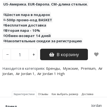
US-Америка. EUR-Европа. CM-длина стельки.
Nike PG
◽️Шестая пара в подарок
Nike Kobe
◽️-500р промо-код BASKET
◽️Бесплатная доставка
Nike Uptempo
◽️Вторая пара - 10%
◽️Обмен-возврат 14 дней
Nike Foamposite
◽️Накопительные скидки за регистрацию
В корзину
−
+
Находится в категориях:
Бренды
,
Мужские
,
Premium
,
Air
Jordan
,
Air Jordan 1
,
Air Jordan 1 High
Характеристики
Отзывы
Как выбрать размер
Доставка
Jordan
Бренд