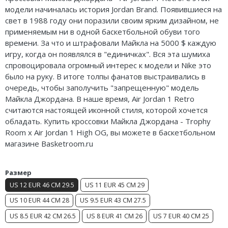
модели начиналась история Jordan Brand. Появившиеся на
Nike Air Deldon
свет в 1988 году они поразили своим ярким дизайном, не
применяемым ни в одной баскетбольной обуви того
Nike Sabrina
времени. За что и штрафовали Майкла на 5000 $ каждую
Nike A’ja
игру, когда он появлялся в "единичках". Вся эта шумиха
спровоцировала огромный интерес к модели и Nike это
Nike ST
было на руку. В итоге толпы фанатов выстраивались в
очередь, чтобы заполучить "запрещенную" модель
Nike GT
Майкла Джордана. В наше время, Air Jordan 1 Retro
считаются настоящей иконной стиля, которой хочется
Nike Ja
обладать. Купить кроссовки Майкла Джордана - Trophy
Room x Air Jordan 1 High OG, вы можете в баскетбольном
Nike Book
магазине Basketroom.ru
Nike LeBron
Размер
Nike Kyrie
US 12 EUR 46 CM 29.5
US 11 EUR 45 CM 29
US 10 EUR 44 CM 28
US 9.5 EUR 43 CM 27.5
Nike Freak
US 8.5 EUR 42 CM 26.5
US 8 EUR 41 CM 26
US 7 EUR 40 CM 25
Nike KD