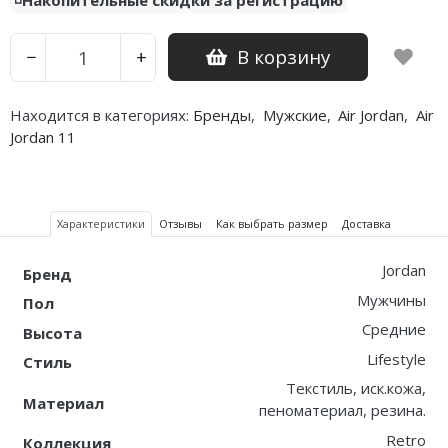
◽️Накопительные скидки за регистрацию
Nike PG
В корзину
−
+
Nike Kobe
Находится в категориях:
Бренды
,
Мужские
,
Air Jordan
,
Air
Nike Uptempo
Jordan 11
Nike Foamposite
Характеристики
Отзывы
Как выбрать размер
Доставка
Jordan
Бренд
Мужчины
Пол
Средние
Высота
Lifestyle
Стиль
Текстиль, иск.кожа,
Материал
пеноматериал, резина.
Retro
Коллекция