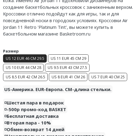
кожа. Именно Air Jordan 11 вдохновили дизайнеров на
Nike Air Deldon
создание баскетбольных кроссовок с заниженным верхом.
Кроссовки отлично подойдут как для игры, так и для
Nike Sabrina
повседневной носки в городских условиях. Кроссовки Air
Jordan 11 Retro 'Platinum Tint', вы можете купить в
Nike A’ja
баскетбольном магазине Basketroom.ru
Nike ST
Размер
Nike GT
US 12 EUR 46 CM 29.5
US 11 EUR 45 CM 29
US 10 EUR 44 CM 28
US 9.5 EUR 43 CM 27.5
Nike Ja
US 8.5 EUR 42 CM 26.5
US 8 EUR 41 CM 26
US 7 EUR 40 CM 25
Nike Book
US-Америка. EUR-Европа. CM-длина стельки.
Nike LeBron
◽️Шестая пара в подарок
Nike Kyrie
◽️-500р промо-код BASKET
◽️Бесплатная доставка
Nike Freak
◽️Вторая пара - 10%
◽️Обмен-возврат 14 дней
Nike KD