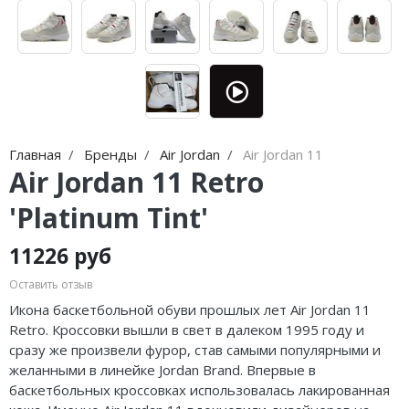
Nike Air Max
adidas Campus
Nike Dunk
adidas Samba
Nike Shox
adidas Gazelle
Nike Blazer
adidas Handball
Главная
Бренды
Air Jordan
Air Jordan 11
Nike P-6000
adidas Adistar
Air Jordan 11 Retro
Nike Initiator
adidas adiFOM
'Platinum Tint'
Nike Pegasus
adidas Adizero
11226 руб
Nike Precision
adidas Harden
Оставить отзыв
Икона баскетбольной обуви прошлых лет Air Jordan 11
Nike Hyperdunk
adidas Dame
Retro. Кроссовки вышли в свет в далеком 1995 году и
сразу же произвели фурор, став самыми популярными и
Nike Hyperset
adidas AE
желанными в линейке Jordan Brand. Впервые в
Nike Cosmic Unity
Adidas Yeezy Boost 350 V2
баскетбольных кроссовках использовалась лакированная