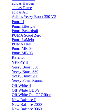
adidas Harden
adidas Dame
adidas AE
Adidas Yeezy Boost 350 V2
Puma
Puma Lifestyle
Puma Basketball
PUMA Scoot Zero
Puma LaMelo
PUMA Hali
Puma MB 04
Puma MB 03
Каталог
YEEZY
Yeezy Boost 350
Yeezy Boost 380
Yeezy Boost 700
Yeezy Foam Runner
Off-White
Off-White ODSY
Off-White Out Of Office
New Balance
New Balance 2000
New Balance 9060