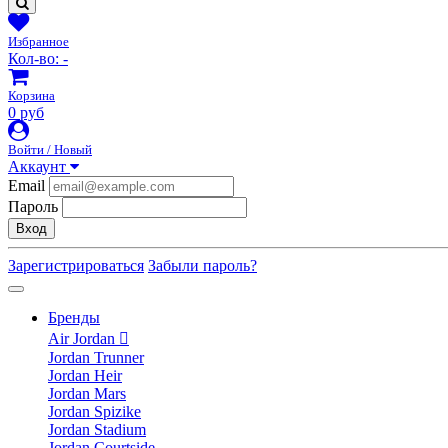
Избранное
Кол-во:
-
Корзина
0 руб
Войти / Новый
Аккаунт
Email
Пароль
Вход
Зарегистрироваться
Забыли пароль?
Бренды
Air Jordan
Jordan Trunner
Jordan Heir
Jordan Mars
Jordan Spizike
Jordan Stadium
Jordan Courtside