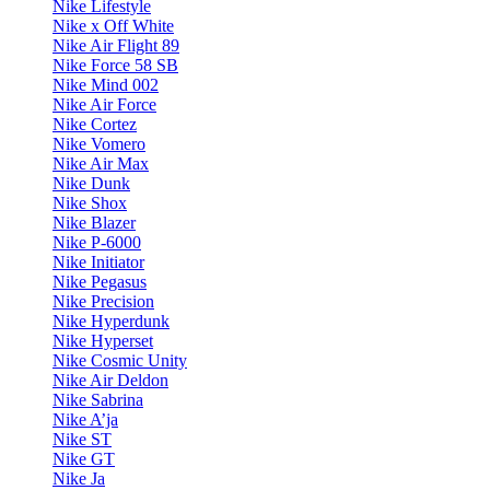
Nike Lifestyle
Nike x Off White
Nike Air Flight 89
Nike Force 58 SB
Nike Mind 002
Nike Air Force
Nike Cortez
Nike Vomero
Nike Air Max
Nike Dunk
Nike Shox
Nike Blazer
Nike P-6000
Nike Initiator
Nike Pegasus
Nike Precision
Nike Hyperdunk
Nike Hyperset
Nike Cosmic Unity
Nike Air Deldon
Nike Sabrina
Nike A’ja
Nike ST
Nike GT
Nike Ja