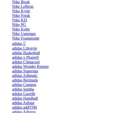
Nike Book
Nike LeBron
Nike Kyrie
Nike Freak
Nike KD
Nike PG
Nike Kobe
Nike Uptempo
Nike Foamposite
adidas
adidas Lifestyle
adidas Basketball
adidas x Pharrell
adidas Climacool
adidas Wonder Runner
adidas Superstar
adidas Adimatic
adidas Bermuda
adidas Campus
adidas Samba
adidas Gazelle
adidas Handball
adidas Adistar
adidas adiFOM
adidas Adizero