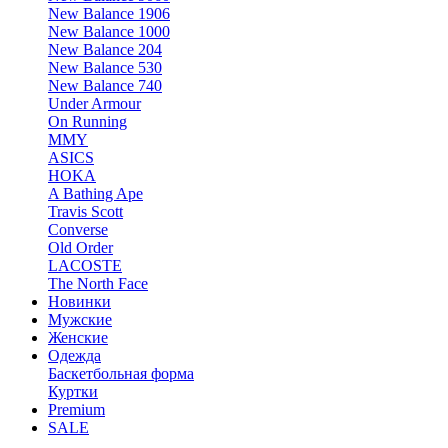
New Balance 1906
New Balance 1000
New Balance 204
New Balance 530
New Balance 740
Under Armour
On Running
MMY
ASICS
HOKA
A Bathing Ape
Travis Scott
Converse
Old Order
LACOSTE
The North Face
Новинки
Мужские
Женские
Одежда
Баскетбольная форма
Куртки
Premium
SALE