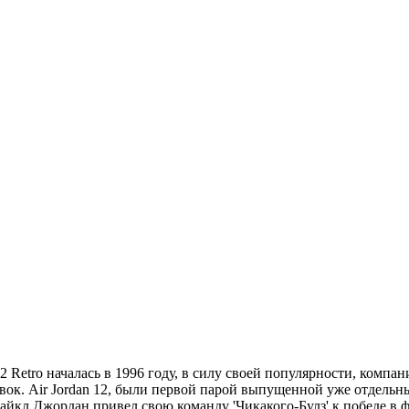
 Retro началась в 1996 году, в силу своей популярности, компан
вок. Air Jordan 12, были первой парой выпущенной уже отдельны
айкл Джордан привел свою команду 'Чикакого-Булз' к победе в ф