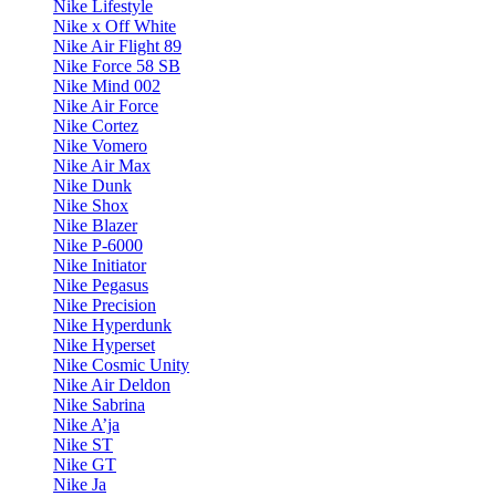
Nike Lifestyle
Nike x Off White
Nike Air Flight 89
Nike Force 58 SB
Nike Mind 002
Nike Air Force
Nike Cortez
Nike Vomero
Nike Air Max
Nike Dunk
Nike Shox
Nike Blazer
Nike P-6000
Nike Initiator
Nike Pegasus
Nike Precision
Nike Hyperdunk
Nike Hyperset
Nike Cosmic Unity
Nike Air Deldon
Nike Sabrina
Nike A’ja
Nike ST
Nike GT
Nike Ja