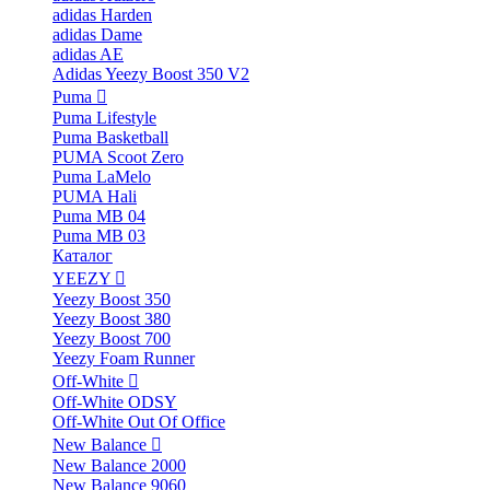
adidas Harden
adidas Dame
adidas AE
Adidas Yeezy Boost 350 V2
Puma
Puma Lifestyle
Puma Basketball
PUMA Scoot Zero
Puma LaMelo
PUMA Hali
Puma MB 04
Puma MB 03
Каталог
YEEZY
Yeezy Boost 350
Yeezy Boost 380
Yeezy Boost 700
Yeezy Foam Runner
Off-White
Off-White ODSY
Off-White Out Of Office
New Balance
New Balance 2000
New Balance 9060