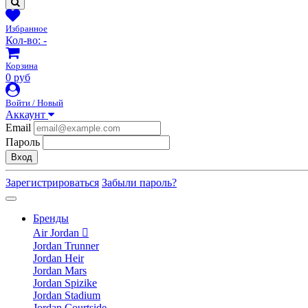
Избранное
Кол-во:
-
Корзина
0 руб
Войти / Новый
Аккаунт
Email
Пароль
Вход
Зарегистрироваться
Забыли пароль?
Бренды
Air Jordan
Jordan Trunner
Jordan Heir
Jordan Mars
Jordan Spizike
Jordan Stadium
Jordan Courtside