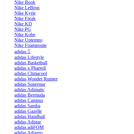
Nike Book
Nike LeBron
Nike Kyrie
Nike Freak
Nike KD
Nike PG
Nike Kobe
Nike Uptempo
Nike Foamposite
adidas
adidas Lifestyle
adidas Basketball
adidas x Pharrell
adidas Climacool
adidas Wonder Runner
adidas Superstar
adidas Adimatic
adidas Bermuda
adidas Campus
adidas Samba
adidas Gazelle
adidas Handball
adidas Adistar
adidas adiFOM
adidas Adizero