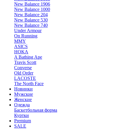
New Balance 1906
New Balance 1000
New Balance 204
New Balance 530
New Balance 740
Under Armour
On Running
MMY
ASICS
HOKA
A Bathing Ape
Travis Scott
Converse
Old Order
LACOSTE
The North Face
Новинки
Мужские
Женские
Одежда
Баскетбольная форма
Куртки
Premium
SALE