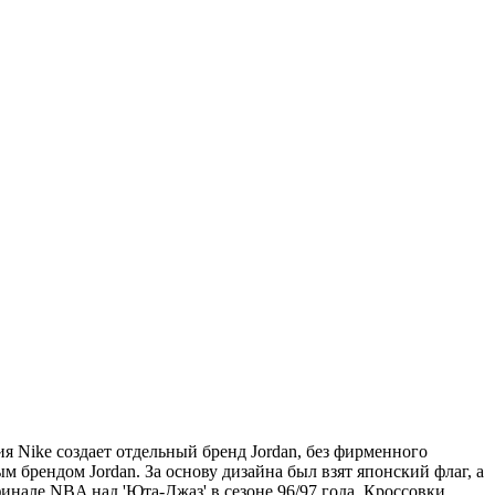
ия Nikе создает отдельный бренд Jordan, без фирменного
м брендом Jordan. За основу дизайна был взят японский флаг, а
инале NBA над 'Юта-Джаз' в сезоне 96/97 года. Кроссовки