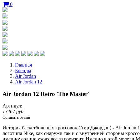
0
Главная
Бренды
Air Jordan
Air Jordan 12
Air Jordan 12 Retro 'The Master'
Артикул:
13467 руб
Оставить отзыв
История баскетбольных кроссовок (Аир Джордан) - Air Jordan 12
логотипа Nikе, как снаружи так и с внутренней стороны кроссо
именно: солнце уходящее за горизонт. Именно в этой модели М