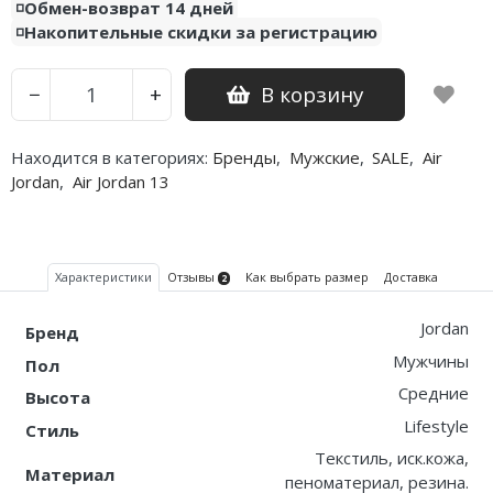
◽️Обмен-возврат 14 дней
◽️Накопительные скидки за регистрацию
Nike PG
Nike Kobe
В корзину
−
+
Nike Uptempo
Находится в категориях:
Бренды
,
Мужские
,
SALE
,
Air
Nike Foamposite
Jordan
,
Air Jordan 13
Характеристики
Отзывы
Как выбрать размер
Доставка
2
Jordan
Бренд
Мужчины
Пол
Средние
Высота
Lifestyle
Стиль
Текстиль, иск.кожа,
Материал
пеноматериал, резина.