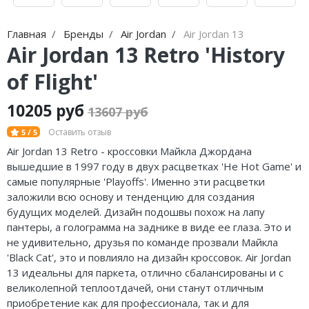
Nike Air Max
adidas Campus
Nike Dunk
adidas Samba
Главная
Бренды
Air Jordan
Air Jordan 13
Air Jordan 13 Retro 'History
Nike Shox
adidas Gazelle
of Flight'
Nike Blazer
adidas Handball
10205 руб
13607 руб
Nike P-6000
adidas Adistar
Оставить отзыв
5 / 5
Nike Initiator
adidas adiFOM
Air Jordan 13 Retro - кроссовки Майкла Джордана
вышедшие в 1997 году в двух расцветках 'He Hot Game' и
Nike Pegasus
adidas Adizero
самые популярные 'Playoffs'. Именно эти расцветки
заложили всю основу и тенденцию для создания
Nike Precision
adidas Harden
будущих моделей. Дизайн подошвы похож на лапу
пантеры, а голограмма на заднике в виде ее глаза. Это и
Nike Hyperdunk
adidas Dame
не удивительно, друзья по команде прозвали Майкла
'Black Cat', это и повлияло на дизайн кроссовок. Air Jordan
Nike Hyperset
adidas AE
13 идеальны для паркета, отлично сбалансированы и с
великолепной теплоотдачей, они станут отличным
Nike Cosmic Unity
Adidas Yeezy Boost 350 V2
приобретение
как для профессионала, так и
для