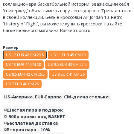
коллекционера баскетбольной истории. Уважающий себя
Nike Air Deldon
'
сникерхед
' обязан иметь пару легендарных Тринадцатых
в своей коллекции. Белые кроссовки Air Jordan 13 Retro
Nike Sabrina
'History of Flight', вы можете купить кроссовки на сайте
баскетбольного магазина Basketroom.ru
Nike A’ja
Nike ST
Размер
US 12 EUR 46 CM 29.5
US 11 EUR 45 CM 29
Nike GT
US 10 EUR 44 CM 28
US 9.5 EUR 43 CM 27.5
Nike Ja
US 8.5 EUR 42 CM 26.5
US 8 EUR 41 CM 26
Nike Book
US 7 EUR 40 CM 25
Nike LeBron
US-Америка. EUR-Европа. CM-длина стельки.
Nike Kyrie
◽️Шестая пара в подарок
◽️-500р промо-код BASKET
Nike Freak
◽️Бесплатная доставка
◽️Вторая пара - 10%
Nike KD