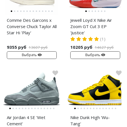
Comme Des Garcons x
Jewell Loyd X Nike Air
Converse Chuck Taylor All
Zoom GT Cut 3 EP
Star Hi 'Play'
'Justice'
(1)
9355 руб
10205 руб
13607 руб
14627 руб
Выбрать
Выбрать
Air Jordan 4 SE 'Wet
Nike Dunk High 'Wu-
Cement'
Tang'