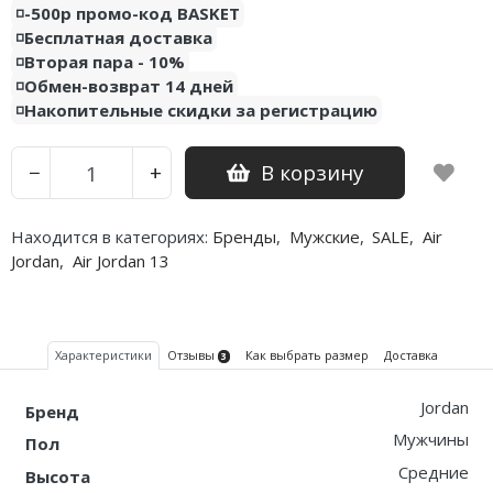
◽️-500р промо-код BASKET
◽️Бесплатная доставка
Nike PG
◽️Вторая пара - 10%
◽️Обмен-возврат 14 дней
Nike Kobe
◽️Накопительные скидки за регистрацию
Nike Uptempo
В корзину
−
+
Nike Foamposite
Находится в категориях:
Бренды
,
Мужские
,
SALE
,
Air
Jordan
,
Air Jordan 13
Характеристики
Отзывы
Как выбрать размер
Доставка
3
Jordan
Бренд
Мужчины
Пол
Средние
Высота