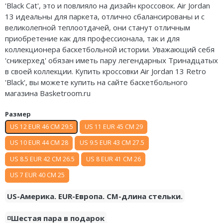
'Black Cat', это и повлияло на дизайн кроссовок. Air Jordan
Nike Air Deldon
13 идеальны для паркета, отлично сбалансированы и с
великолепной теплоотдачей, они станут отличным
Nike Sabrina
приобретение
как для профессионала, так и
для
коллекционера баскетбольной истории. Уважающий себя
Nike A’ja
'
сникерхед
' обязан иметь пару легендарных Тринадцатых
в своей коллекции. Купить кроссовки Air Jordan 13 Retro
Nike ST
'Black', вы можете купить на сайте баскетбольного
магазина Basketroom.ru
Nike GT
Размер
Nike Ja
US 12 EUR 46 CM 29.5
US 11 EUR 45 CM 29
Nike Book
US 10 EUR 44 CM 28
US 9.5 EUR 43 CM 27.5
Nike LeBron
US 8.5 EUR 42 CM 26.5
US 8 EUR 41 CM 26
US 7 EUR 40 CM 25
Nike Kyrie
US-Америка. EUR-Европа. CM-длина стельки.
Nike Freak
◽️Шестая пара в подарок
Nike KD