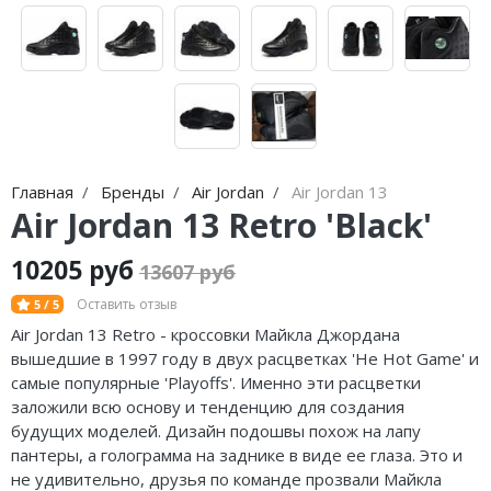
Nike Air Max
adidas Campus
Nike Dunk
adidas Samba
Nike Shox
adidas Gazelle
Nike Blazer
adidas Handball
Nike P-6000
adidas Adistar
Главная
Бренды
Air Jordan
Air Jordan 13
Air Jordan 13 Retro 'Black'
Nike Initiator
adidas adiFOM
10205 руб
13607 руб
Nike Pegasus
adidas Adizero
Оставить отзыв
5 / 5
Nike Precision
adidas Harden
Air Jordan 13 Retro - кроссовки Майкла Джордана
вышедшие в 1997 году в двух расцветках 'He Hot Game' и
Nike Hyperdunk
adidas Dame
самые популярные 'Playoffs'. Именно эти расцветки
заложили всю основу и тенденцию для создания
Nike Hyperset
adidas AE
будущих моделей. Дизайн подошвы похож на лапу
пантеры, а голограмма на заднике в виде ее глаза. Это и
Nike Cosmic Unity
Adidas Yeezy Boost 350 V2
не удивительно, друзья по команде прозвали Майкла