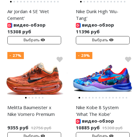
Air Jordan 4 SE 'Wet
Nike Dunk High 'Wu-
Cement'
Tang'
видео-обзор
видео-обзор
15308 руб
11396 руб
Выбрать
Выбрать
- 27%
- 29%
Melitta Baumeister x
Nike Kobe 8 System
Nike Vomero Premium
'What The Kobe'
видео-обзор
9355 руб
10885 руб
12756 руб
15308 руб
Выбрать
Выбрать