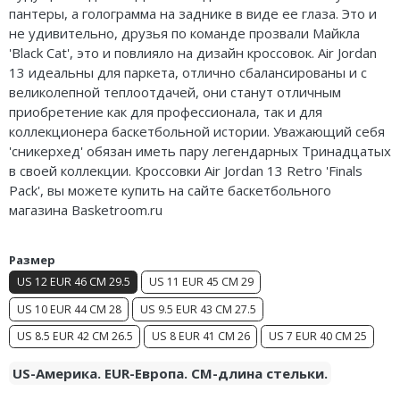
пантеры, а голограмма на заднике в виде ее глаза. Это и
Nike Air Deldon
не удивительно, друзья по команде прозвали Майкла
'Black Cat', это и повлияло на дизайн кроссовок. Air Jordan
Nike Sabrina
13 идеальны для паркета, отлично сбалансированы и с
великолепной теплоотдачей, они станут отличным
Nike A’ja
приобретение
как для профессионала, так и
для
коллекционера баскетбольной истории. Уважающий себя
Nike ST
'
сникерхед
' обязан иметь пару легендарных Тринадцатых
Nike GT
в своей коллекции. Кроссовки Air Jordan 13 Retro 'Finals
Pack', вы можете купить на сайте баскетбольного
Nike Ja
магазина Basketroom.ru
Nike Book
Размер
Nike LeBron
US 12 EUR 46 CM 29.5
US 11 EUR 45 CM 29
US 10 EUR 44 CM 28
US 9.5 EUR 43 CM 27.5
Nike Kyrie
US 8.5 EUR 42 CM 26.5
US 8 EUR 41 CM 26
US 7 EUR 40 CM 25
Nike Freak
US-Америка. EUR-Европа. CM-длина стельки.
Nike KD