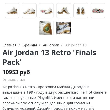
Nike Air Max
adidas Campus
Nike Dunk
adidas Samba
Nike Shox
adidas Gazelle
Nike Blazer
adidas Handball
Nike P-6000
adidas Adistar
Главная
Бренды
Air Jordan
Air Jordan 13
Air Jordan 13 Retro 'Finals
Nike Initiator
adidas adiFOM
Pack'
Nike Pegasus
adidas Adizero
10953 руб
Nike Precision
adidas Harden
Оставить отзыв
Nike Hyperdunk
adidas Dame
Air Jordan 13 Retro - кроссовки Майкла Джордана
вышедшие в 1997 году в двух расцветках 'He Hot Game' и
Nike Hyperset
adidas AE
самые популярные 'Playoffs'. Именно эти расцветки
заложили всю основу и тенденцию для создания
Nike Cosmic Unity
Adidas Yeezy Boost 350 V2
будущих моделей. Дизайн подошвы похож на лапу