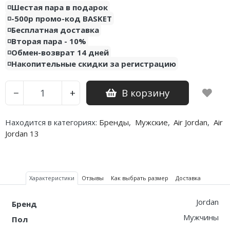
◽️Шестая пара в подарок
◽️-500р промо-код BASKET
Nike PG
◽️Бесплатная доставка
Nike Kobe
◽️Вторая пара - 10%
◽️Обмен-возврат 14 дней
Nike Uptempo
◽️Накопительные скидки за регистрацию
Nike Foamposite
В корзину
−
+
Находится в категориях:
Бренды
,
Мужские
,
Air Jordan
,
Air
Jordan 13
Характеристики
Отзывы
Как выбрать размер
Доставка
Jordan
Бренд
Мужчины
Пол