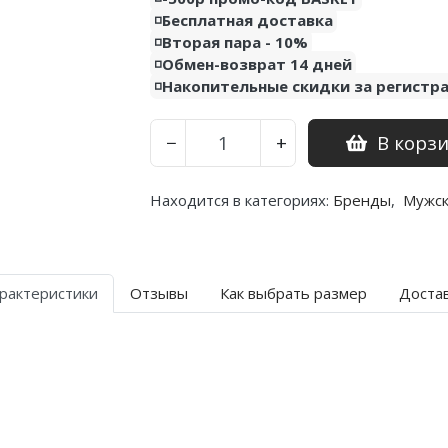
◽️Бесплатная доставка
◽️Вторая пара - 10%
◽️Обмен-возврат 14 дней
◽️Накопительные скидки за регистр
В корз
−
+
Находится в категориях:
Бренды
,
Мужс
рактеристики
Отзывы
Как выбрать размер
Доста