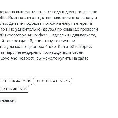
 Джордана вышедшие в 1997 году в двух расцветках
offs'. Именно эти расцветки заложили всю основу и
ей. Дизайн подошвы похож на лапу пантеры, а
 Это и не удивительно, друзья по команде прозвали
зайн кроссовок. Air Jordan 13 идеальны для паркета,
ой теплоотдачей, они станут отличным
ак и
для коллекционера баскетбольной истории.
еть пару легендарных Тринадцатых в своей
 'Love And Respect', вы можете купить на сайте
US 10 EUR 44 CM 28
US 9.5 EUR 43 CM 27.5
S 7 EUR 40 CM 25
тельки.