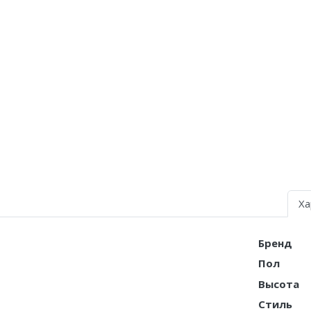
Nike Air Deldon
Nike Sabrina
Nike A’ja
Nike ST
Nike GT
Nike Ja
Nike Book
Ха
Nike LeBron
Бренд
Nike Kyrie
Пол
Nike Freak
Высота
Стиль
Nike KD