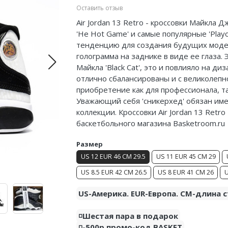
Оставить отзыв
Air Jordan 13 Retro - кроссовки Майкла
'He Hot Game' и самые популярные 'Play
тенденцию для создания будущих модел
голограмма на заднике в виде ее глаза.
Майкла 'Black Cat', это и повлияло на ди
отлично сбалансированы и с великолепн
приобретение
как для профессионала, т
Уважающий себя '
сникерхед
' обязан им
коллекции. Кроссовки Air Jordan 13 Retro
баскетбольного магазина Basketroom.ru
Размер
US 12 EUR 46 CM 29.5
US 11 EUR 45 CM 29
US 8.5 EUR 42 CM 26.5
US 8 EUR 41 CM 26
U
US-Америка. EUR-Европа. CM-длина с
◽️Шестая пара в подарок
◽️-500р промо-код BASKET