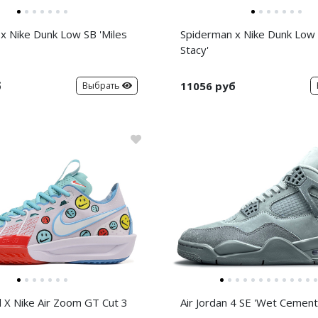
x Nike Dunk Low SB 'Miles
Spiderman x Nike Dunk Low
Stacy'
б
11056 руб
Выбрать
d X Nike Air Zoom GT Cut 3
Air Jordan 4 SE 'Wet Cement