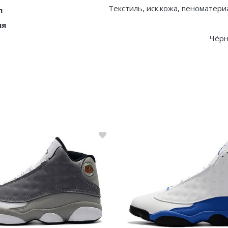
Текстиль, иск.кожа, пеноматери
л
ия
Чёрн