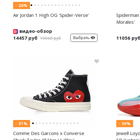
- 26%
Air Jordan 1 High OG 'Spider-Verse'
Spiderman 
Morales'
видео-обзор
14457 руб
11056 ру
Выбрать
19560 руб
- 31%
- 30%
Comme Des Garcons x Converse
Jewell Loy
Chuck Taylor All Star Hi 'Play'
EP 'Justice'