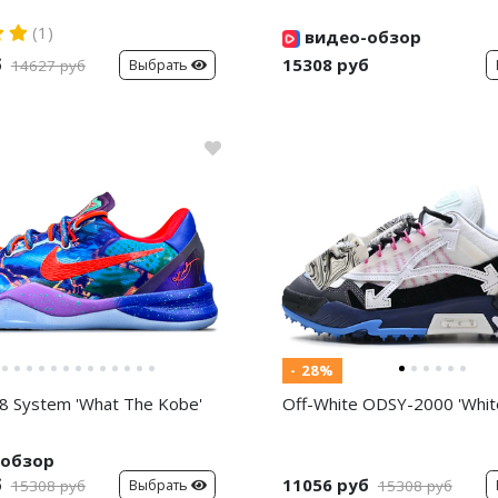
(1)
видео-обзор
б
15308 руб
Выбрать
14627 руб
- 28%
8 System 'What The Kobe'
Off-White ODSY-2000 'White
обзор
б
11056 руб
Выбрать
15308 руб
15308 руб