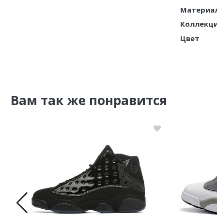
Материа
Nike PG
Коллекц
Цвет
Nike Kobe
Nike Uptempo
Nike Foamposite
Вам так же понравится