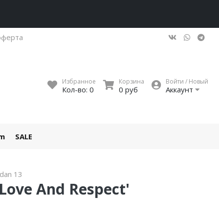
оферта
Избранное
Корзина
Войти / Новый
Кол-во:
0
0 руб
Аккаунт
um
SALE
rdan 13
'Love And Respect'