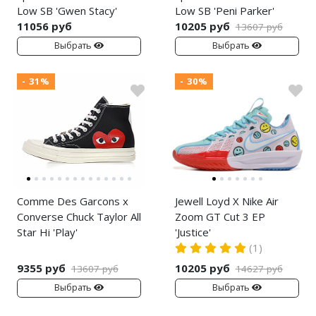
Low SB 'Gwen Stacy'
Low SB 'Peni Parker'
11056 руб
10205 руб
13607 руб
Выбрать
Выбрать
- 31%
- 30%
Comme Des Garcons x
Jewell Loyd X Nike Air
Converse Chuck Taylor All
Zoom GT Cut 3 EP
Star Hi 'Play'
'Justice'
(1)
9355 руб
10205 руб
13607 руб
14627 руб
Выбрать
Выбрать