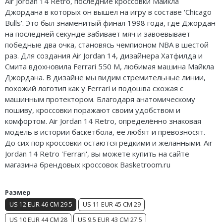
Air Jordan 14 Retro, последние кроссовки Майкла
Nike Air Deldon
Джордана в которых он вышел на игру в составе 'Chicago
Bulls'. Это был знаменитый финал 1998 года, где Джордан
Nike Sabrina
на последней секунде забивает мяч и завоевывает
победные два очка, становясь чемпионом NBA в шестой
Nike A’ja
раз. Для создания Air Jordan 14, дизайнера Хатфилда и
Смита вдохновила Ferrari 550 M, любимая машина Майкла
Nike ST
Джордана. В дизайне мы видим стремительные линии,
похожий логотип как у Ferrari и подошва схожая с
Nike GT
машинным протектором. Благодаря анатомическому
пошиву, кроссовки поражают своим удобством и
Nike Ja
комфортом. Air Jordan 14 Retro, определённо знаковая
модель в истории баскетбола, ее любят и превозносят.
Nike Book
До сих пор кроссовки остаются редкими и желанными. Air
Jordan 14 Retro 'Ferrari', вы можете купить на сайте
Nike LeBron
магазина брендовых кроссовок Basketroom.ru
Nike Kyrie
Размер
Nike Freak
US 12 EUR 46 CM 29.5
US 11 EUR 45 CM 29
Nike KD
US 10 EUR 44 CM 28
US 9.5 EUR 43 CM 27.5