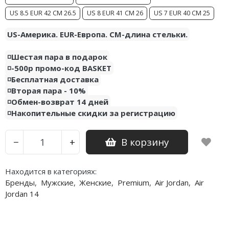
US 8.5 EUR 42 CM 26.5
US 8 EUR 41 CM 26
US 7 EUR 40 CM 25
Nike PG
US-Америка. EUR-Европа. CM-длина стельки.
Nike Kobe
◽️Шестая пара в подарок
Nike Uptempo
◽️-500р промо-код BASKET
◽️Бесплатная доставка
Nike Foamposite
◽️Вторая пара - 10%
◽️Обмен-возврат 14 дней
◽️Накопительные скидки за регистрацию
В корзину
−
+
Находится в категориях:
Бренды
,
Мужские
,
Женские
,
Premium
,
Air Jordan
,
Air
Jordan 14