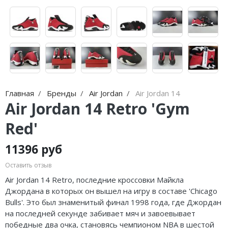
Nike Air Max
adidas Campus
Nike Dunk
adidas Samba
Nike Shox
adidas Gazelle
Nike Blazer
adidas Handball
Nike P-6000
adidas Adistar
Главная
Бренды
Air Jordan
Air Jordan 14
Air Jordan 14 Retro 'Gym
Nike Initiator
adidas adiFOM
Red'
Nike Pegasus
adidas Adizero
11396 руб
Nike Precision
adidas Harden
Оставить отзыв
Nike Hyperdunk
adidas Dame
Air Jordan 14 Retro, последние кроссовки Майкла
Джордана в которых он вышел на игру в составе 'Chicago
Nike Hyperset
adidas AE
Bulls'. Это был знаменитый финал 1998 года, где Джордан
на последней секунде забивает мяч и завоевывает
Nike Cosmic Unity
Adidas Yeezy Boost 350 V2
победные два очка, становясь чемпионом NBA в шестой