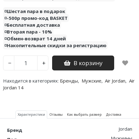
◽️Шестая пара в подарок
Nike PG
◽️-500р промо-код BASKET
Nike Kobe
◽️Бесплатная доставка
◽️Вторая пара - 10%
Nike Uptempo
◽️Обмен-возврат 14 дней
◽️Накопительные скидки за регистрацию
Nike Foamposite
В корзину
−
+
Находится в категориях:
Бренды
,
Мужские
,
Air Jordan
,
Air
Jordan 14
Характеристики
Отзывы
Как выбрать размер
Доставка
Jordan
Бренд
Мужчины