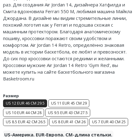
раз. Для создания Air Jordan 14, дизайнера Хатфилда и
Nike Air Deldon
Смита вдохновила Ferrari 550 M, любимая машина Майкла
Джордана. В дизайне мы видим стремительные линии,
Nike Sabrina
похожий логотип как у Ferrari и подошва схожая с
машинным протектором. Благодаря анатомическому
Nike A’ja
пошиву, кроссовки поражают своим удобством и
комфортом. Air Jordan 14 Retro, определённо знаковая
Nike ST
модель в истории баскетбола, ее любят и превозносят.
Nike GT
До сих пор кроссовки остаются редкими и желанными.
Кроссовки мужские Air Jordan 14 Retro 'Gym Red', вы
Nike Ja
можете купить на сайте баскетбольного магазина
Basketroom.ru
Nike Book
Размер
Nike LeBron
US 12 EUR 46 CM 29.5
US 11 EUR 45 CM 29
Nike Kyrie
US 10 EUR 44 CM 28
US 9.5 EUR 43 CM 27.5
US 8.5 EUR 42 CM 26.5
US 8 EUR 41 CM 26
US 7 EUR 40 CM 25
Nike Freak
US-Америка. EUR-Европа. CM-длина стельки.
Nike KD