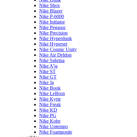
Nike Shox
Nike Blazer
Nike P-6000
Nike Initiator
Nike Pegasus
Nike Precision
Nike Hyperdunk
Nike Hyperset
Nike Cosmic Unity
Nike Air Deldon
Nike Sabrina
Nike A’ja
Nike ST
Nike GT
Nike Ja
Nike Book
Nike LeBron
Nike Kyrie
Nike Freak
Nike KD
Nike PG
Nike Kobe
Nike Uptempo
Nike Foamposite