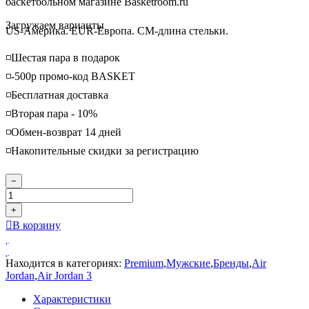
баскетбольном магазине Basketroom.ru
Loading...
Загружаем варианты
US-Америка. EUR-Европа. CM-длина стельки.
◽️Шестая пара в подарок
◽️-500р промо-код BASKET
◽️Бесплатная доставка
◽️Вторая пара - 10%
◽️Обмен-возврат 14 дней
◽️Накопительные скидки за регистрацию
−
+
В корзину
Находится в категориях:
Premium
,
Мужские
,
Бренды
,
Air
Jordan
,
Air Jordan 3
Характеристики