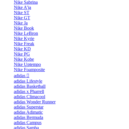
Nike Sabrina
Nike A’ja
Nike ST
Nike GT
Nike Ja
Nike Book
Nike LeBron
Nike Kyrie
Nike Freak
Nike KD
Nike PG
Nike Kobe
Nike Uptempo
Nike Foamposite
adidas
adidas Lifestyle
adidas Basketball
adidas x Pharrell
adidas Climacool
adidas Wonder Runner
adidas Superstar
adidas Adimatic
adidas Bermuda
adidas Campus
adidas Samba