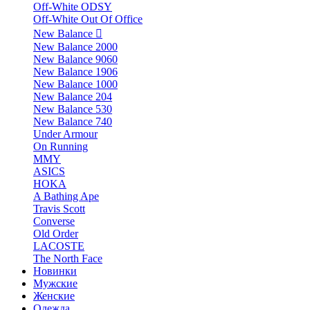
Off-White ODSY
Off-White Out Of Office
New Balance
New Balance 2000
New Balance 9060
New Balance 1906
New Balance 1000
New Balance 204
New Balance 530
New Balance 740
Under Armour
On Running
MMY
ASICS
HOKA
A Bathing Ape
Travis Scott
Converse
Old Order
LACOSTE
The North Face
Новинки
Мужские
Женские
Одежда