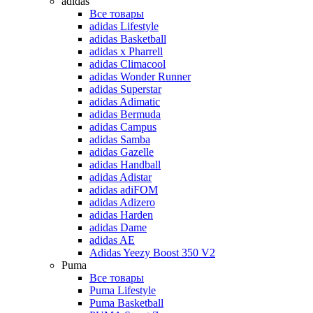
adidas
Все товары
adidas Lifestyle
adidas Basketball
adidas x Pharrell
adidas Climacool
adidas Wonder Runner
adidas Superstar
adidas Adimatic
adidas Bermuda
adidas Campus
adidas Samba
adidas Gazelle
adidas Handball
adidas Adistar
adidas adiFOM
adidas Adizero
adidas Harden
adidas Dame
adidas AE
Adidas Yeezy Boost 350 V2
Puma
Все товары
Puma Lifestyle
Puma Basketball