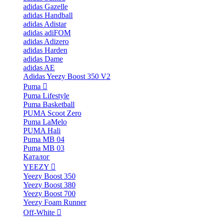
adidas Gazelle
adidas Handball
adidas Adistar
adidas adiFOM
adidas Adizero
adidas Harden
adidas Dame
adidas AE
Adidas Yeezy Boost 350 V2
Puma
Puma Lifestyle
Puma Basketball
PUMA Scoot Zero
Puma LaMelo
PUMA Hali
Puma MB 04
Puma MB 03
Каталог
YEEZY
Yeezy Boost 350
Yeezy Boost 380
Yeezy Boost 700
Yeezy Foam Runner
Off-White