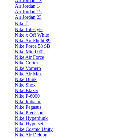
Air Jordan 13
Air Jordan 14
Air Jordan 15
Air Jordan 23
Nike
Nike Lifestyle
Nike x Off White
Nike Air Flight 89
Nike Force 58 SB
Nike Mind 002
Nike Air Force
Nike Cortez
Nike Vomero
Nike Air Max
Nike Dunk
Nike Shox
Nike Blazer
Nike P-6000
Nike Initiator
Nike Pegasus
Nike Precision
Nike Hyperdunk
Nike Hyperset
Nike Cosmic Unity
Nike Air Deldon