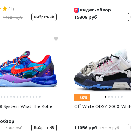
(1)
видео-обзор
б
15308 руб
Выбрать
14627 руб
- 28%
8 System 'What The Kobe'
Off-White ODSY-2000 'White
обзор
б
11056 руб
Выбрать
15308 руб
15308 руб