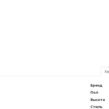
Nike Air Deldon
Nike Sabrina
Nike A’ja
Nike ST
Nike GT
Nike Ja
Nike Book
Ха
Nike LeBron
Бренд
Nike Kyrie
Пол
Nike Freak
Высота
Стиль
Nike KD