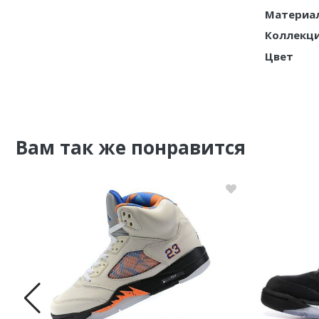
Материа
Nike PG
Коллекц
Цвет
Nike Kobe
Nike Uptempo
Nike Foamposite
Вам так же понравится