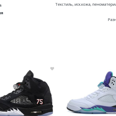
Текстиль, иск.кожа, пеноматери
л
ия
Раз