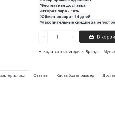
◽️Бесплатная доставка
◽️Вторая пара - 10%
◽️Обмен-возврат 14 дней
◽️Накопительные скидки за регистр
В корз
−
+
Находится в категориях:
Бренды
,
Мужс
рактеристики
Отзывы
Как выбрать размер
Доста