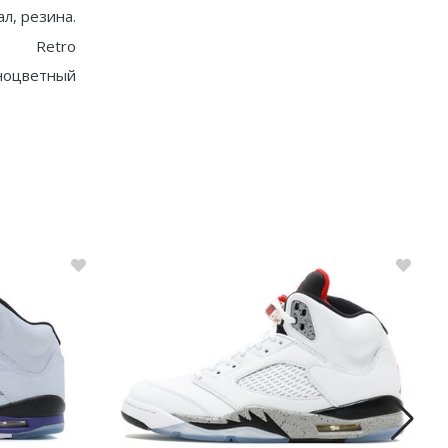
ал, резина.
Retro
ноцветный