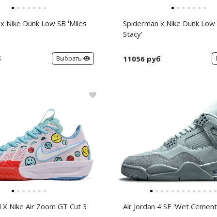
x Nike Dunk Low SB 'Miles
Spiderman x Nike Dunk Low
Stacy'
б
11056 руб
Выбрать
d X Nike Air Zoom GT Cut 3
Air Jordan 4 SE 'Wet Cement