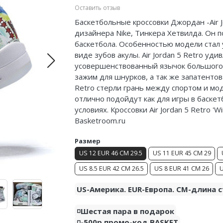
Оставить отзыв
Баскетбольные кроссовки Джордан -Air 
дизайнера Nike,
Тинкера
Хетвилда
. Он 
баскетбола. Особенностью модели стал
виде зубов акулы. Air Jordan 5 Retro у
усовершенствованный язычок большого
зажим для шнурков, а так же запатентова
Retro стерли грань между спортом и мод
отлично подойдут
как для игры в баскет
условиях. Кроссовки Air Jordan 5 Retro 
Basketroom.ru
Размер
US 12 EUR 46 CM 29.5
US 11 EUR 45 CM 29
US 8.5 EUR 42 CM 26.5
US 8 EUR 41 CM 26
U
US-Америка. EUR-Европа. CM-длина с
◽️Шестая пара в подарок
◽️-500р промо-код BASKET