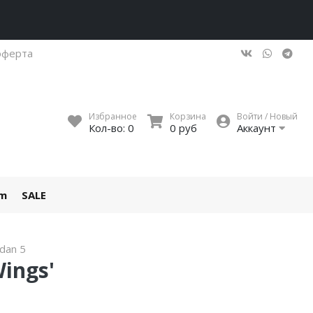
оферта
Избранное
Корзина
Войти / Новый
Кол-во:
0
0 руб
Аккаунт
um
SALE
rdan 5
Wings'