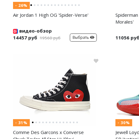
- 26%
Air Jordan 1 High OG 'Spider-Verse'
Spiderman 
Morales'
видео-обзор
14457 руб
11056 ру
Выбрать
19560 руб
- 31%
- 30%
Comme Des Garcons x Converse
Jewell Loy
Chuck Taylor All Star Hi 'Play'
EP 'Justice'