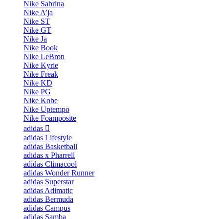
Nike Sabrina
Nike A’ja
Nike ST
Nike GT
Nike Ja
Nike Book
Nike LeBron
Nike Kyrie
Nike Freak
Nike KD
Nike PG
Nike Kobe
Nike Uptempo
Nike Foamposite
adidas
adidas Lifestyle
adidas Basketball
adidas x Pharrell
adidas Climacool
adidas Wonder Runner
adidas Superstar
adidas Adimatic
adidas Bermuda
adidas Campus
adidas Samba