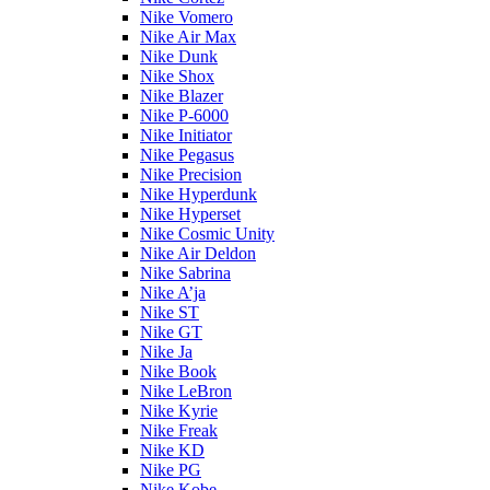
Nike Vomero
Nike Air Max
Nike Dunk
Nike Shox
Nike Blazer
Nike P-6000
Nike Initiator
Nike Pegasus
Nike Precision
Nike Hyperdunk
Nike Hyperset
Nike Cosmic Unity
Nike Air Deldon
Nike Sabrina
Nike A’ja
Nike ST
Nike GT
Nike Ja
Nike Book
Nike LeBron
Nike Kyrie
Nike Freak
Nike KD
Nike PG
Nike Kobe