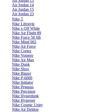
Air Jordan 13
Air Jordan 14
Air Jordan 15
Air Jordan 23
Nike
Nike Lifestyle
Nike x Off White
Nike Air Flight 89
Nike Force 58 SB
Nike Mind 002
Nike Air Force
Nike Cortez
Nike Vomero
Nike Air Max
Nike Dunk
Nike Shox
Nike Blazer
Nike P-6000
Nike Initiator
Nike Pegasus
Nike Precision
Nike Hyperdunk
Nike Hyperset
Nike Cosmic Unity
Nike Air Deldon