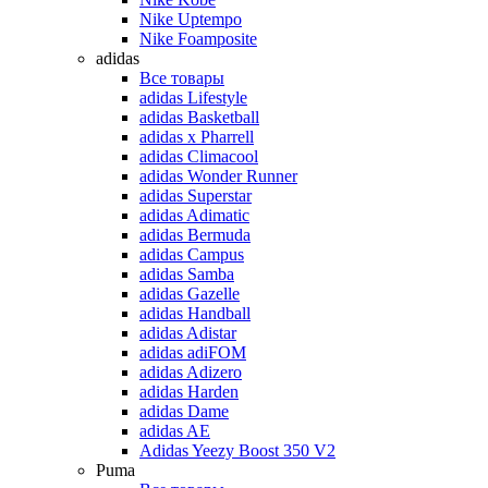
Nike Uptempo
Nike Foamposite
adidas
Все товары
adidas Lifestyle
adidas Basketball
adidas x Pharrell
adidas Climacool
adidas Wonder Runner
adidas Superstar
adidas Adimatic
adidas Bermuda
adidas Campus
adidas Samba
adidas Gazelle
adidas Handball
adidas Adistar
adidas adiFOM
adidas Adizero
adidas Harden
adidas Dame
adidas AE
Adidas Yeezy Boost 350 V2
Puma