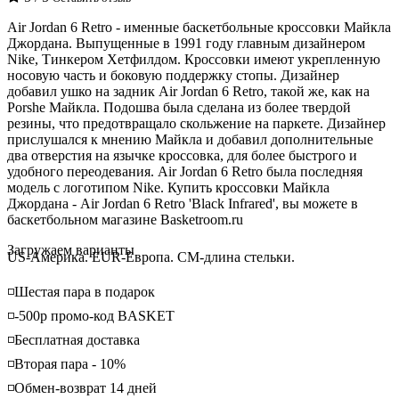
Air Jordan 6 Retro - именные баскетбольные кроссовки Майкла
Джордана. Выпущенные в 1991 году главным дизайнером
Nike,
Тинкером
Хетфилдом
. Кроссовки имеют укрепленную
носовую часть и боковую поддержку стопы. Дизайнер
добавил ушко на задник Air Jordan 6 Retro, такой же, как на
Porshe Майкла. Подошва была сделана из более твердой
резины, что предотвращало скольжение на паркете. Дизайнер
прислушался к мнению Майкла и добавил дополнительные
два отверстия на язычке кроссовка, для более быстрого и
удобного переодевания. Air Jordan 6 Retro была последняя
модель с логотипом Nike. Купить кроссовки Майкла
Джордана - Air Jordan 6 Retro 'Black Infrared', вы можете в
баскетбольном магазине Basketroom.ru
Loading...
Загружаем варианты
US-Америка. EUR-Европа. CM-длина стельки.
◽️Шестая пара в подарок
◽️-500р промо-код BASKET
◽️Бесплатная доставка
◽️Вторая пара - 10%
◽️Обмен-возврат 14 дней