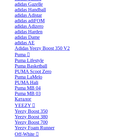
adidas Gazelle
adidas Handball
adidas Adistar
adidas adiFOM
adidas Adizero
adidas Harden
adidas Dame
adidas AE
Adidas Yeezy Boost 350 V2
Puma
Puma Lifestyle
Puma Basketball
PUMA Scoot Zero
Puma LaMelo
PUMA Hali
Puma MB 04
Puma MB 03
Каталог
YEEZY
Yeezy Boost 350
Yeezy Boost 380
Yeezy Boost 700
Yeezy Foam Runner
Off-White