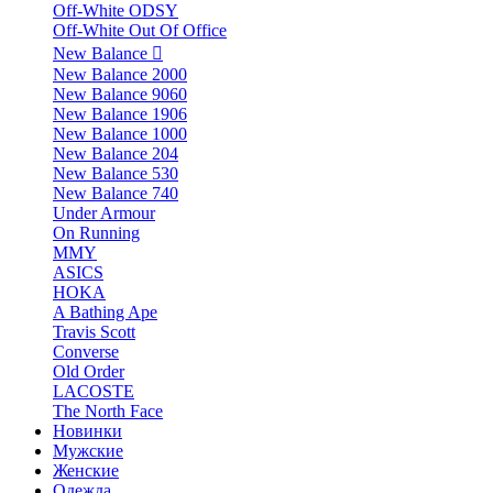
Off-White ODSY
Off-White Out Of Office
New Balance
New Balance 2000
New Balance 9060
New Balance 1906
New Balance 1000
New Balance 204
New Balance 530
New Balance 740
Under Armour
On Running
MMY
ASICS
HOKA
A Bathing Ape
Travis Scott
Converse
Old Order
LACOSTE
The North Face
Новинки
Мужские
Женские
Одежда