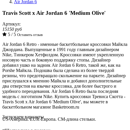
Air Jordan 6
Travis Scott x Air Jordan 6 'Medium Olive'
Артикул:
15150 руб
5 / 5
Оставить отзыв
Air Jordan 6 Retro - именные баскетбольные кроссовки Майкла
Джордана. Выпущенные в 1991 году главным дизайнером
Nike,
Тинкером
Хетфилдом
. Кроссовки имеют укрепленную
носовую часть и боковую поддержку стопы. Дизайнер
добавил ушко на задник Air Jordan 6 Retro, такой же, как на
Porshe Майкла. Подошва была сделана из более твердой
резины, что предотвращало скольжение на паркете. Дизайнер
прислушался к мнению Майкла и добавил дополнительные
два отверстия на язычке кроссовка, для более быстрого и
удобного переодевания. Air Jordan 6 Retro была последняя
модель с логотипом Nike. Купить кроссовки Тревиса Скотта -
Travis Scott x Air Jordan 6 'Medium Olive', вы можете в
баскетбольном магазине Basketroom.ru
Loading...
Загружаем варианты
US-Америка. EUR-Европа. CM-длина стельки.