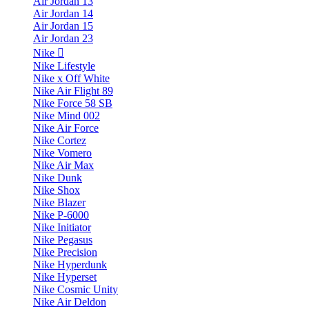
Air Jordan 13
Air Jordan 14
Air Jordan 15
Air Jordan 23
Nike
Nike Lifestyle
Nike x Off White
Nike Air Flight 89
Nike Force 58 SB
Nike Mind 002
Nike Air Force
Nike Cortez
Nike Vomero
Nike Air Max
Nike Dunk
Nike Shox
Nike Blazer
Nike P-6000
Nike Initiator
Nike Pegasus
Nike Precision
Nike Hyperdunk
Nike Hyperset
Nike Cosmic Unity
Nike Air Deldon