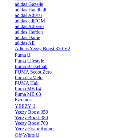
adidas Gazelle
adidas Handball
adidas Adistar
adidas adiFOM
adidas Adizero
adidas Harden
adidas Dame
adidas AE
Adidas Yeezy Boost 350 V2
Puma
Puma Lifestyle
Puma Basketball
PUMA Scoot Zero
Puma LaMelo
PUMA Hali
Puma MB 04
Puma MB 03
Каталог
YEEZY
Yeezy Boost 350
Yeezy Boost 380
Yeezy Boost 700
Yeezy Foam Runner
Off-White