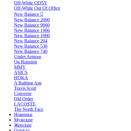
Off-White ODSY
Off-White Out Of Office
New Balance
New Balance 2000
New Balance 9060
New Balance 1906
New Balance 1000
New Balance 204
New Balance 530
New Balance 740
Under Armour
On Running
MMY
ASICS
HOKA
A Bathing Ape
Travis Scott
Converse
Old Order
LACOSTE
The North Face
Новинки
Мужские
Женские
Одежда