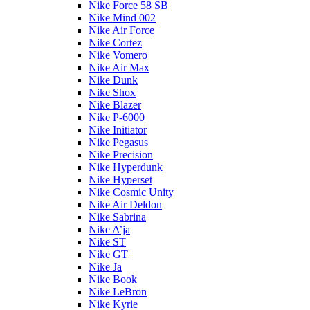
Nike Force 58 SB
Nike Mind 002
Nike Air Force
Nike Cortez
Nike Vomero
Nike Air Max
Nike Dunk
Nike Shox
Nike Blazer
Nike P-6000
Nike Initiator
Nike Pegasus
Nike Precision
Nike Hyperdunk
Nike Hyperset
Nike Cosmic Unity
Nike Air Deldon
Nike Sabrina
Nike A’ja
Nike ST
Nike GT
Nike Ja
Nike Book
Nike LeBron
Nike Kyrie