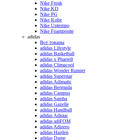
Nike Freak
Nike KD
Nike PG
Nike Kobe
Nike Uptempo
Nike Foamposite
adidas
Все товары
adidas Lifestyle
adidas Basketball
adidas x Pharrell
adidas Climacool
adidas Wonder Runner
adidas Superstar
adidas Adimatic
adidas Bermuda
adidas Campus
adidas Samba
adidas Gazelle
adidas Handball
adidas Adistar
adidas adiFOM
adidas Adizero
adidas Harden
adidas Dame