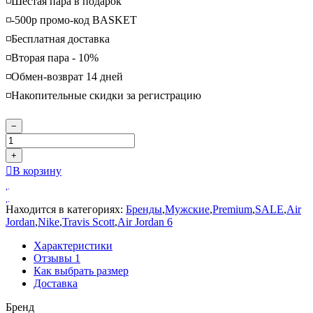
◽️Шестая пара в подарок
◽️-500р промо-код BASKET
◽️Бесплатная доставка
◽️Вторая пара - 10%
◽️Обмен-возврат 14 дней
◽️Накопительные скидки за регистрацию
−
+
В корзину
Находится в категориях:
Бренды
,
Мужские
,
Premium
,
SALE
,
Air
Jordan
,
Nike
,
Travis Scott
,
Air Jordan 6
Характеристики
Отзывы
1
Как выбрать размер
Доставка
Бренд