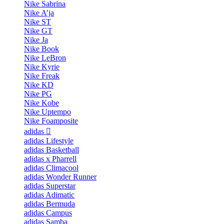
Nike Sabrina
Nike A’ja
Nike ST
Nike GT
Nike Ja
Nike Book
Nike LeBron
Nike Kyrie
Nike Freak
Nike KD
Nike PG
Nike Kobe
Nike Uptempo
Nike Foamposite
adidas
adidas Lifestyle
adidas Basketball
adidas x Pharrell
adidas Climacool
adidas Wonder Runner
adidas Superstar
adidas Adimatic
adidas Bermuda
adidas Campus
adidas Samba