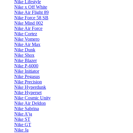
Nike Lifestyle
Nike x Off White
Nike Air Flight 89
Nike Force 58 SB
Nike Mind 002
Nike Air Force
Nike Cortez
Nike Vomero
Nike Air Max
Nike Dunk
Nike Shox
Nike Blazer
Nike P-6000
Nike Initiator
Nike Pegasus
Nike Precision
Nike Hyperdunk
Nike Hyperset
Nike Cosmic Unity
Nike Air Deldon
Nike Sabrina
Nike A’ja
Nike ST
Nike GT
Nike Ja