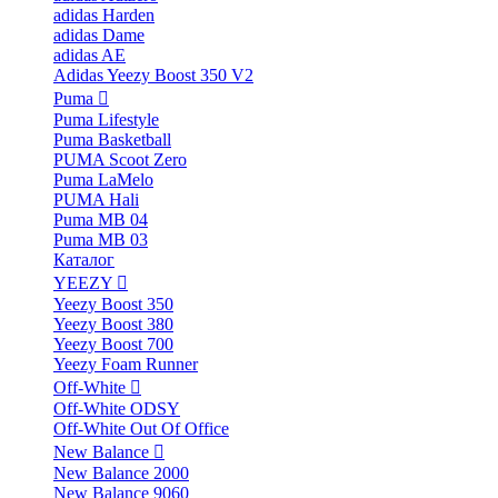
adidas Harden
adidas Dame
adidas AE
Adidas Yeezy Boost 350 V2
Puma
Puma Lifestyle
Puma Basketball
PUMA Scoot Zero
Puma LaMelo
PUMA Hali
Puma MB 04
Puma MB 03
Каталог
YEEZY
Yeezy Boost 350
Yeezy Boost 380
Yeezy Boost 700
Yeezy Foam Runner
Off-White
Off-White ODSY
Off-White Out Of Office
New Balance
New Balance 2000
New Balance 9060