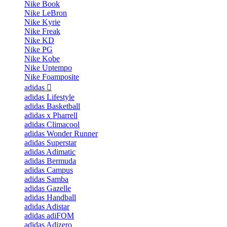
Nike Book
Nike LeBron
Nike Kyrie
Nike Freak
Nike KD
Nike PG
Nike Kobe
Nike Uptempo
Nike Foamposite
adidas
adidas Lifestyle
adidas Basketball
adidas x Pharrell
adidas Climacool
adidas Wonder Runner
adidas Superstar
adidas Adimatic
adidas Bermuda
adidas Campus
adidas Samba
adidas Gazelle
adidas Handball
adidas Adistar
adidas adiFOM
adidas Adizero