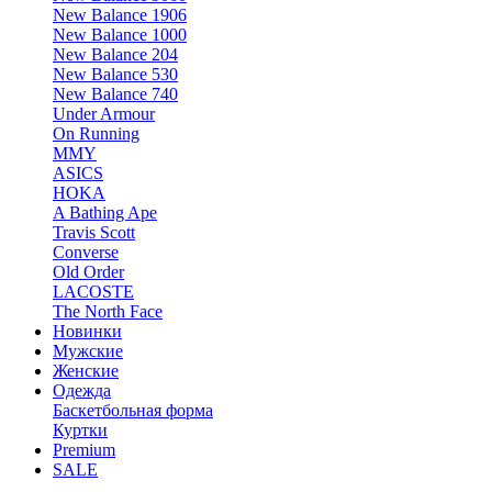
New Balance 1906
New Balance 1000
New Balance 204
New Balance 530
New Balance 740
Under Armour
On Running
MMY
ASICS
HOKA
A Bathing Ape
Travis Scott
Converse
Old Order
LACOSTE
The North Face
Новинки
Мужские
Женские
Одежда
Баскетбольная форма
Куртки
Premium
SALE