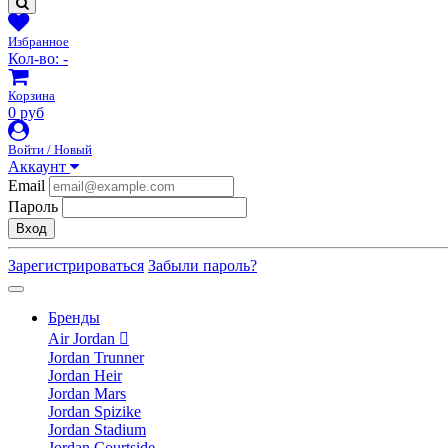
Избранное
Кол-во:
-
Корзина
0 руб
Войти / Новый
Аккаунт
Email
Пароль
Вход
Зарегистрироваться
Забыли пароль?
Бренды
Air Jordan
Jordan Trunner
Jordan Heir
Jordan Mars
Jordan Spizike
Jordan Stadium
Jordan Courtside