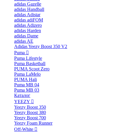
adidas Gazelle
adidas Handball
adidas Adistar
adidas adiFOM
adidas Adizero
adidas Harden
adidas Dame
adidas AE
Adidas Yeezy Boost 350 V2
Puma
Puma Lifestyle
Puma Basketball
PUMA Scoot Zero
Puma LaMelo
PUMA Hali
Puma MB 04
Puma MB 03
Каталог
YEEZY
Yeezy Boost 350
Yeezy Boost 380
Yeezy Boost 700
Yeezy Foam Runner
Off-White