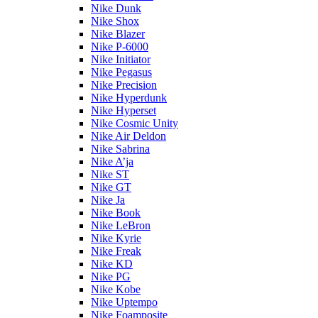
Nike Dunk
Nike Shox
Nike Blazer
Nike P-6000
Nike Initiator
Nike Pegasus
Nike Precision
Nike Hyperdunk
Nike Hyperset
Nike Cosmic Unity
Nike Air Deldon
Nike Sabrina
Nike A’ja
Nike ST
Nike GT
Nike Ja
Nike Book
Nike LeBron
Nike Kyrie
Nike Freak
Nike KD
Nike PG
Nike Kobe
Nike Uptempo
Nike Foamposite