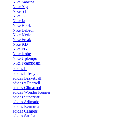
Nike Sabrina
Nike A’ja
Nike ST
Nike GT
Nike Ja
Nike Book
Nike LeBron
Nike Kyrie
Nike Freak
Nike KD
Nike PG
Nike Kobe
Nike Uptempo
Nike Foamposite
adidas
adidas Lifestyle
adidas Basketball
adidas x Pharrell
adidas Climacool
adidas Wonder Runner
adidas Superstar
adidas Adimatic
adidas Bermuda
adidas Campus
adidas Samba