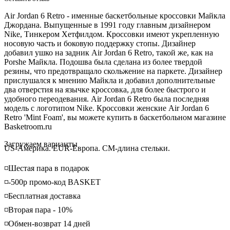
Air Jordan 6 Retro - именные баскетбольные кроссовки Майкла
Джордана. Выпущенные в 1991 году главным дизайнером
Nike,
Тинкером
Хетфилдом
. Кроссовки имеют укрепленную
носовую часть и боковую поддержку стопы. Дизайнер
добавил ушко на задник Air Jordan 6 Retro, такой же, как на
Porshe Майкла. Подошва была сделана из более твердой
резины, что предотвращало скольжение на паркете. Дизайнер
прислушался к мнению Майкла и добавил дополнительные
два отверстия на язычке кроссовка, для более быстрого и
удобного переодевания. Air Jordan 6 Retro была последняя
модель с логотипом Nike. Кроссовки женские Air Jordan 6
Retro 'Mint Foam', вы можете купить в баскетбольном магазине
Basketroom.ru
Loading...
Загружаем варианты
US-Америка. EUR-Европа. CM-длина стельки.
◽️Шестая пара в подарок
◽️-500р промо-код BASKET
◽️Бесплатная доставка
◽️Вторая пара - 10%
◽️Обмен-возврат 14 дней