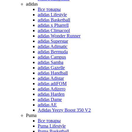
adidas
Все товары
adidas Lifestyle
adidas Basketball
adidas x Pharrell
adidas Climacool
adidas Wonder Runner
adidas Superstar
adidas Adimatic
adidas Bermuda
adidas Campus
adidas Samba
adidas Gazelle
adidas Handball
adidas Adistar
adidas adiFOM
adidas Adizero
adidas Harden
adidas Dame
adidas AE
Adidas Yeezy Boost 350 V2
Puma
Все товары
Puma Lifestyle
Puma Basketball