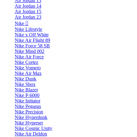
Air Jordan 13
Air Jordan 14
Air Jordan 15
Air Jordan 23
Nike
Nike Lifestyle
Nike x Off White
Nike Air Flight 89
Nike Force 58 SB
Nike Mind 002
Nike Air Force
Nike Cortez
Nike Vomero
Nike Air Max
Nike Dunk
Nike Shox
Nike Blazer
Nike P-6000
Nike Initiator
Nike Pegasus
Nike Precision
Nike Hyperdunk
Nike Hyperset
Nike Cosmic Unity
Nike Air Deldon