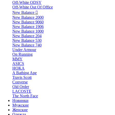
Off-White ODSY
Off-White Out Of Office
New Balance
New Balance 2000
New Balance 9060
New Balance 1906
New Balance 1000
New Balance 204
New Balance 530
New Balance 740
Under Armour
On Running
MMY
ASICS
HOKA
A Bathing Ape
Travis Scott
Converse
Old Order
LACOSTE
The North Face
Новинки
Мужские
Женские
Одежда