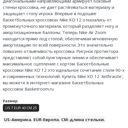
диагональными направляющими армирует боковые
Air Jordan 5
стенки кроссовка, не дает растягиваться материалу и
защищает стопу игрока. Впервые в подошве
Air Jordan 6
баскетбольных кроссовках Nike KD 12 отказались от
промежуточного материала, который разделяет ногу и
Air Jordan 7
амортизационные баллоны. Теперь Nike Air Zoom
находится прямо под стопой, обеспечивая мгновенную
Air Jordan 10
амортизацию по всей поверхности. Это значительно
повысило отзывчивость кроссовка. Рисунок протектора
Air Jordan 11
представляет собой пунктирные линии и обеспечивает
максимальное сцепление с кортом. Баскетбольные
Air Jordan 12
кроссовки Nike KD 12 это идеальное сочетание стиля 90-х
и современных технологий. Купить Nike KD 12 'Anthracite',
Air Jordan 13
вы можете в интернет-магазине баскетбольных
кроссовок Basketroom.ru
Air Jordan 14
Размер
Air Jordan 15
US 7 EUR 40 CM 25
Air Jordan 23
US-Америка. EUR-Европа. CM-длина стельки.