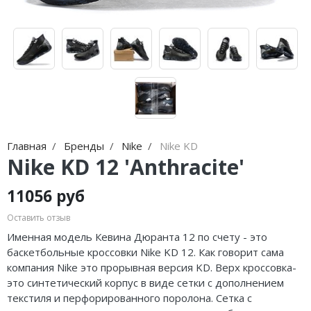
Jordan Zion
adidas Campus
Jordan Tatum
adidas Samba
Air Jordan 312
adidas Gazelle
Air Jordan 40
adidas Handball
Air Jordan 39
adidas Adistar
Главная
Бренды
Nike
Nike KD
Air Jordan 38
adidas adiFOM
Nike KD 12 'Anthracite'
Air Jordan 37
adidas Adizero
11056 руб
Air Jordan 36
adidas Harden
Оставить отзыв
Air Jordan 1
adidas Dame
Именная модель Кевина
Дюранта
12 по счету
-
это
баскетбольные кроссовки Nike KD 12. Как говорит сама
Air Jordan 3
adidas AE
компания Nike это прорывная версия KD. Верх кроссовка-
это синтетический корпус в виде сетки с дополнением
Air Jordan 4
Adidas Yeezy Boost 350 V2
текстиля и перфорированного поролона. Сетка с