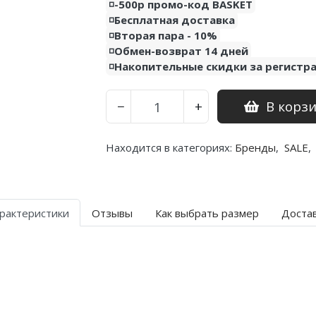
◽️-500р промо-код BASKET
◽️Бесплатная доставка
◽️Вторая пара - 10%
◽️Обмен-возврат 14 дней
◽️Накопительные скидки за регистр
В корз
−
+
Находится в категориях:
Бренды
,
SALE
,
рактеристики
Отзывы
Как выбрать размер
Доста