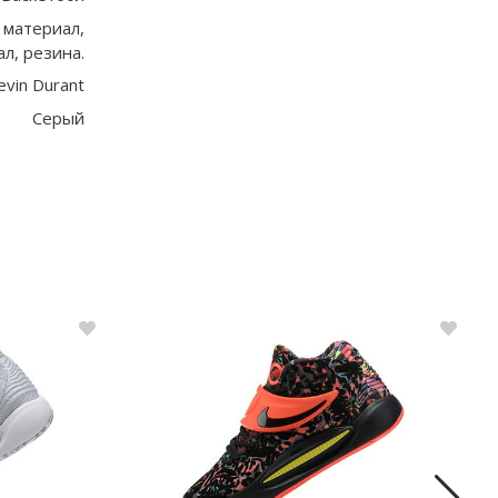
 материал,
л, резина.
evin Durant
Серый