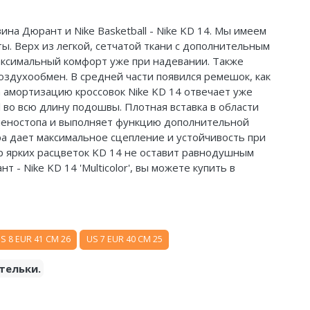
ина Дюрант и Nike Basketball - Nike KD 14. Мы имеем
ы. Верх из легкой, сетчатой ткани с дополнительным
аксимальный комфорт уже при надевании. Также
оздухообмен. В средней части появился ремешок, как
а амортизацию кроссовок Nike KD 14 отвечает уже
 во всю длину подошвы. Плотная вставка в области
леностопа и выполняет функцию дополнительной
а дает максимальное сцепление и устойчивость при
р ярких расцветок KD 14 не оставит равнодушным
 - Nike KD 14 'Multicolor', вы можете купить в
S 8 EUR 41 CM 26
US 7 EUR 40 CM 25
тельки.