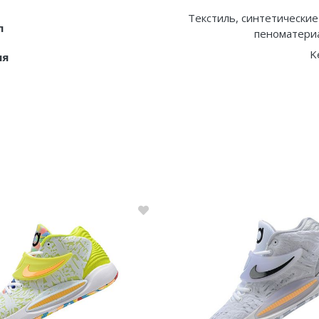
Текстиль, синтетические
л
пеноматериа
K
ия