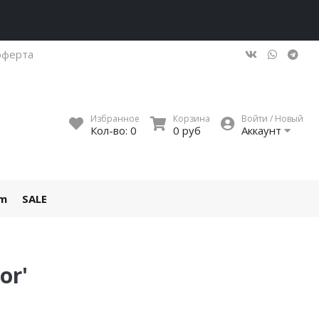
оферта
Избранное
Корзина
Войти / Новый
Кол-во:
0
0 руб
Аккаунт
um
SALE
or'