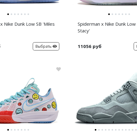
x Nike Dunk Low SB 'Miles
Spiderman x Nike Dunk Low
Stacy'
б
11056 руб
Выбрать