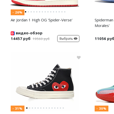
- 26%
Air Jordan 1 High OG 'Spider-Verse'
Spiderman 
Morales'
видео-обзор
14457 руб
11056 ру
Выбрать
19560 руб
- 31%
- 30%