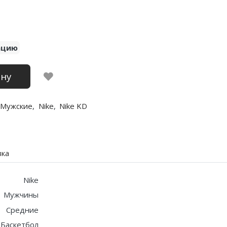
ацию
ину
Мужские
,
Nike
,
Nike KD
вка
Nike
Мужчины
Средние
Баскетбол