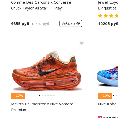
Comme Des Garcons x Converse
Jewell Loy
Chuck Taylor All Star Hi 'Play'
EP 'Justice'
9355 руб
10205 ру
Выбрать
13607 руб
- 27%
- 29%
Melitta Baumeister x Nike Vomero
Nike Kobe 
Premium
видео-