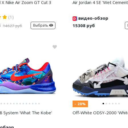
d X Nike Air Zoom GT Cut 3
Air Jordan 4 SE 'Wet Cement
(1)
видео-обзор
б
15308 руб
Выбрать
14627 руб
- 28%
8 System 'What The Kobe'
Off-White ODSY-2000 'White
обзор