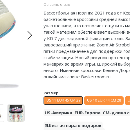
Оставить отзыв
Баскетбольная новинка 2021 года от Кев
баскетбольные кроссовки средней высот
уплотнением, что позволяет ощутить м
такой материал обеспечивает высокий в
у KD 7 для надежной фиксации стопы. З
завоевавший признание Zoom Air Strobel
пятки предназначена для поддержки го
стабилизации. Новый рисунок протектор
манёврах во время игры. Широкий выбо
никого. Именные кроссовки Кевина Дюрант
онлайн-магазине Basketroom.ru
Размер
US 11 EUR 45 CM 29
US 10 EUR 44 CM 28
U
US-Америка. EUR-Европа. CM-длина с
◽️Шестая пара в подарок