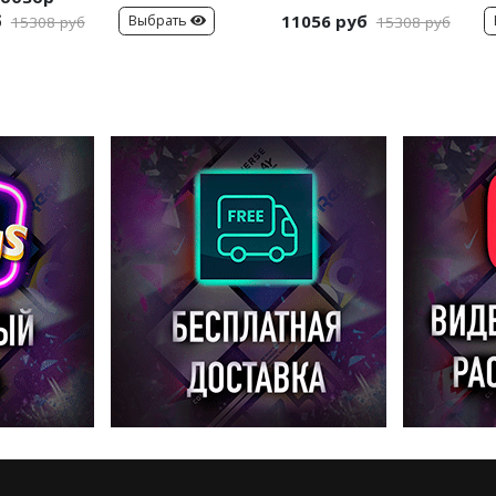
б
11056 руб
Выбрать
15308 руб
15308 руб