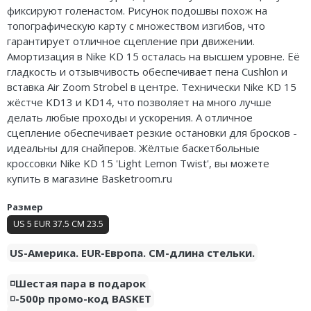
фиксируют голенастом. Рисунок подошвы похож на
Air Jordan 5
топографическую карту с множеством изгибов, что
гарантирует отличное сцепление при движении.
Air Jordan 6
Амортизация в Nike KD 15 осталась на высшем уровне. Её
гладкость и отзывчивость обеспечивает пена Cushlon и
Air Jordan 7
вставка Air Zoom Strobel в центре. Технически Nike KD 15
жёстче KD13 и KD14, что позволяет на много лучше
Air Jordan 10
делать любые проходы и ускорения. А отличное
Air Jordan 11
сцепление обеспечивает резкие остановки для бросков -
идеальны для снайперов. Жёлтые баскетбольные
Air Jordan 12
кроссовки Nike KD 15 'Light Lemon Twist', вы можете
купить в магазине Basketroom.ru
Air Jordan 13
Размер
Air Jordan 14
US 5 EUR 37.5 CM 23.5
Air Jordan 15
US-Америка. EUR-Европа. CM-длина стельки.
Air Jordan 23
◽️Шестая пара в подарок
◽️-500р промо-код BASKET