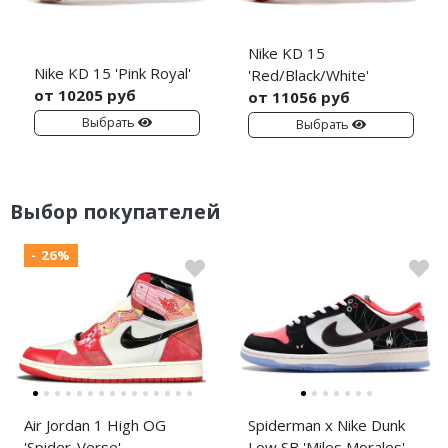
Nike KD 15
Nike KD 15 'Pink Royal'
'Red/Black/White'
от 10205 руб
от 11056 руб
Выбрать
Выбрать
Выбор покупателей
- 26%
Air Jordan 1 High OG
Spiderman x Nike Dunk
'Spider-Verse'
Low SB 'Miles Morales'