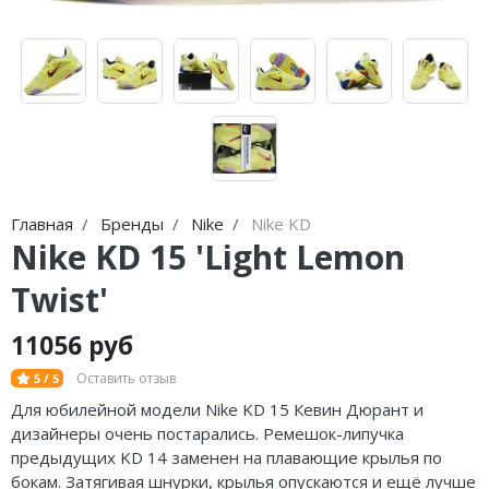
Jordan Zion
adidas Campus
Jordan Tatum
adidas Samba
Air Jordan 312
adidas Gazelle
Air Jordan 40
adidas Handball
Air Jordan 39
adidas Adistar
Главная
Бренды
Nike
Nike KD
Air Jordan 38
adidas adiFOM
Nike KD 15 'Light Lemon
Air Jordan 37
adidas Adizero
Twist'
Air Jordan 36
adidas Harden
11056 руб
Air Jordan 1
adidas Dame
Оставить отзыв
5 / 5
Для юбилейной модели Nike KD 15 Кевин Дюрант и
Air Jordan 3
adidas AE
дизайнеры очень постарались. Ремешок-липучка
предыдущих KD 14 заменен на плавающие крылья по
Air Jordan 4
Adidas Yeezy Boost 350 V2
бокам. Затягивая шнурки, крылья опускаются и ещё лучше