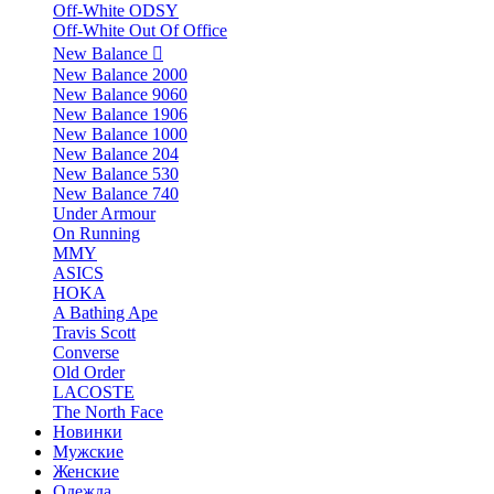
Off-White ODSY
Off-White Out Of Office
New Balance
New Balance 2000
New Balance 9060
New Balance 1906
New Balance 1000
New Balance 204
New Balance 530
New Balance 740
Under Armour
On Running
MMY
ASICS
HOKA
A Bathing Ape
Travis Scott
Converse
Old Order
LACOSTE
The North Face
Новинки
Мужские
Женские
Одежда