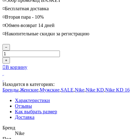
◽️-500р промо-код BASKET
◽️Бесплатная доставка
◽️Вторая пара - 10%
◽️Обмен-возврат 14 дней
◽️Накопительные скидки за регистрацию
−
+
В корзину
Находится в категориях:
Бренды
,
Женские
,
Мужские
,
SALE
,
Nike
,
Nike KD
,
Nike KD 16
Характеристики
Отзывы
Как выбрать размер
Доставка
Бренд
Nike
Пол