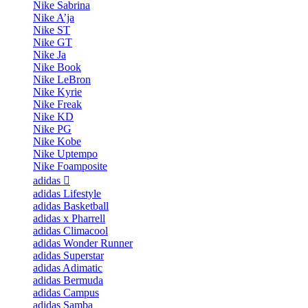
Nike Sabrina
Nike A’ja
Nike ST
Nike GT
Nike Ja
Nike Book
Nike LeBron
Nike Kyrie
Nike Freak
Nike KD
Nike PG
Nike Kobe
Nike Uptempo
Nike Foamposite
adidas
adidas Lifestyle
adidas Basketball
adidas x Pharrell
adidas Climacool
adidas Wonder Runner
adidas Superstar
adidas Adimatic
adidas Bermuda
adidas Campus
adidas Samba