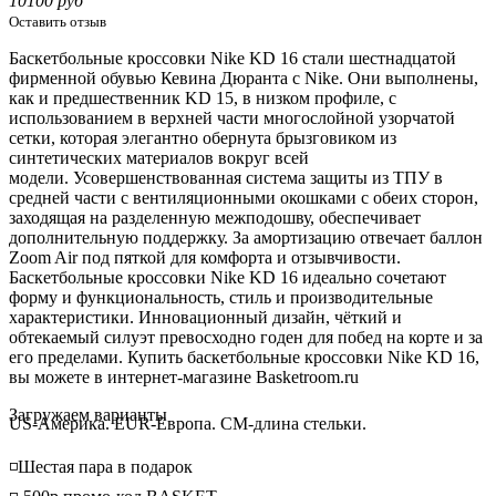
10100 руб
Оставить отзыв
Баскетбольные кроссовки Nike KD 16 стали шестнадцатой
фирменной обувью Кевина Дюранта с Nike.
Они выполнены,
как и предшественник KD 15, в низком профиле, с
использованием в верхней части многослойной узорчатой
сетки, которая элегантно обернута брызговиком из
синтетических материалов вокруг всей
модели.
Усовершенствованная система защиты из ТПУ в
средней части с вентиляционными окошками с обеих сторон,
заходящая на разделенную межподошву, обеспечивает
дополнительную поддержку. За амортизацию отвечает баллон
Zoom Air под пяткой для комфорта и отзывчивости.
Баскетбольные кроссовки
Nike KD 16 идеально сочетают
форму и функциональность, стиль и производительные
характеристики. Инновационный дизайн, чёткий и
обтекаемый силуэт превосходно годен для побед на корте и за
его пределами. Купить баскетбольные кроссовки Nike KD 16,
вы можете в интернет-магазине Basketroom.ru
Loading...
Загружаем варианты
US-Америка. EUR-Европа. CM-длина стельки.
◽️Шестая пара в подарок