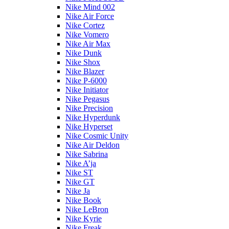
Nike Mind 002
Nike Air Force
Nike Cortez
Nike Vomero
Nike Air Max
Nike Dunk
Nike Shox
Nike Blazer
Nike P-6000
Nike Initiator
Nike Pegasus
Nike Precision
Nike Hyperdunk
Nike Hyperset
Nike Cosmic Unity
Nike Air Deldon
Nike Sabrina
Nike A’ja
Nike ST
Nike GT
Nike Ja
Nike Book
Nike LeBron
Nike Kyrie
Nike Freak