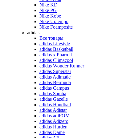
Nike KD
Nike PG
Nike Kobe
Nike Uptempo
Nike Foamposite
adidas
Все товары
adidas Lifestyle
adidas Basketball
adidas x Pharrell
adidas Climacool
adidas Wonder Runner
adidas Superstar
adidas Adimatic
adidas Bermuda
adidas Campus
adidas Samba
adidas Gazelle
adidas Handball
adidas Adistar
adidas adiFOM
adidas Adizero
adidas Harden
adidas Dame
adidas AE