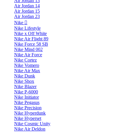
Air Jordan 13
Air Jordan 14
Air Jordan 15
Air Jordan 23
Nike
Nike Lifestyle
Nike x Off White
Nike Air Flight 89
Nike Force 58 SB
Nike Mind 002
Nike Air Force
Nike Cortez
Nike Vomero
Nike Air Max
Nike Dunk
Nike Shox
Nike Blazer
Nike P-6000
Nike Initiator
Nike Pegasus
Nike Precision
Nike Hyperdunk
Nike Hyperset
Nike Cosmic Unity
Nike Air Deldon