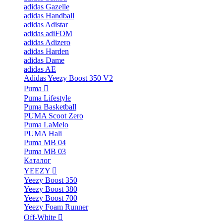
adidas Gazelle
adidas Handball
adidas Adistar
adidas adiFOM
adidas Adizero
adidas Harden
adidas Dame
adidas AE
Adidas Yeezy Boost 350 V2
Puma
Puma Lifestyle
Puma Basketball
PUMA Scoot Zero
Puma LaMelo
PUMA Hali
Puma MB 04
Puma MB 03
Каталог
YEEZY
Yeezy Boost 350
Yeezy Boost 380
Yeezy Boost 700
Yeezy Foam Runner
Off-White