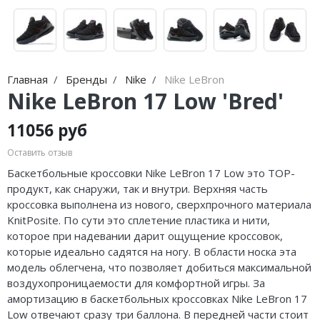
Jordan Zion
adidas Campus
Jordan Tatum
adidas Samba
Air Jordan 312
adidas Gazelle
Главная
Бренды
Nike
Nike LeBron
Air Jordan 40
adidas Handball
Nike LeBron 17 Low 'Bred'
Air Jordan 39
adidas Adistar
11056 руб
Air Jordan 38
adidas adiFOM
Оставить отзыв
Баскетбольные кроссовки Nike LeBron 17 Low это TOP-
Air Jordan 37
adidas Adizero
продукт, как снаружи, так и внутри. Верхняя часть
кроссовка выполнена из нового, сверхпрочного материала
Air Jordan 36
adidas Harden
KnitPosite. По сути это сплетение пластика и нити,
которое при надевании дарит ощущение кроссовок,
Air Jordan 1
adidas Dame
которые идеально садятся на ногу. В области носка эта
модель облегчена, что позволяет добиться максимальной
Air Jordan 3
adidas AE
воздухопроницаемости для комфортной игры. За
амортизацию в баскетбольных кроссовках Nike LeBron 17
Air Jordan 4
Adidas Yeezy Boost 350 V2
Low отвечают сразу три баллона. В передней части стоит