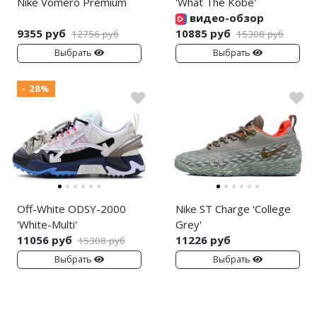
Nike Vomero Premium
'What The Kobe'
видео-обзор
9355 руб
10885 руб
12756 руб
15308 руб
Выбрать
Выбрать
- 28%
Off-White ODSY-2000
Nike ST Charge 'College
'White-Multi'
Grey'
11056 руб
11226 руб
15308 руб
Выбрать
Выбрать