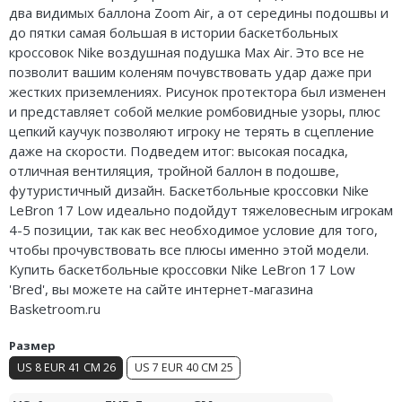
два видимых баллона Zoom Air, а от середины подошвы и
Air Jordan 5
до пятки самая большая в истории баскетбольных
кроссовок Nike воздушная подушка Max Air. Это все не
Air Jordan 6
позволит вашим коленям почувствовать удар даже при
жестких приземлениях. Рисунок протектора был изменен
Air Jordan 7
и представляет собой мелкие ромбовидные узоры, плюс
цепкий каучук позволяют игроку не терять в сцепление
Air Jordan 10
даже на скорости. Подведем итог: высокая посадка,
Air Jordan 11
отличная вентиляция, тройной баллон в подошве,
футуристичный дизайн. Баскетбольные кроссовки Nike
Air Jordan 12
LeBron 17 Low идеально подойдут тяжеловесным игрокам
4-5 позиции, так как вес необходимое условие для того,
Air Jordan 13
чтобы прочувствовать все плюсы именно этой модели.
Купить баскетбольные кроссовки Nike LeBron 17 Low
Air Jordan 14
'Bred', вы можете на сайте интернет-магазина
Basketroom.ru
Air Jordan 15
Размер
Air Jordan 23
US 8 EUR 41 CM 26
US 7 EUR 40 CM 25