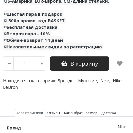
US-Америка. EUR-Европа. CM-длина стельки.
◽️Шестая пара в подарок
◽️-500р промо-код BASKET
◽️Бесплатная доставка
◽️Вторая пара - 10%
◽️Обмен-возврат 14 дней
◽️Накопительные скидки за регистрацию
В корзину
−
+
Находится в категориях:
Бренды
,
Мужские
,
Nike
,
Nike
LeBron
Характеристики
Отзывы
Как выбрать размер
Доставка
Nike
Бренд