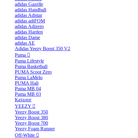
adidas Gazelle
adidas Handball
adidas Adistar
adidas adiFOM
adidas Adizero
adidas Harden
adidas Dame
adidas AE
Adidas Yeezy Boost 350 V2
Puma
Puma Lifestyle
Puma Basketball
PUMA Scoot Zero
Puma LaMelo
PUMA Hali
Puma MB 04
Puma MB 03
Каталог
YEEZY
Yeezy Boost 350
Yeezy Boost 380
Yeezy Boost 700
Yeezy Foam Runner
Off-White