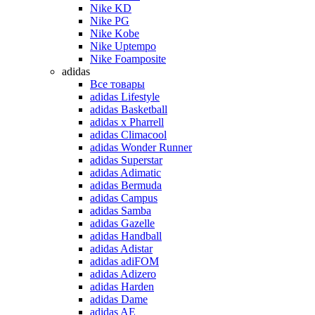
Nike KD
Nike PG
Nike Kobe
Nike Uptempo
Nike Foamposite
adidas
Все товары
adidas Lifestyle
adidas Basketball
adidas x Pharrell
adidas Climacool
adidas Wonder Runner
adidas Superstar
adidas Adimatic
adidas Bermuda
adidas Campus
adidas Samba
adidas Gazelle
adidas Handball
adidas Adistar
adidas adiFOM
adidas Adizero
adidas Harden
adidas Dame
adidas AE