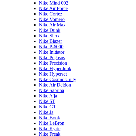
Nike Mind 002
Nike Air Force
Nike Cortez
Nike Vomero
Nike Air Max
Nike Dunk
Nike Shox
Nike Blazer
Nike P-6000
Nike Initiator
Nike Pegasus
Nike Precision
Nike Hyperdunk
Nike Hyperset
Nike Cosmic Unity
Nike Air Deldon
Nike Sabrina
Nike A’ja
Nike ST
Nike GT
Nike Ja
Nike Book
Nike LeBron
Nike Kyrie
Nike Freak