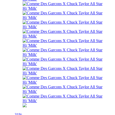
- 31%