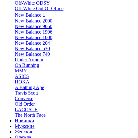
Off-White ODSY
Off-White Out Of Office
New Balance
New Balance 2000
New Balance 9060
New Balance 1906
New Balance 1000
New Balance 204
New Balance 530
New Balance 740
Under Armour
On Running
MMY
ASICS
HOKA
A Bathing Ape
Travis Scott
Converse
Old Order
LACOSTE
The North Face
Новинки
Мужские
Женские
Одежда