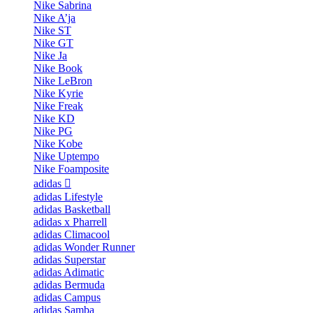
Nike Sabrina
Nike A’ja
Nike ST
Nike GT
Nike Ja
Nike Book
Nike LeBron
Nike Kyrie
Nike Freak
Nike KD
Nike PG
Nike Kobe
Nike Uptempo
Nike Foamposite
adidas
adidas Lifestyle
adidas Basketball
adidas x Pharrell
adidas Climacool
adidas Wonder Runner
adidas Superstar
adidas Adimatic
adidas Bermuda
adidas Campus
adidas Samba