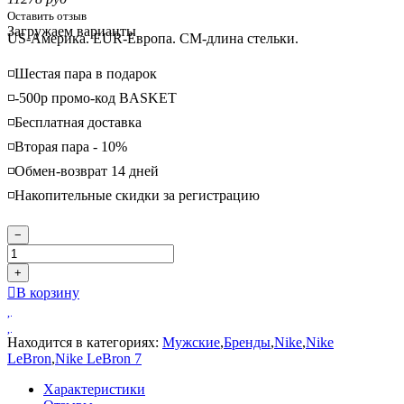
Оставить отзыв
Loading...
Загружаем варианты
US-Америка. EUR-Европа. CM-длина стельки.
◽️Шестая пара в подарок
◽️-500р промо-код BASKET
◽️Бесплатная доставка
◽️Вторая пара - 10%
◽️Обмен-возврат 14 дней
◽️Накопительные скидки за регистрацию
−
+
В корзину
Находится в категориях:
Мужские
,
Бренды
,
Nike
,
Nike
LeBron
,
Nike LeBron 7
Характеристики