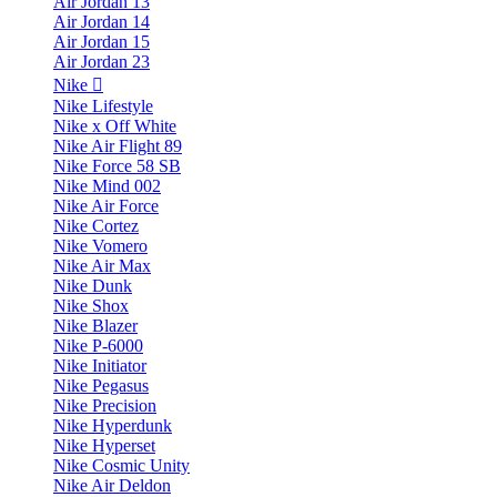
Air Jordan 13
Air Jordan 14
Air Jordan 15
Air Jordan 23
Nike
Nike Lifestyle
Nike x Off White
Nike Air Flight 89
Nike Force 58 SB
Nike Mind 002
Nike Air Force
Nike Cortez
Nike Vomero
Nike Air Max
Nike Dunk
Nike Shox
Nike Blazer
Nike P-6000
Nike Initiator
Nike Pegasus
Nike Precision
Nike Hyperdunk
Nike Hyperset
Nike Cosmic Unity
Nike Air Deldon