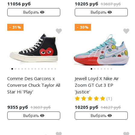
11056 руб
10205 руб
13607 руб
Выбрать
Выбрать
- 31%
- 30%
Comme Des Garcons x
Jewell Loyd X Nike Air
Converse Chuck Taylor All
Zoom GT Cut 3 EP
Star Hi 'Play'
'Justice'
(1)
9355 руб
10205 руб
13607 руб
14627 руб
Выбрать
Выбрать