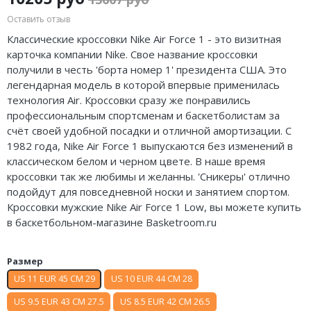
Air Jordan 5
Оставить отзыв
Классические кроссовки Nike Air Force 1 - это визитная
Air Jordan 6
карточка компании Nike. Свое название кроссовки
получили в честь 'борта номер 1' президента США. Это
Air Jordan 7
легендарная модель в которой впервые применилась
технология Air. Кроссовки сразу же понравились
Air Jordan 10
профессиональным спортсменам и баскетболистам за
счёт своей удобной посадки и отличной амортизации. С
Air Jordan 11
1982 года, Nike Air Force 1 выпускаются без изменений в
Air Jordan 12
классическом белом и черном цвете. В наше время
кроссовки так же любимы и желанны. 'Сникеры' отлично
Air Jordan 13
подойдут для повседневной носки и занятием спортом.
Кроссовки мужские Nike Air Force 1 Low, вы можете купить
Air Jordan 14
в баскетбольном-магазине Basketroom.ru
Air Jordan 15
Размер
Air Jordan 23
US 11 EUR 45 CM 29
US 10 EUR 44 CM 28
US 9.5 EUR 43 CM 27.5
US 8.5 EUR 42 CM 26.5