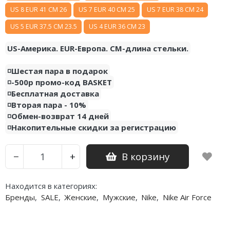
US 8 EUR 41 CM 26
US 7 EUR 40 CM 25
US 7 EUR 38 CM 24
US 5 EUR 37.5 CM 23.5
US 4 EUR 36 CM 23
US-Америка. EUR-Европа. CM-длина стельки.
◽️Шестая пара в подарок
◽️-500р промо-код BASKET
◽️Бесплатная доставка
◽️Вторая пара - 10%
◽️Обмен-возврат 14 дней
◽️Накопительные скидки за регистрацию
В корзину
−
+
Находится в категориях:
Бренды
,
SALE
,
Женские
,
Мужские
,
Nike
,
Nike Air Force