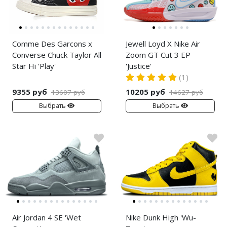
Comme Des Garcons x
Jewell Loyd X Nike Air
Converse Chuck Taylor All
Zoom GT Cut 3 EP
Star Hi 'Play'
'Justice'
(1)
9355 руб
10205 руб
13607 руб
14627 руб
Выбрать
Выбрать
Air Jordan 4 SE 'Wet
Nike Dunk High 'Wu-