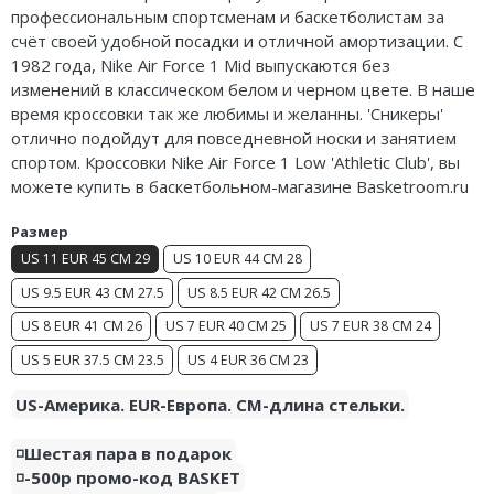
профессиональным спортсменам и баскетболистам за
Air Jordan 5
счёт своей удобной посадки и отличной амортизации. С
1982 года, Nike Air Force 1 Mid выпускаются без
Air Jordan 6
изменений в классическом белом и черном цвете. В наше
время кроссовки так же любимы и желанны. 'Сникеры'
Air Jordan 7
отлично подойдут для повседневной носки и занятием
спортом. Кроссовки Nike Air Force 1 Low 'Athletic Club', вы
Air Jordan 10
можете купить в баскетбольном-магазине Basketroom.ru
Air Jordan 11
Размер
Air Jordan 12
US 11 EUR 45 CM 29
US 10 EUR 44 CM 28
US 9.5 EUR 43 CM 27.5
US 8.5 EUR 42 CM 26.5
Air Jordan 13
US 8 EUR 41 CM 26
US 7 EUR 40 CM 25
US 7 EUR 38 CM 24
Air Jordan 14
US 5 EUR 37.5 CM 23.5
US 4 EUR 36 CM 23
Air Jordan 15
US-Америка. EUR-Европа. CM-длина стельки.
Air Jordan 23
◽️Шестая пара в подарок
◽️-500р промо-код BASKET