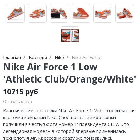
Jordan Zion
adidas Campus
Jordan Tatum
adidas Samba
Air Jordan 312
adidas Gazelle
Air Jordan 40
adidas Handball
Air Jordan 39
adidas Adistar
Главная
Бренды
Nike
Nike Air Force
Nike Air Force 1 Low
Air Jordan 38
adidas adiFOM
'Athletic Club/Orange/White'
Air Jordan 37
adidas Adizero
10715 руб
Air Jordan 36
adidas Harden
Оставить отзыв
Air Jordan 1
adidas Dame
Классические кроссовки Nike Air Force 1 Mid - это визитная
карточка компании Nike. Свое название кроссовки
Air Jordan 3
adidas AE
получили в честь 'борта номер 1' президента США. Это
легендарная модель в которой впервые применилась
Air Jordan 4
Adidas Yeezy Boost 350 V2
технология Air. Кроссовки сразу же понравились