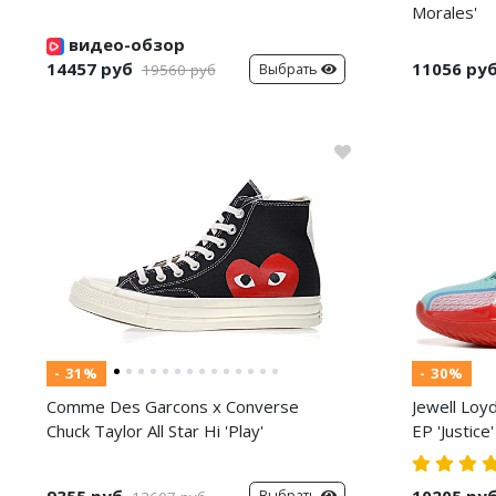
Morales'
видео-обзор
14457 руб
11056 ру
Выбрать
19560 руб
- 31%
- 30%
Comme Des Garcons x Converse
Jewell Loy
Chuck Taylor All Star Hi 'Play'
EP 'Justice'
9355 руб
10205 ру
Выбрать