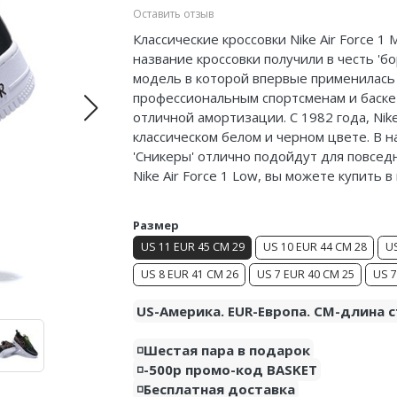
Оставить отзыв
Классические кроссовки Nike Air Force 1 
название кроссовки получили в честь 'б
модель в которой впервые применилась 
профессиональным спортсменам и баскет
отличной амортизации. С 1982 года, Nike
классическом белом и черном цвете. В 
'Сникеры' отлично подойдут для повсед
Nike Air Force 1 Low, вы можете купить 
Размер
US 11 EUR 45 CM 29
US 10 EUR 44 CM 28
US
US 8 EUR 41 CM 26
US 7 EUR 40 CM 25
US 7
US-Америка. EUR-Европа. CM-длина с
◽️Шестая пара в подарок
◽️-500р промо-код BASKET
◽️Бесплатная доставка