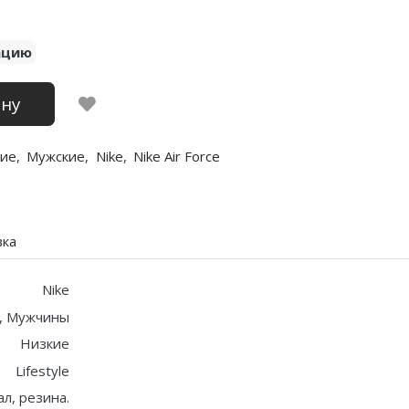
ацию
ину
ие
,
Мужские
,
Nike
,
Nike Air Force
вка
Nike
, Мужчины
Низкие
Lifestyle
ал, резина.