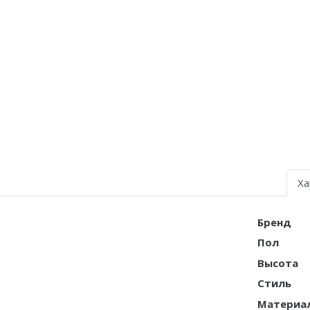
Air Jordan 5
Air Jordan 6
Air Jordan 7
Air Jordan 10
Air Jordan 11
Air Jordan 12
Ха
Air Jordan 13
Air Jordan 14
Бренд
Пол
Air Jordan 15
Высота
Air Jordan 23
Стиль
Материа