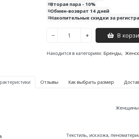
◽️Вторая пара - 10%
◽️Обмен-возврат 14 дней
◽️Накопительные скидки за регистр
В корз
−
+
Находится в категориях:
Бренды
,
Женск
рактеристики
Отзывы
Как выбрать размер
Доста
Женщины
Текстиль, иск.кожа, пеноматери
л