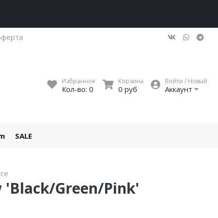
оферта
Избранное
Корзина
Войти / Новый
Кол-во:
0
0 руб
Аккаунт
um
SALE
rce
w 'Black/Green/Pink'