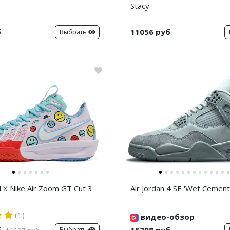
Stacy'
б
11056 руб
Выбрать
d X Nike Air Zoom GT Cut 3
Air Jordan 4 SE 'Wet Cement
(1)
видео-обзор
б
15308 руб
Выбрать