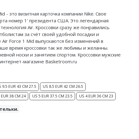
Mid - это визитная карточка компании Nike. Свое
орта номер 1' президента США. Это легендарная
технология Air. Кроссовки сразу же понравились
болистам за счёт своей удобной посадки и
 Air Force 1 Mid выпускаются без изменений в
наше время кроссовки так же любимы и желанны.
невной носки и занятием спортом. Кроссовки мужские
в интернет-магазине Basketroom.ru
 9.5 EUR 43 CM 27.5
US 8.5 EUR 42 CM 26.5
 EUR 38 CM 24
US 5 EUR 37.5 CM 23.5
US 4 EUR 36 CM 23
тельки.