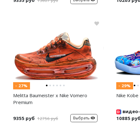
13607 руб
- 27%
- 29%
Melitta Baumeister x Nike Vomero
Nike Kobe 
Premium
видео-
9355 руб
10885 ру
Выбрать
12756 руб