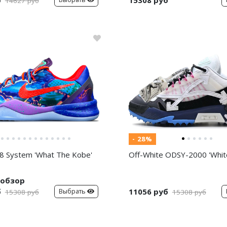
14627 руб
- 28%
8 System 'What The Kobe'
Off-White ODSY-2000 'White
обзор
б
11056 руб
Выбрать
15308 руб
15308 руб