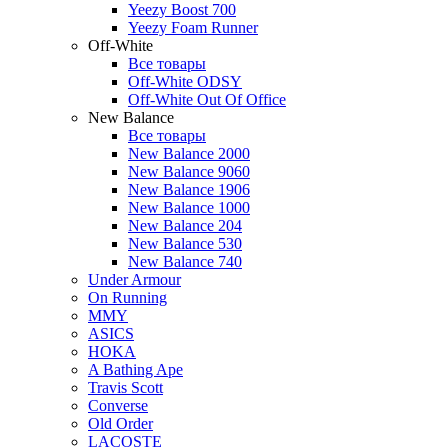
Yeezy Boost 700
Yeezy Foam Runner
Off-White
Все товары
Off-White ODSY
Off-White Out Of Office
New Balance
Все товары
New Balance 2000
New Balance 9060
New Balance 1906
New Balance 1000
New Balance 204
New Balance 530
New Balance 740
Under Armour
On Running
MMY
ASICS
HOKA
A Bathing Ape
Travis Scott
Converse
Old Order
LACOSTE