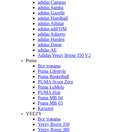
adidas Campus
adidas Samba
adidas Gazelle
adidas Handball
adidas Adistar
adidas adiFOM
adidas Adizero
adidas Harden
adidas Dame
adidas AE
Adidas Yeezy Boost 350 V2
Puma
Все товары
Puma Lifestyle
Puma Basketball
PUMA Scoot Zero
Puma LaMelo
PUMA Hali
Puma MB 04
Puma MB 03
Каталог
YEEZY
Все товары
Yeezy Boost 350
Yeezy Boost 380