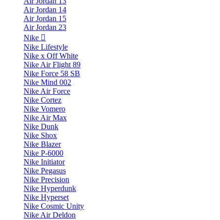
Air Jordan 13
Air Jordan 14
Air Jordan 15
Air Jordan 23
Nike
Nike Lifestyle
Nike x Off White
Nike Air Flight 89
Nike Force 58 SB
Nike Mind 002
Nike Air Force
Nike Cortez
Nike Vomero
Nike Air Max
Nike Dunk
Nike Shox
Nike Blazer
Nike P-6000
Nike Initiator
Nike Pegasus
Nike Precision
Nike Hyperdunk
Nike Hyperset
Nike Cosmic Unity
Nike Air Deldon