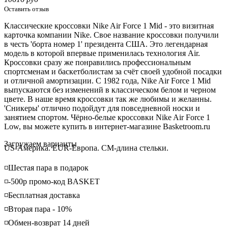
Оставить отзыв
Классические кроссовки Nike Air Force 1 Mid - это визитная
карточка компании Nike. Свое название кроссовки получили
в честь 'борта номер 1' президента США. Это легендарная
модель в которой впервые применилась технология Air.
Кроссовки сразу же понравились профессиональным
спортсменам и баскетболистам за счёт своей удобной посадки
и отличной амортизации. С 1982 года, Nike Air Force 1 Mid
выпускаются без изменений в классическом белом и черном
цвете. В наше время кроссовки так же любимы и желанны.
'Сникеры' отлично подойдут для повседневной носки и
занятием спортом. Чёрно-белые кроссовки Nike Air Force 1
Low, вы можете купить в интернет-магазине Basketroom.ru
Loading...
Загружаем варианты
US-Америка. EUR-Европа. CM-длина стельки.
◽️Шестая пара в подарок
◽️-500р промо-код BASKET
◽️Бесплатная доставка
◽️Вторая пара - 10%
◽️Обмен-возврат 14 дней