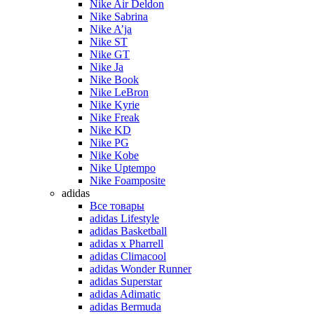
Nike Air Deldon
Nike Sabrina
Nike A’ja
Nike ST
Nike GT
Nike Ja
Nike Book
Nike LeBron
Nike Kyrie
Nike Freak
Nike KD
Nike PG
Nike Kobe
Nike Uptempo
Nike Foamposite
adidas
Все товары
adidas Lifestyle
adidas Basketball
adidas x Pharrell
adidas Climacool
adidas Wonder Runner
adidas Superstar
adidas Adimatic
adidas Bermuda