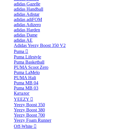
adidas Gazelle
adidas Handball
adidas Adistar
adidas adiFOM
adidas Adizero
adidas Harden
adidas Dame
adidas AE
Adidas Yeezy Boost 350 V2
Puma
Puma Lifestyle
Puma Basketball
PUMA Scoot Zero
Puma LaMelo
PUMA Hali
Puma MB 04
Puma MB 03
Каталог
YEEZY
Yeezy Boost 350
Yeezy Boost 380
Yeezy Boost 700
Yeezy Foam Runner
Off-White