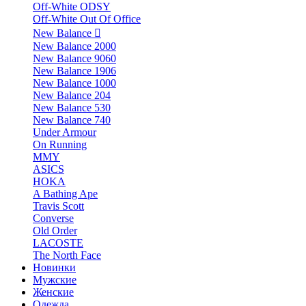
Off-White ODSY
Off-White Out Of Office
New Balance
New Balance 2000
New Balance 9060
New Balance 1906
New Balance 1000
New Balance 204
New Balance 530
New Balance 740
Under Armour
On Running
MMY
ASICS
HOKA
A Bathing Ape
Travis Scott
Converse
Old Order
LACOSTE
The North Face
Новинки
Мужские
Женские
Одежда