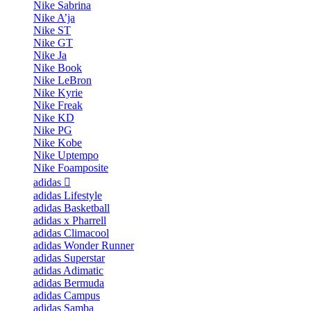
Nike Sabrina
Nike A’ja
Nike ST
Nike GT
Nike Ja
Nike Book
Nike LeBron
Nike Kyrie
Nike Freak
Nike KD
Nike PG
Nike Kobe
Nike Uptempo
Nike Foamposite
adidas
adidas Lifestyle
adidas Basketball
adidas x Pharrell
adidas Climacool
adidas Wonder Runner
adidas Superstar
adidas Adimatic
adidas Bermuda
adidas Campus
adidas Samba