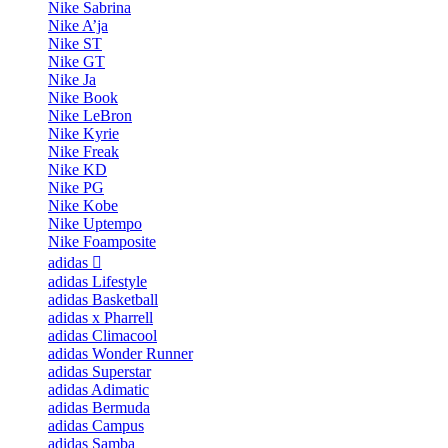
Nike Sabrina
Nike A’ja
Nike ST
Nike GT
Nike Ja
Nike Book
Nike LeBron
Nike Kyrie
Nike Freak
Nike KD
Nike PG
Nike Kobe
Nike Uptempo
Nike Foamposite
adidas
adidas Lifestyle
adidas Basketball
adidas x Pharrell
adidas Climacool
adidas Wonder Runner
adidas Superstar
adidas Adimatic
adidas Bermuda
adidas Campus
adidas Samba