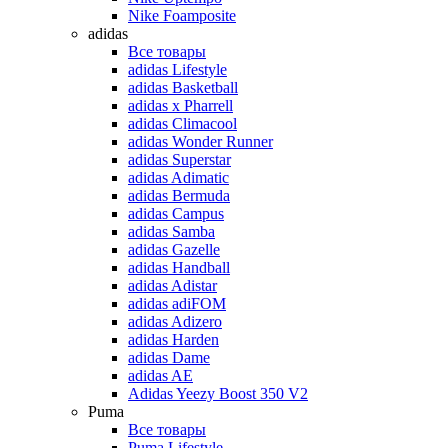
Nike Foamposite
adidas
Все товары
adidas Lifestyle
adidas Basketball
adidas x Pharrell
adidas Climacool
adidas Wonder Runner
adidas Superstar
adidas Adimatic
adidas Bermuda
adidas Campus
adidas Samba
adidas Gazelle
adidas Handball
adidas Adistar
adidas adiFOM
adidas Adizero
adidas Harden
adidas Dame
adidas AE
Adidas Yeezy Boost 350 V2
Puma
Все товары
Puma Lifestyle