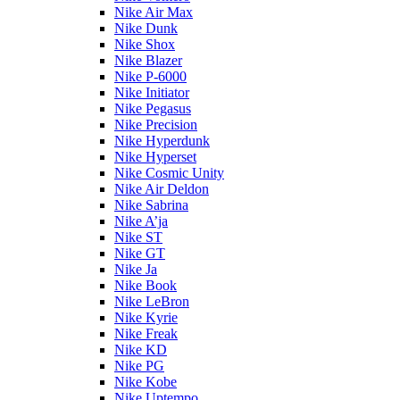
Nike Air Max
Nike Dunk
Nike Shox
Nike Blazer
Nike P-6000
Nike Initiator
Nike Pegasus
Nike Precision
Nike Hyperdunk
Nike Hyperset
Nike Cosmic Unity
Nike Air Deldon
Nike Sabrina
Nike A’ja
Nike ST
Nike GT
Nike Ja
Nike Book
Nike LeBron
Nike Kyrie
Nike Freak
Nike KD
Nike PG
Nike Kobe
Nike Uptempo