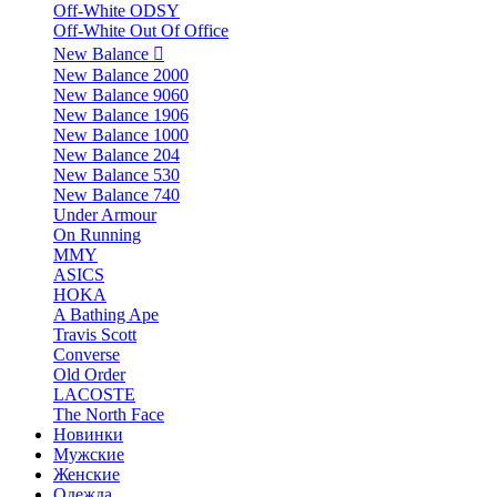
Off-White ODSY
Off-White Out Of Office
New Balance
New Balance 2000
New Balance 9060
New Balance 1906
New Balance 1000
New Balance 204
New Balance 530
New Balance 740
Under Armour
On Running
MMY
ASICS
HOKA
A Bathing Ape
Travis Scott
Converse
Old Order
LACOSTE
The North Face
Новинки
Мужские
Женские
Одежда