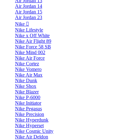
Air Jordan 13
Air Jordan 14
Air Jordan 15
Air Jordan 23
Nike
Nike Lifestyle
Nike x Off White
Nike Air Flight 89
Nike Force 58 SB
Nike Mind 002
Nike Air Force
Nike Cortez
Nike Vomero
Nike Air Max
Nike Dunk
Nike Shox
Nike Blazer
Nike P-6000
Nike Initiator
Nike Pegasus
Nike Precision
Nike Hyperdunk
Nike Hyperset
Nike Cosmic Unity
Nike Air Deldon