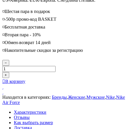
US-Америка. EUR-Европа. CM-длина стельки.
◽️Шестая пара в подарок
◽️-500р промо-код BASKET
◽️Бесплатная доставка
◽️Вторая пара - 10%
◽️Обмен-возврат 14 дней
◽️Накопительные скидки за регистрацию
−
+
В корзину
Находится в категориях:
Бренды
,
Женские
,
Мужские
,
Nike
,
Nike
Air Force
Характеристики
Отзывы
Как выбрать размер
Доставка