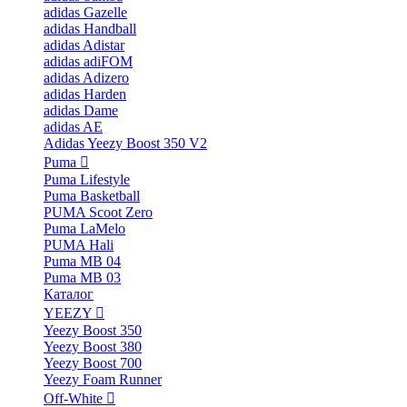
adidas Gazelle
adidas Handball
adidas Adistar
adidas adiFOM
adidas Adizero
adidas Harden
adidas Dame
adidas AE
Adidas Yeezy Boost 350 V2
Puma
Puma Lifestyle
Puma Basketball
PUMA Scoot Zero
Puma LaMelo
PUMA Hali
Puma MB 04
Puma MB 03
Каталог
YEEZY
Yeezy Boost 350
Yeezy Boost 380
Yeezy Boost 700
Yeezy Foam Runner
Off-White