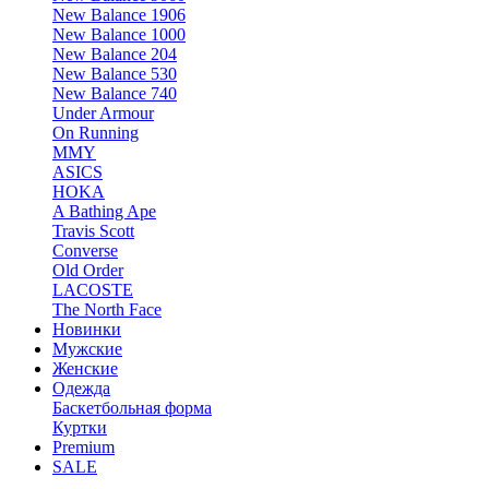
New Balance 1906
New Balance 1000
New Balance 204
New Balance 530
New Balance 740
Under Armour
On Running
MMY
ASICS
HOKA
A Bathing Ape
Travis Scott
Converse
Old Order
LACOSTE
The North Face
Новинки
Мужские
Женские
Одежда
Баскетбольная форма
Куртки
Premium
SALE