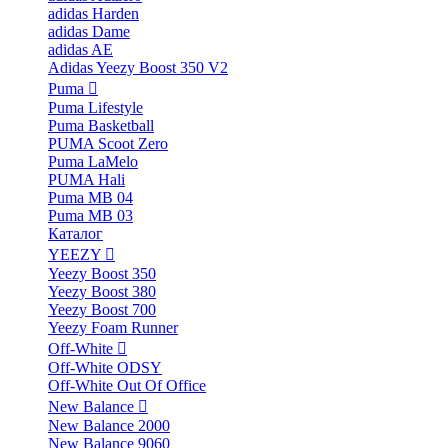
adidas Harden
adidas Dame
adidas AE
Adidas Yeezy Boost 350 V2
Puma
Puma Lifestyle
Puma Basketball
PUMA Scoot Zero
Puma LaMelo
PUMA Hali
Puma MB 04
Puma MB 03
Каталог
YEEZY
Yeezy Boost 350
Yeezy Boost 380
Yeezy Boost 700
Yeezy Foam Runner
Off-White
Off-White ODSY
Off-White Out Of Office
New Balance
New Balance 2000
New Balance 9060