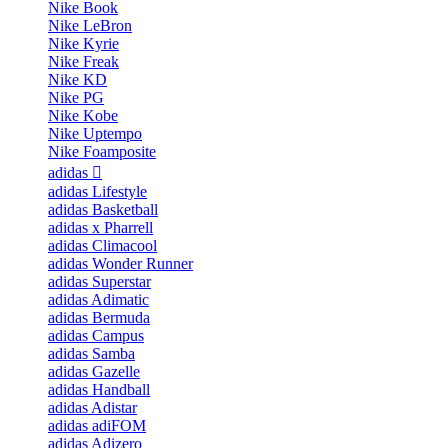
Nike Book
Nike LeBron
Nike Kyrie
Nike Freak
Nike KD
Nike PG
Nike Kobe
Nike Uptempo
Nike Foamposite
adidas
adidas Lifestyle
adidas Basketball
adidas x Pharrell
adidas Climacool
adidas Wonder Runner
adidas Superstar
adidas Adimatic
adidas Bermuda
adidas Campus
adidas Samba
adidas Gazelle
adidas Handball
adidas Adistar
adidas adiFOM
adidas Adizero