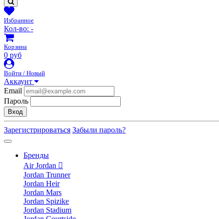
Избранное
Кол-во:
-
Корзина
0 руб
Войти / Новый
Аккаунт
Email
Пароль
Вход
Зарегистрироваться
Забыли пароль?
Бренды
Air Jordan
Jordan Trunner
Jordan Heir
Jordan Mars
Jordan Spizike
Jordan Stadium
Jordan Courtside