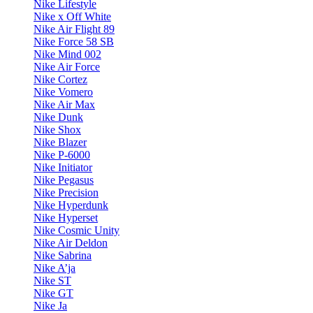
Nike Lifestyle
Nike x Off White
Nike Air Flight 89
Nike Force 58 SB
Nike Mind 002
Nike Air Force
Nike Cortez
Nike Vomero
Nike Air Max
Nike Dunk
Nike Shox
Nike Blazer
Nike P-6000
Nike Initiator
Nike Pegasus
Nike Precision
Nike Hyperdunk
Nike Hyperset
Nike Cosmic Unity
Nike Air Deldon
Nike Sabrina
Nike A’ja
Nike ST
Nike GT
Nike Ja