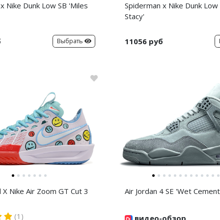
x Nike Dunk Low SB 'Miles
Spiderman x Nike Dunk Low
Stacy'
б
11056 руб
Выбрать
d X Nike Air Zoom GT Cut 3
Air Jordan 4 SE 'Wet Cement
(1)
видео-обзор