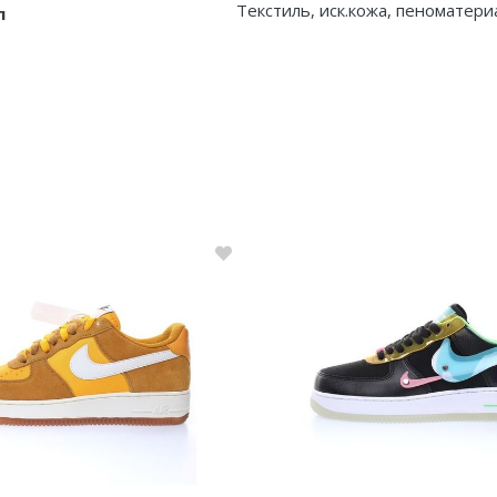
Текстиль, иск.кожа, пеноматери
л