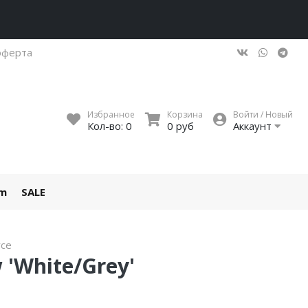
оферта
Избранное
Корзина
Войти / Новый
Кол-во:
0
0 руб
Аккаунт
um
SALE
rce
w 'White/Grey'