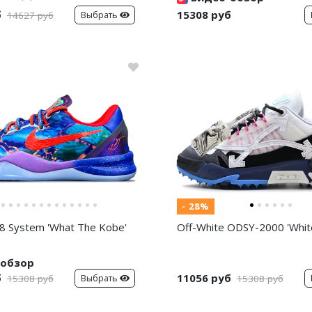
б
15308 руб
Выбрать
14627 руб
- 28%
8 System 'What The Kobe'
Off-White ODSY-2000 'White
обзор
б
11056 руб
Выбрать
15308 руб
15308 руб