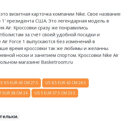
- это визитная карточка компании Nike. Свое название
р 1' президента США. Это легендарная модель в
 Air. Кроссовки сразу же понравились
болистам за счёт своей удобной посадки и
 Air Force 1 выпускаются без изменений в
наше время кроссовки так же любимы и желанны.
евной носки и занятием спортом. Кроссовки Nike Air
больном-магазине Basketroom.ru
S 9.5 EUR 43 CM 27.5
US 8.5 EUR 42 CM 26.5
7 EUR 38 CM 24
US 5 EUR 37.5 CM 23.5
тельки.