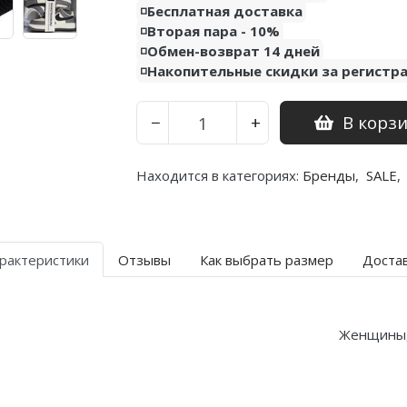
◽️Бесплатная доставка
◽️Вторая пара - 10%
◽️Обмен-возврат 14 дней
◽️Накопительные скидки за регистр
В корз
−
+
Находится в категориях:
Бренды
,
SALE
,
рактеристики
Отзывы
Как выбрать размер
Доста
Женщины