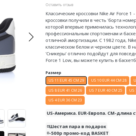
Оставить отзыв
Классические кроссовки Nike Air Force 1 
кроссовки получили в честь 'борта номе
которой впервые применилась технология
профессиональным спортсменам и баскет
отличной амортизации. С 1982 года, Nike
классическом белом и черном цвете. В 
'Сникеры' отлично подойдут для повседн
Force 1 Low, вы можете купить в баскет
Размер
US 11 EUR 45 CM 29
US 10 EUR 44 CM 28
U
US 8 EUR 41 CM 26
US 7 EUR 40 CM 25
US 
US 4 EUR 36 CM 23
US-Америка. EUR-Европа. CM-длина с
◽️Шестая пара в подарок
◽️-500р промо-код BASKET