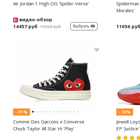
Air Jordan 1 High OG 'Spider-Verse'
Spiderman 
Morales'
видео-обзор
14457 руб
11056 ру
Выбрать
19560 руб
- 31%
- 30%
Comme Des Garcons x Converse
Jewell Loy
Chuck Taylor All Star Hi 'Play'
EP 'Justice'