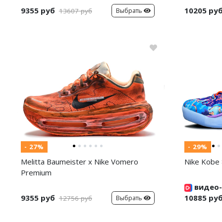
9355 руб
10205 ру
Выбрать
13607 руб
- 27%
- 29%
Melitta Baumeister x Nike Vomero
Nike Kobe 
Premium
видео-
9355 руб
10885 ру
Выбрать
12756 руб