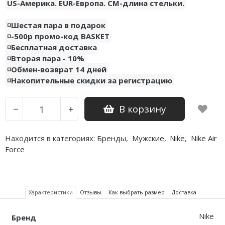
US-Америка. EUR-Европа. CM-длина стельки.
◽️Шестая пара в подарок
◽️-500р промо-код BASKET
◽️Бесплатная доставка
◽️Вторая пара - 10%
◽️Обмен-возврат 14 дней
◽️Накопительные скидки за регистрацию
В корзину
−
+
Находится в категориях:
Бренды
,
Мужские
,
Nike
,
Nike Air
Force
Характеристики
Отзывы
Как выбрать размер
Доставка
Nike
Бренд