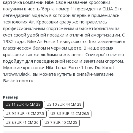
карточка компании Nike. Свое название кроссовки
Air Jordan 5
получили в честь 'борта номер 1' президента США. Это
легендарная модель в которой впервые применилась
Air Jordan 6
технология Air. Кроссовки сразу же понравились
профессиональным спортсменам и баскетболистам за
Air Jordan 7
счёт своей удобной посадки и отличной амортизации. С
1982 года, Nike Air Force 1 выпускаются без изменений в
Air Jordan 10
классическом белом и черном цвете. В наше время
кроссовки так же любимы и желанны. 'Сникеры' отлично
Air Jordan 11
подойдут для повседневной носки и занятием спортом.
Мужские кроссовки Nike Lunar Force 1 Low Duckboot
Air Jordan 12
'Brown/Black', вы можете купить в онлайн-магазине
Basketroom.ru
Air Jordan 13
Air Jordan 14
Размер
US 11 EUR 45 CM 29
US 10 EUR 44 CM 28
Air Jordan 15
US 9.5 EUR 43 CM 27.5
US 8.5 EUR 42 CM 26.5
Air Jordan 23
US 8 EUR 41 CM 26
US 7 EUR 40 CM 25