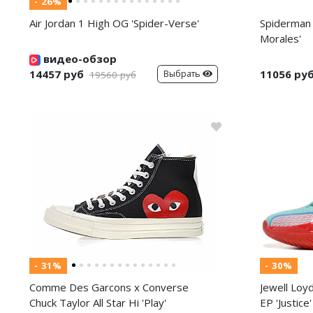
- 26%
Air Jordan 1 High OG 'Spider-Verse'
Spiderman 
Morales'
видео-обзор
14457 руб
11056 ру
Выбрать
19560 руб
- 31%
- 30%
Comme Des Garcons x Converse
Jewell Loy
Chuck Taylor All Star Hi 'Play'
EP 'Justice'