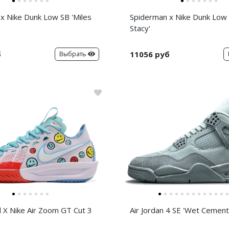
x Nike Dunk Low SB 'Miles
Spiderman x Nike Dunk Low
Stacy'
б
11056 руб
Выбрать
d X Nike Air Zoom GT Cut 3
Air Jordan 4 SE 'Wet Cement