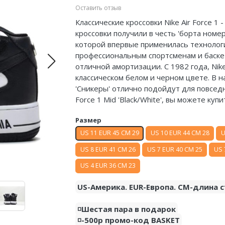
Оставить отзыв
Классические кроссовки Nike Air Force 1 
кроссовки получили в честь 'борта номе
которой впервые применилась технология
профессиональным спортсменам и баскет
отличной амортизации. С 1982 года, Nike
классическом белом и черном цвете. В 
'Сникеры' отлично подойдут для повседне
Force 1 Mid 'Black/White', вы можете куп
Размер
US 11 EUR 45 CM 29
US 10 EUR 44 CM 28
U
US 8 EUR 41 CM 26
US 7 EUR 40 CM 25
US 
US 4 EUR 36 CM 23
US-Америка. EUR-Европа. CM-длина с
◽️Шестая пара в подарок
◽️-500р промо-код BASKET