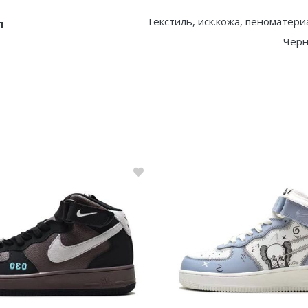
Текстиль, иск.кожа, пеноматери
л
Чёрн