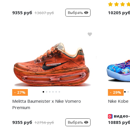
9355 руб
10205 ру
Выбрать
13607 руб
- 27%
- 29%
Melitta Baumeister x Nike Vomero
Nike Kobe 
Premium
видео-
9355 руб
10885 ру
Выбрать
12756 руб