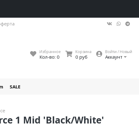
оферта
Избранное
Корзина
Войти / Новый
Кол-во:
0
0 руб
Аккаунт
um
SALE
rce
rce 1 Mid 'Black/White'