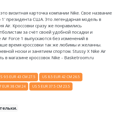
- это визитная карточка компании Nike. Свое название
р 1' президента США. Это легендарная модель в
 Air. Кроссовки сразу же понравились
болистам за счёт своей удобной посадки и
 Air Force 1 выпускаются без изменений в
наше время кроссовки так же любимы и желанны.
вной носки и занятием спортом. Stussy X Nike Air
ить в магазине кроссовок Nike - Basketroom.ru
S 9.5 EUR 43 CM 27.5
US 8.5 EUR 42 CM 26.5
7 EUR 38 CM 24
US 5 EUR 37.5 CM 23.5
тельки.