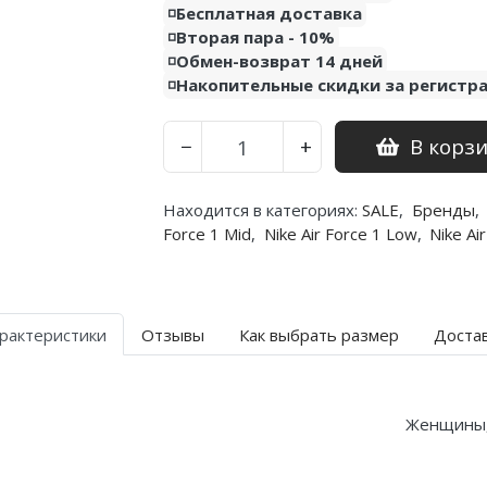
◽️Бесплатная доставка
◽️Вторая пара - 10%
◽️Обмен-возврат 14 дней
◽️Накопительные скидки за регистр
В корз
−
+
Находится в категориях:
SALE
,
Бренды
,
Force 1 Mid
,
Nike Air Force 1 Low
,
Nike Ai
рактеристики
Отзывы
Как выбрать размер
Доста
Женщины