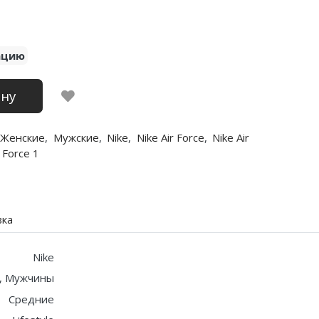
ацию
ину
Женские
,
Мужские
,
Nike
,
Nike Air Force
,
Nike Air
r Force 1
вка
Nike
, Мужчины
Средние