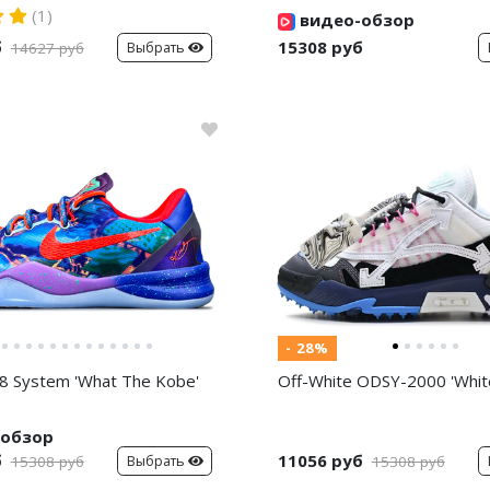
(1)
видео-обзор
б
15308 руб
Выбрать
14627 руб
- 28%
8 System 'What The Kobe'
Off-White ODSY-2000 'White
обзор
б
11056 руб
Выбрать
15308 руб
15308 руб