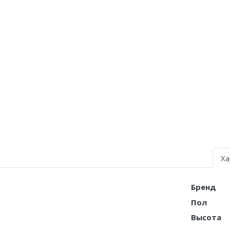
Air Jordan 5
Air Jordan 6
Air Jordan 7
Air Jordan 10
Air Jordan 11
Air Jordan 12
Air Jordan 13
Ха
Air Jordan 14
Air Jordan 15
Бренд
Пол
Air Jordan 23
Высота