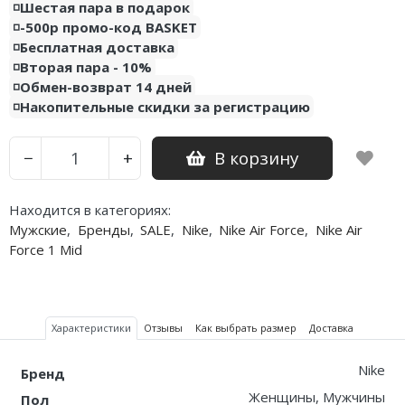
◽️Шестая пара в подарок
◽️-500р промо-код BASKET
◽️Бесплатная доставка
◽️Вторая пара - 10%
◽️Обмен-возврат 14 дней
◽️Накопительные скидки за регистрацию
В корзину
−
+
Находится в категориях:
Мужские
,
Бренды
,
SALE
,
Nike
,
Nike Air Force
,
Nike Air
Force 1 Mid
Характеристики
Отзывы
Как выбрать размер
Доставка
Nike
Бренд
Женщины, Мужчины
Пол