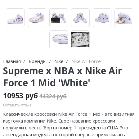
Jordan Zion
adidas Campus
Jordan Tatum
adidas Samba
Air Jordan 312
adidas Gazelle
Air Jordan 40
adidas Handball
Air Jordan 39
adidas Adistar
Главная
Бренды
Nike
Nike Air Force
Air Jordan 38
adidas adiFOM
Supreme x NBA x Nike Air
Force 1 Mid 'White'
Air Jordan 37
adidas Adizero
Air Jordan 36
adidas Harden
10953 руб
14324 руб
Оставить отзыв
Air Jordan 1
adidas Dame
Классические кроссовки Nike Air Force 1 Mid - это визитная
Air Jordan 3
adidas AE
карточка компании Nike. Свое название кроссовки
получили в честь 'борта номер 1' президента США. Это
Air Jordan 4
Adidas Yeezy Boost 350 V2
легендарная модель в которой впервые применилась