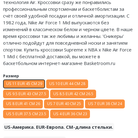
технология Air. Кроссовки сразу же понравились
Air Jordan 5
профессиональным спортсменам и баскетболистам за
счёт своей удобной посадки и отличной амортизации. С
Air Jordan 6
1982 года, Nike Air Force 1 Mid выпускаются без
изменений в классическом белом и черном цвете. В наше
Air Jordan 7
время кроссовки так же любимы и желанны. 'Сникеры'
отлично подойдут для повседневной носки и занятием
Air Jordan 10
спортом. Купить кроссовки Supreme x NBA x Nike Air Force
1 Mid с бесплатной доставкой, вы можете в
Air Jordan 11
баскетбольном интернет-магазине Basketroom.ru
Air Jordan 12
Размер
US 11 EUR 45 CM 29
US 10 EUR 44 CM 28
Air Jordan 13
US 9.5 EUR 43 CM 27.5
US 8.5 EUR 42 CM 26.5
Air Jordan 14
US 8 EUR 41 CM 26
US 7 EUR 40 CM 25
US 7 EUR 38 CM 24
Air Jordan 15
US 5 EUR 37.5 CM 23.5
US 4 EUR 36 CM 23
Air Jordan 23
US-Америка. EUR-Европа. CM-длина стельки.