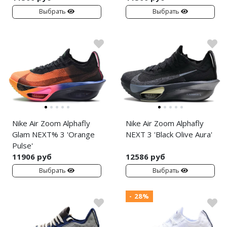
Air Jordan 5
Выбрать
Выбрать
Air Jordan 6
Air Jordan 7
Air Jordan 10
Air Jordan 11
Air Jordan 12
Nike Air Zoom Alphafly
Nike Air Zoom Alphafly
Glam NEXT% 3 'Orange
NEXT 3 'Black Olive Aura'
Air Jordan 13
Pulse'
11906 руб
12586 руб
Air Jordan 14
Выбрать
Выбрать
Air Jordan 15
- 28%
Air Jordan 23