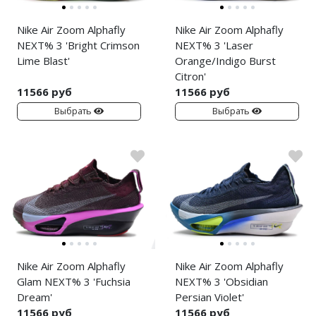
Jordan Zion
adidas Campus
Nike Air Zoom Alphafly
Nike Air Zoom Alphafly
Jordan Tatum
adidas Samba
NEXT% 3 'Bright Crimson
NEXT% 3 'Laser
Lime Blast'
Orange/Indigo Burst
Air Jordan 312
adidas Gazelle
Citron'
Air Jordan 40
adidas Handball
11566 руб
11566 руб
Выбрать
Выбрать
Air Jordan 39
adidas Adistar
Air Jordan 38
adidas adiFOM
Air Jordan 37
adidas Adizero
Air Jordan 36
adidas Harden
Air Jordan 1
adidas Dame
Nike Air Zoom Alphafly
Nike Air Zoom Alphafly
Air Jordan 3
adidas AE
Glam NEXT% 3 'Fuchsia
NEXT% 3 'Obsidian
Dream'
Persian Violet'
Air Jordan 4
Adidas Yeezy Boost 350 V2
11566 руб
11566 руб