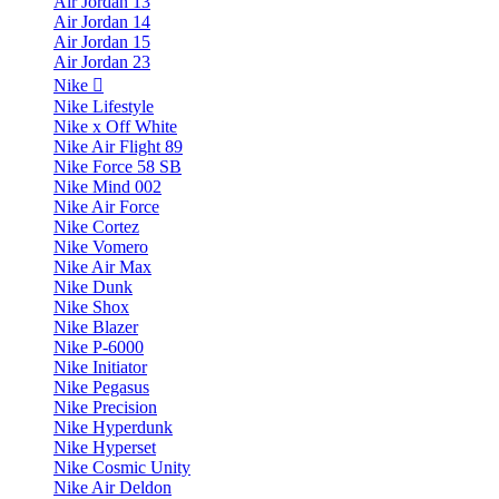
Air Jordan 13
Air Jordan 14
Air Jordan 15
Air Jordan 23
Nike
Nike Lifestyle
Nike x Off White
Nike Air Flight 89
Nike Force 58 SB
Nike Mind 002
Nike Air Force
Nike Cortez
Nike Vomero
Nike Air Max
Nike Dunk
Nike Shox
Nike Blazer
Nike P-6000
Nike Initiator
Nike Pegasus
Nike Precision
Nike Hyperdunk
Nike Hyperset
Nike Cosmic Unity
Nike Air Deldon