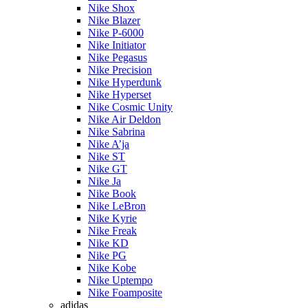
Nike Shox
Nike Blazer
Nike P-6000
Nike Initiator
Nike Pegasus
Nike Precision
Nike Hyperdunk
Nike Hyperset
Nike Cosmic Unity
Nike Air Deldon
Nike Sabrina
Nike A’ja
Nike ST
Nike GT
Nike Ja
Nike Book
Nike LeBron
Nike Kyrie
Nike Freak
Nike KD
Nike PG
Nike Kobe
Nike Uptempo
Nike Foamposite
adidas