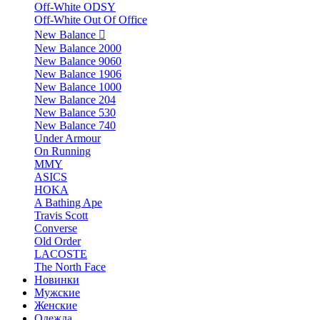
Off-White ODSY
Off-White Out Of Office
New Balance
New Balance 2000
New Balance 9060
New Balance 1906
New Balance 1000
New Balance 204
New Balance 530
New Balance 740
Under Armour
On Running
MMY
ASICS
HOKA
A Bathing Ape
Travis Scott
Converse
Old Order
LACOSTE
The North Face
Новинки
Мужские
Женские
Одежда