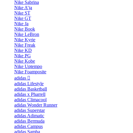
Nike Sabrina
Nike A’ja
Nike ST
Nike GT
Nike Ja
Nike Book
Nike LeBron
Nike Kyrie
Nike Freak
Nike KD
Nike PG
Nike Kobe
Nike Uptempo
Nike Foamposite
adidas
adidas Lifestyle
adidas Basketball
adidas x Pharrell
adidas Climacool
adidas Wonder Runner
adidas Superstar
adidas Adimatic
adidas Bermuda
adidas Campus
adidas Samba