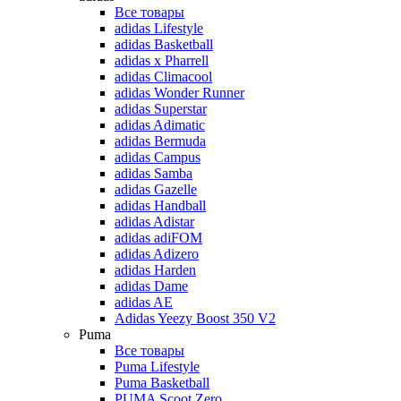
Все товары
adidas Lifestyle
adidas Basketball
adidas x Pharrell
adidas Climacool
adidas Wonder Runner
adidas Superstar
adidas Adimatic
adidas Bermuda
adidas Campus
adidas Samba
adidas Gazelle
adidas Handball
adidas Adistar
adidas adiFOM
adidas Adizero
adidas Harden
adidas Dame
adidas AE
Adidas Yeezy Boost 350 V2
Puma
Все товары
Puma Lifestyle
Puma Basketball
PUMA Scoot Zero