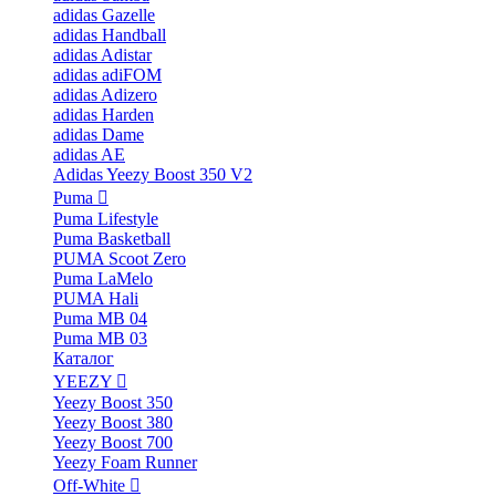
adidas Gazelle
adidas Handball
adidas Adistar
adidas adiFOM
adidas Adizero
adidas Harden
adidas Dame
adidas AE
Adidas Yeezy Boost 350 V2
Puma
Puma Lifestyle
Puma Basketball
PUMA Scoot Zero
Puma LaMelo
PUMA Hali
Puma MB 04
Puma MB 03
Каталог
YEEZY
Yeezy Boost 350
Yeezy Boost 380
Yeezy Boost 700
Yeezy Foam Runner
Off-White