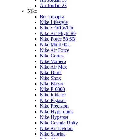
Air Jordan 23
Nike
Все товары
Nike Lifestyle
Nike x Off White
Nike Air Flight 89
Nike Force 58 SB
Nike Mind 002
Nike Air Force
Nike Cortez
Nike Vomero
Nike Air Max
Nike Dunk
Nike Shox
Nike Blazer
Nike P-6000
Nike Initiator
Nike Pegasus
Nike Precision
Nike Hyperdunk
Nike Hyperset
Nike Cosmic Unity
Nike Air Deldon
Nike Sabrina