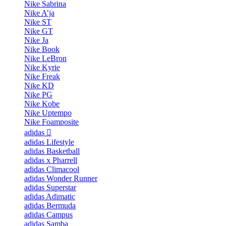
Nike Sabrina
Nike A’ja
Nike ST
Nike GT
Nike Ja
Nike Book
Nike LeBron
Nike Kyrie
Nike Freak
Nike KD
Nike PG
Nike Kobe
Nike Uptempo
Nike Foamposite
adidas
adidas Lifestyle
adidas Basketball
adidas x Pharrell
adidas Climacool
adidas Wonder Runner
adidas Superstar
adidas Adimatic
adidas Bermuda
adidas Campus
adidas Samba