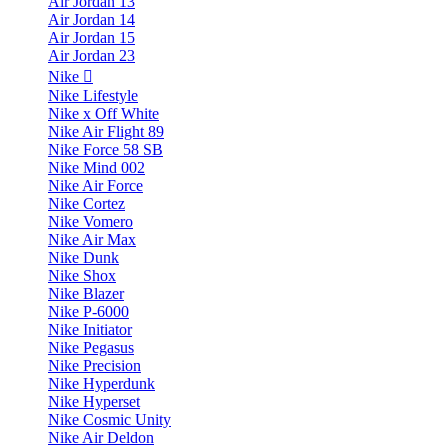
Air Jordan 13
Air Jordan 14
Air Jordan 15
Air Jordan 23
Nike
Nike Lifestyle
Nike x Off White
Nike Air Flight 89
Nike Force 58 SB
Nike Mind 002
Nike Air Force
Nike Cortez
Nike Vomero
Nike Air Max
Nike Dunk
Nike Shox
Nike Blazer
Nike P-6000
Nike Initiator
Nike Pegasus
Nike Precision
Nike Hyperdunk
Nike Hyperset
Nike Cosmic Unity
Nike Air Deldon