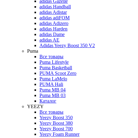
adidas Gazelle
adidas Handball
adidas Adistar
adidas adiFOM
adidas Adizero
adidas Harden
adidas Dame
adidas AE
Adidas Yeezy Boost 350 V2
Puma
Все товары
Puma Lifestyle
Puma Basketball
PUMA Scoot Zero
Puma LaMelo
PUMA Hali
Puma MB 04
Puma MB 03
Каталог
YEEZY
Все товары
Yeezy Boost 350
Yeezy Boost 380
Yeezy Boost 700
Yeezy Foam Runner