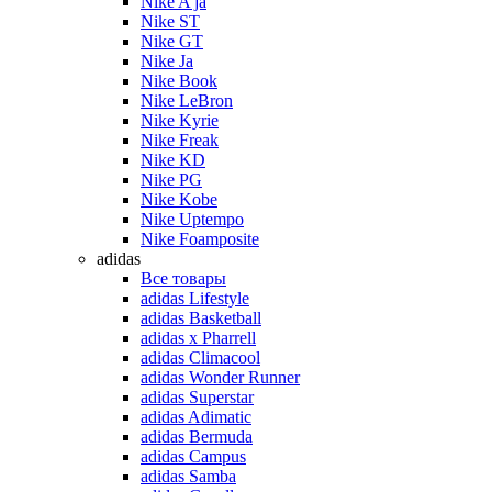
Nike A’ja
Nike ST
Nike GT
Nike Ja
Nike Book
Nike LeBron
Nike Kyrie
Nike Freak
Nike KD
Nike PG
Nike Kobe
Nike Uptempo
Nike Foamposite
adidas
Все товары
adidas Lifestyle
adidas Basketball
adidas x Pharrell
adidas Climacool
adidas Wonder Runner
adidas Superstar
adidas Adimatic
adidas Bermuda
adidas Campus
adidas Samba