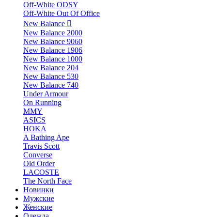
Off-White ODSY
Off-White Out Of Office
New Balance
New Balance 2000
New Balance 9060
New Balance 1906
New Balance 1000
New Balance 204
New Balance 530
New Balance 740
Under Armour
On Running
MMY
ASICS
HOKA
A Bathing Ape
Travis Scott
Converse
Old Order
LACOSTE
The North Face
Новинки
Мужские
Женские
Одежда