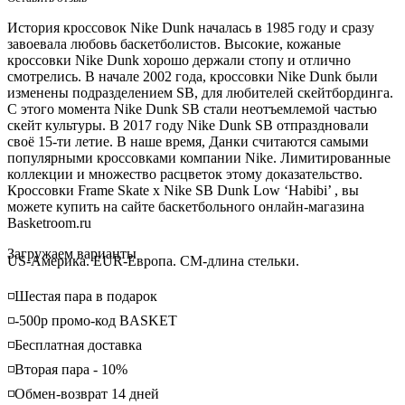
История кроссовок Nike Dunk началась в 1985 году и сразу
завоевала любовь баскетболистов. Высокие, кожаные
кроссовки Nike Dunk хорошо держали стопу и отлично
смотрелись. В начале 2002 года, кроссовки Nike Dunk были
изменены подразделением SB, для любителей скейтбординга.
С этого момента Nike Dunk SB стали неотъемлемой частью
скейт культуры. В 2017 году Nike Dunk SB отпраздновали
своё 15-ти летие. В наше время, Данки считаются самыми
популярными кроссовками компании Nike. Лимитированные
коллекции и множество расцветок этому доказательство.
Кроссовки Frame Skate x Nike SB Dunk Low ‘Habibi’ , вы
можете купить на сайте баскетбольного онлайн-магазина
Basketroom.ru
Loading...
Загружаем варианты
US-Америка. EUR-Европа. CM-длина стельки.
◽️Шестая пара в подарок
◽️-500р промо-код BASKET
◽️Бесплатная доставка
◽️Вторая пара - 10%
◽️Обмен-возврат 14 дней