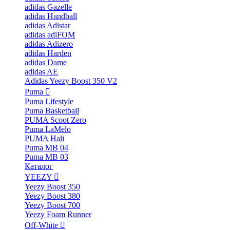
adidas Gazelle
adidas Handball
adidas Adistar
adidas adiFOM
adidas Adizero
adidas Harden
adidas Dame
adidas AE
Adidas Yeezy Boost 350 V2
Puma
Puma Lifestyle
Puma Basketball
PUMA Scoot Zero
Puma LaMelo
PUMA Hali
Puma MB 04
Puma MB 03
Каталог
YEEZY
Yeezy Boost 350
Yeezy Boost 380
Yeezy Boost 700
Yeezy Foam Runner
Off-White